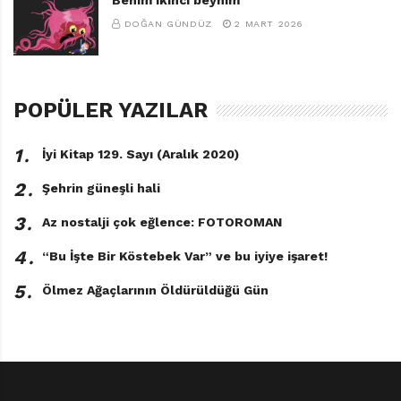
DOĞAN GÜNDÜZ
2 MART 2026
POPÜLER YAZILAR
1․
İyi Kitap 129. Sayı (Aralık 2020)
2․
Şehrin güneşli hali
3․
Az nostalji çok eğlence: FOTOROMAN
4․
“Bu İşte Bir Köstebek Var” ve bu iyiye işaret!
5․
Ölmez Ağaçlarının Öldürüldüğü Gün