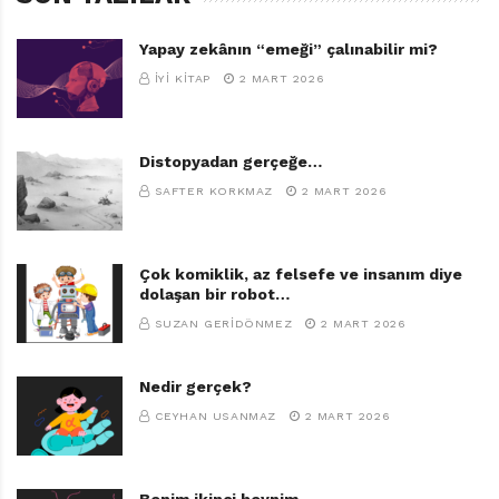
Yapay zekânın “emeği” çalınabilir mi?
İYI KITAP
2 MART 2026
Distopyadan gerçeğe…
SAFTER KORKMAZ
2 MART 2026
Çok komiklik, az felsefe ve insanım diye
dolaşan bir robot…
SUZAN GERIDÖNMEZ
2 MART 2026
Nedir gerçek?
CEYHAN USANMAZ
2 MART 2026
Benim ikinci beynim