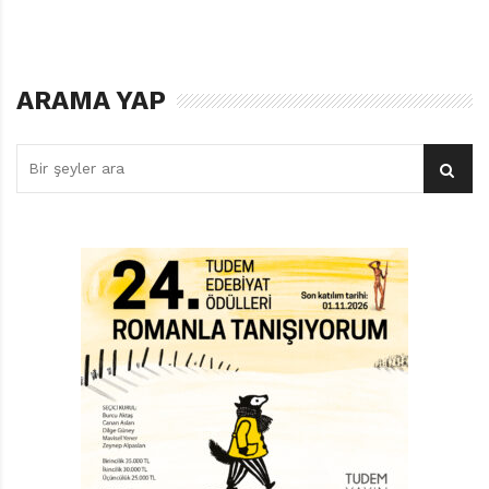
Peki, yazarlığı neden seçtiniz, özellikle de çocuklar için
yazmayı?
Edebiyat ve sanatla dolu bir evde büyüdüm. Babam,
hem bana hem de kendine çocuk kitapları alırdı.
ARAMA YAP
Böylece çocuk kitaplarının herkes için olduğunu
öğrendim. Onları okumaktan hiç vazgeçmedim. Çocuk
edebiyatı hep ilgimi çekmiştir, çünkü içinde daima bir
miktar ağırbaşlılık taşır. Az sözcük kullanır, şiir gibi…
Tabii ki çocuk kitaplarının öncelikle çocuklar için
yazıldığını
biliyorum ama ben onu yaşla sınırlandırmaktansa bir
tür olarak görmeyi tercih ederim. Ve ben bu türün
içinde kendimi rahat hissediyorum.
Kitaplarınız pek çok dile çevrildi, sizce onları evrensel
kılan nedir?
Onları evrensel kılan ne? Emin değilim. Bu bence