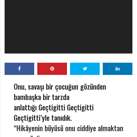
r
ı
D
e
r
g
i
s
i
Onu, savaşı bir çocuğun gözünden
bambaşka bir tarzda
anlattığı Geçtigitti Geçtigitti
Geçtigitti’yle tanıdık.
“Hikâyenin büyüsü onu ciddiye almaktan