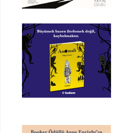
tahmin edilemez ve bir yazar olarak da kitaplarımın
yurtdışında niye başarılı olduğu üzerine düşünmekten
çok hoşlanmıyorum. İlk başlarda azıcık sersemlediğimi
itiraf etmem lazım. Ama şimdi başladığım yerdeyim;
masamın başında işime odaklanmış durumdayım,
yaratacağı etkiye değil. Bana böylesi uygun. Çok
kasmamaya çalışıyorum. Mesela Geçtigitti herhangi bir
yerde, herhangi bir zamanda geçebilecek bir olayı
anlatıyor. Ülke adı geçmiyor. Babanın savaşmaya
nereye gittiği belli değil. Ayrıca hikâye çok karanlık bir
havaya sahip olmasına rağmen esprili. İnsanlara ahlak
dersi vermeye çalışmıyorum.
Türkçede yayımlanan ilk kitabınız Geçtigitti Geçtigitti
Geçtigitti, savaşla ilgili güçlü bir temaya sahip. Çok
incelikli ama aynı zamanda hiç abartılı olmayan,