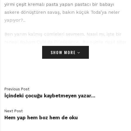
yirmi çeşit kremalı pasta yapan pastacı bir babayı
askere dönüştüren savaş, bakın küçük Toda’ya neler
yapıyor?..
Ben yarım kalmış cümleleri sevmem. Nasıl mı, işte bir
tanesi: Babam Çalılığa Dönüşünce. Bu cümle nasıl biter
acaba? Bence şöyle: “Babamı tanıyamadım.” Biraz
SHOW MORE
daha şakacı davranıp, “Oduncuya para vermez olduk,”
da diyebiliriz. Zaten kitabın yazarını internette bir
videoda seyrettim, çok güler yüzlü bir hanım. Dillerin
birbirine benzer sözcükleriyle ilgili küçük şakalar
yapıyordu. Büyüklü küçüklü herkes gülmekten
Previous Post
İçindeki çocuğu kaybetmeyen yazar…
katılıyordu.
Bence böyle şakacı bir insan anlattığında her şey
Next Post
Hem yap hem boz hem de oku
dinlenir, savaş öyküleri bile.