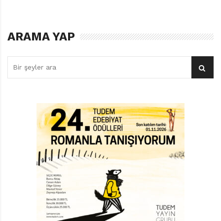
Evet, Joke van Leeuwen bize bir savaş öyküsü
anlatıyor, üstelik bir çocuğun gözünden. Hemen
söyleyeyim; anlattıkları bir başka türlü anlatılsa katıla
ARAMA YAP
katıla ağlanabilecek öyküler. Ama o bizim
gülümsememizi, arada bir de kahkahalarla gülmemizi
sağlıyor.
Öyküyü anlatan kız, adının “şimdilik” Toda olduğunu
söylüyor. Şimdilik, çünkü onun adında tam dört tane k
harfi var, bulunduğu ülkenin insanlarının dilleri de k
harfine dönmüyor. Toda diyor ki “Burada adımı
söylemeye çalışan ilk kişinin az kalsın dili kırılıyordu.” O
yüzden adının son iki hecesiyle yetinmiş.
Toda annesini pek tanımıyor, annesi o bir yaşına
gelmeden gitmiş. Çünkü “artık hiçbir şeye dayanacak
gücü kalmamış.” Toda, bunun ne demek olduğunu