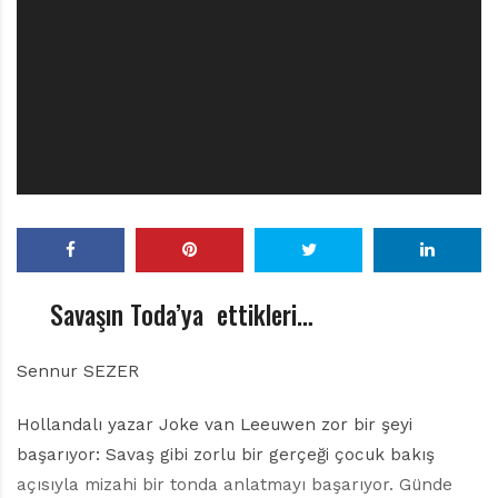
r
ı
D
e
r
g
i
s
i
Savaşın Toda’ya ettikleri…
Sennur SEZER
Hollandalı yazar Joke van Leeuwen zor bir şeyi
başarıyor: Savaş gibi zorlu bir gerçeği çocuk bakış
açısıyla mizahi bir tonda anlatmayı başarıyor. Günde