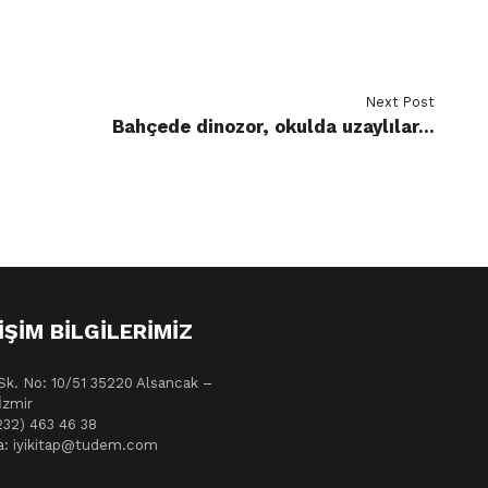
Next Post
Bahçede dinozor, okulda uzaylılar…
IŞIM BILGILERIMIZ
Sk. No: 10/51 35220 Alsancak –
İzmir
232) 463 46 38
a: iyikitap@tudem.com