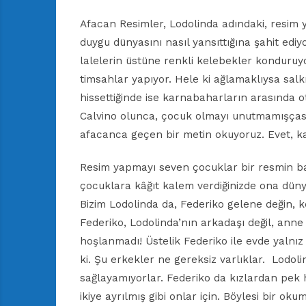
Afacan Resimler, Lodolinda adındaki, resim 
duygu dünyasını nasıl yansıttığına şahit ediyo
lalelerin üstüne renkli kelebekler konduruy
timsahlar yapıyor. Hele ki ağlamaklıysa salkı
hissettiğinde ise karnabaharların arasında 
Calvino olunca, çocuk olmayı unutmamışçası
afacanca geçen bir metin okuyoruz. Evet, k
Resim yapmayı seven çocuklar bir resmin b
çocuklara kâğıt kalem verdiğinizde ona düny
Bizim Lodolinda da, Federiko gelene değin, ke
Federiko, Lodolinda’nın arkadaşı değil, anne
hoşlanmadı! Üstelik Federiko ile evde yalnız 
ki. Şu erkekler ne gereksiz varlıklar. Lodol
sağlayamıyorlar. Federiko da kızlardan pek 
ikiye ayrılmış gibi onlar için. Böylesi bir ok