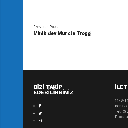
Previous Post
Minik dev Muncle Trogg
BIZI TAKIP
İLET
EDEBILIRSINIZ
1476/1 
Konak/
Tel: 0(
E-post