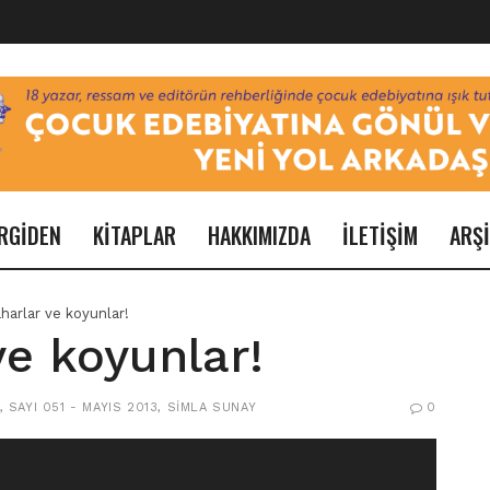
RGİDEN
KİTAPLAR
HAKKIMIZDA
İLETİŞİM
ARŞ
harlar ve koyunlar!
e koyunlar!
,
SAYI 051 - MAYIS 2013
,
SIMLA SUNAY
0