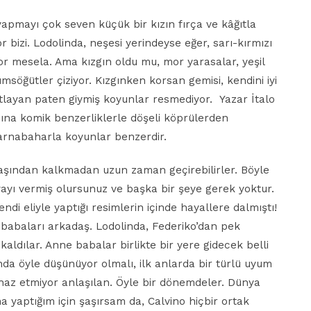
yapmayı çok seven küçük bir kızın fırça ve kâğıtla
r bizi. Lodolinda, neşesi yerindeyse eğer, sarı-kırmızı
or mesela. Ama kızgın oldu mu, mor yarasalar, yeşil
msöğütler çiziyor. Kızgınken korsan gemisi, kendini iyi
otlayan paten giymiş koyunlar resmediyor. Yazar İtalo
na komik benzerliklerle döşeli köprülerden
arnabaharla koyunlar benzerdir.
aşından kalkmadan uzun zaman geçirebilirler. Böyle
ayı vermiş olursunuz ve başka bir şeye gerek yoktur.
ndi eliyle yaptığı resimlerin içinde hayallere dalmıştı!
 babaları arkadaş. Lodolinda, Federiko’dan pek
kaldılar. Anne babalar birlikte bir yere gidecek belli
inda öyle düşünüyor olmalı, ilk anlarda bir türlü uyum
haz etmiyor anlaşılan. Öyle bir dönemdeler. Dünya
uma yaptığım için şaşırsam da, Calvino hiçbir ortak