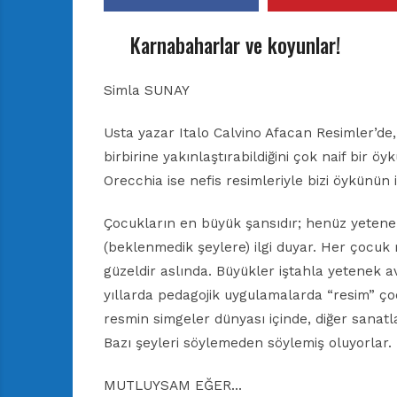
Karnabaharlar ve koyunlar!
Simla SUNAY
Usta yazar Italo Calvino Afacan Resimler’de, 
birbirine yakınlaştırabildiğini çok naif bir ö
Orecchia ise nefis resimleriyle bizi öykünün 
Çocukların en büyük şansıdır; henüz yetenek
(beklenmedik şeylere) ilgi duyar. Her çocuk 
güzeldir aslında. Büyükler iştahla yetenek av
yıllarda pedagojik uygulamalarda “resim” çoc
resmin simgeler dünyası içinde, diğer sanatla
Bazı şeyleri söylemeden söylemiş oluyorlar.
MUTLUYSAM EĞER…