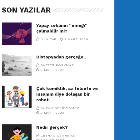
SON YAZILAR
Yapay zekânın “emeği”
çalınabilir mi?
İYI KITAP
2 MART 2026
Distopyadan gerçeğe…
SAFTER KORKMAZ
2 MART 2026
Çok komiklik, az felsefe ve
insanım diye dolaşan bir
robot…
SUZAN GERIDÖNMEZ
2 MART 2026
Nedir gerçek?
CEYHAN USANMAZ