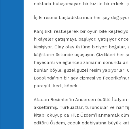
noktada buluşamayan bir kız ile bir erkek ç
İş ki resme başladıklarında her şey değişiyor
Karşılıklı restleşerek bir oyun bile keşfediyor
hikâyeler çatışmaya başlıyor. Çatışıyor önce
Kesişiyor. Olay olay üstüne biniyor; boğalar, a
kâğıtların üstünde uçuşuyor. Çizdikleri her ş
heyecanlı ve eğlenceli zamanın sonunda ann
bunlar böyle, güzel güzel resim yapıyorlar! 
Lodolinda’nın bir şey çizmesi ve Federiko’nu
paraşüt, kedi, köpek…
Afacan Resimler’in Andersen ödüllü İtalyan ç
aksettirmiş. Turkuazlar, turuncular ve naif f
kitabı okuyup da Filiz Özdem’i anmamak olma
editörü Özdem, çocuk edebiyatına büyük katkı