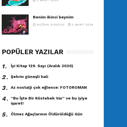
2 MART 2026
Benim ikinci beynim
DOĞAN GÜNDÜZ
2 MART 2026
POPÜLER YAZILAR
1․
İyi Kitap 129. Sayı (Aralık 2020)
2․
Şehrin güneşli hali
3․
Az nostalji çok eğlence: FOTOROMAN
4․
“Bu İşte Bir Köstebek Var” ve bu iyiye
işaret!
5․
Ölmez Ağaçlarının Öldürüldüğü Gün