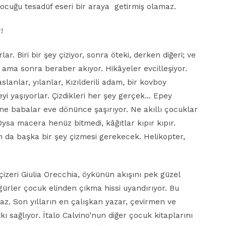
ocuğu tesadüf eseri bir araya getirmiş olamaz.
!
lar. Biri bir şey çiziyor, sonra öteki, derken diğeri; ve
 ama sonra beraber akıyor. Hikâyeler evcilleşiyor.
slanlar, yılanlar, Kızılderili adam, bir kovboy
eyi yaşıyorlar. Çizdikleri her şey gerçek… Epey
e babalar eve dönünce şaşırıyor. Ne akıllı çocuklar
Oysa macera henüz bitmedi, kâğıtlar kıpır kıpır.
n da başka bir şey çizmesi gerekecek. Helikopter,
izeri Giulia Orecchia, öykünün akışını pek güzel
igürler çocuk elinden çıkma hissi uyandırıyor. Bu
z. Son yılların en çalışkan yazar, çevirmen ve
 sağlıyor. İtalo Calvino’nun diğer çocuk kitaplarını