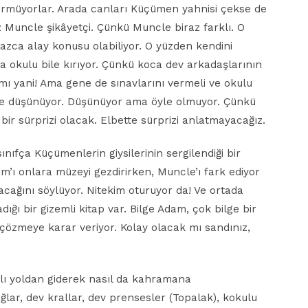
görmüyorlar. Arada canları Küçümen yahnisi çekse de
az Muncle şikâyetçi. Çünkü Muncle biraz farklı. O
zca alay konusu olabiliyor. O yüzden kendini
a okulu bile kırıyor. Çünkü koca dev arkadaşlarının
mı yani! Ama gene de sınavlarını vermeli ve okulu
 diye düşünüyor. Düşünüyor ama öyle olmuyor. Çünkü
ir sürprizi olacak. Elbette sürprizi anlatmayacağız.
ıfça Küçümenlerin giysilerinin sergilendiği bir
am’ı onlara müzeyi gezdirirken, Muncle’ı fark ediyor
cağını söylüyor. Nitekim oturuyor da! Ve ortada
ı bir gizemli kitap var. Bilge Adam, çok bilge bir
 çözmeye karar veriyor. Kolay olacak mı sandınız,
rklı yoldan giderek nasıl da kahramana
ğlar, dev krallar, dev prensesler (Topalak), kokulu