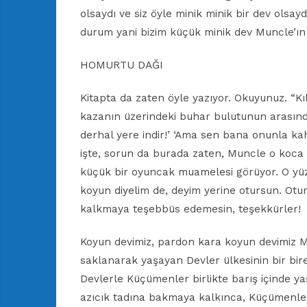
olsaydı ve siz öyle minik minik bir dev olsayd
durum yani bizim küçük minik dev Muncle’ın 
HOMURTU DAĞI
Kitapta da zaten öyle yazıyor. Okuyunuz. “Kıl
kazanın üzerindeki buhar bulutunun arasından b
derhal yere indir!’ ‘Ama sen bana onunla ka
işte, sorun da burada zaten, Muncle o koca 
küçük bir oyuncak muamelesi görüyor. O yüz
koyun diyelim de, deyim yerine otursun. Otu
kalkmaya teşebbüs edemesin, teşekkürler!
Koyun devimiz, pardon kara koyun devimiz 
saklanarak yaşayan Devler ülkesinin bir bi
Devlerle Küçümenler birlikte barış içinde
azıcık tadına bakmaya kalkınca, Küçümenler