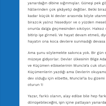
yanardağın dibine sığınmışlar. Güneşi pek 
hâllerinden çok şikâyetçi değiller. Belki bir
kadar küçük ki devler arasında böyle utanma
birazcık yalnız hissediyor ve o yüzden mesel
onunla dalga geçmesinden sıkılıyor. Haksız 
bitirip işe girmeli. Ve hayat devam etmeli,
hayatın ona koca devlere sunmadığı devasa b
Ama şunu söylemekte sakınca yok. Bir gün sın
müzeye gidiyorlar. Devler ülkesinin Bilge Ad
ve Küçümen elbiselerinin Muncle’a cuk otura
Küçümenlerin yazdığı ama Devlerin okuyamadığ
dev olduğu için elbette, Muncle’la bu gizemi
oturun 1!
Yazar, farklı olanın, alay edilse bile hep fa
dönüşebileceğini, işin içine patlayan yanarda