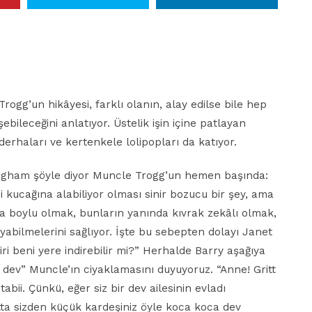
rogg’un hikâyesi, farklı olanın, alay edilse bile hep
ileceğini anlatıyor. Üstelik işin içine patlayan
jderhaları ve kertenkele lolipopları da katıyor.
nningham şöyle diyor Muncle Trogg’un hemen başında:
i kucağına alabiliyor olması sinir bozucu bir şey, ama
sa boylu olmak, bunların yanında kıvrak zekâlı olmak,
ıyabilmelerini sağlıyor. İşte bu sebepten dolayı Janet
iri beni yere indirebilir mi?” Herhalde Barry aşağıya
k dev” Muncle’ın ciyaklamasını duyuyoruz. “Anne! Gritt
tabii. Çünkü, eğer siz bir dev ailesinin evladı
tta sizden küçük kardeşiniz öyle koca koca dev