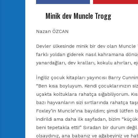
Minik dev Muncle Trogg
Nazan ÖZCAN
Devler ülkesinde minik bir dev olan Muncle T
farklı yoldan giderek nasıl kahramana dönüşeb
yanardağları, dev kralları, kokulu ahırları, e
İngiliz çocuk kitapları yayıncısı Barry Cu
“Ben kısa boyluyum. Kendi çocuklarınızın siz
uçakta koltuklara rahatça sığabiliyorum. Kı
bazı hayvanların sizi sırtlarında rahatça taş
Foxley’in Muncle’ına bayıldım; şimdi lütfen b
indirildi ama daha ilk sayfadan, bizim “küçü
beni tepetakla etti!” Sıradan bir durum değil 
olsaydınız, ana babanız ve ağabeyiniz ve ha