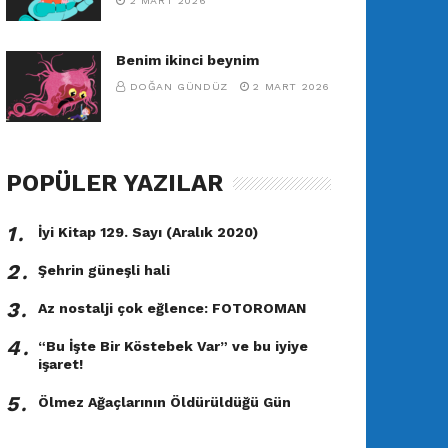
2 MART 2026
Benim ikinci beynim
DOĞAN GÜNDÜZ
2 MART 2026
POPÜLER YAZILAR
1․
İyi Kitap 129. Sayı (Aralık 2020)
2․
Şehrin güneşli hali
3․
Az nostalji çok eğlence: FOTOROMAN
4․
“Bu İşte Bir Köstebek Var” ve bu iyiye
işaret!
5․
Ölmez Ağaçlarının Öldürüldüğü Gün