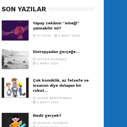
SON YAZILAR
Yapay zekânın “emeği”
çalınabilir mi?
İYI KITAP
2 MART 2026
Distopyadan gerçeğe…
SAFTER KORKMAZ
2 MART 2026
Çok komiklik, az felsefe ve
insanım diye dolaşan bir
robot…
SUZAN GERIDÖNMEZ
2 MART 2026
Nedir gerçek?
CEYHAN USANMAZ