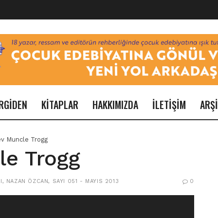
RGİDEN
KİTAPLAR
HAKKIMIZDA
İLETİŞİM
ARŞ
ev Muncle Trogg
le Trogg
I
,
NAZAN ÖZCAN
,
SAYI 051 - MAYIS 2013
0