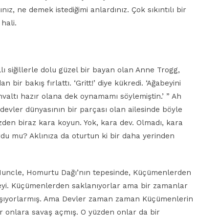
ınız, ne demek istediğimi anlardınız. Çok sıkıntılı bir
hali.
lı siğillerle dolu güzel bir bayan olan Anne Trogg,
ir bakış fırlattı. ‘Gritt!’ diye kükredi. ‘Ağabeyini
hvaltı hazır olana dek oynamamı söylemiştin.’ ” Ah
devler dünyasının bir parçası olan ailesinde böyle
den biraz kara koyun. Yok, kara dev. Olmadı, kara
rdu mu? Aklınıza da oturtun ki bir daha yerinden
Muncle, Homurtu Dağı’nın tepesinde, Küçümenlerden
reyi. Küçümenlerden saklanıyorlar ama bir zamanlar
 yaşıyorlarmış. Ama Devler zaman zaman Küçümenlerin
 onlara savaş açmış. O yüzden onlar da bir