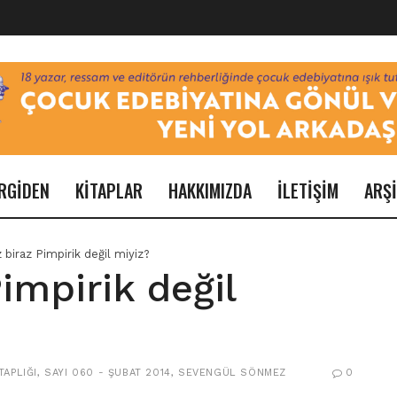
RGİDEN
KİTAPLAR
HAKKIMIZDA
İLETİŞİM
ARŞ
 biraz Pimpirik değil miyiz?
impirik değil
TAPLIĞI
,
SAYI 060 - ŞUBAT 2014
,
SEVENGÜL SÖNMEZ
0