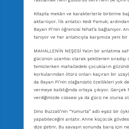
rastlamak hem güldürdü beni hem de içimi 
Kitapta mekân ve karakterlerle birbirine bağ
aktarılıyor. İlk anlatıcı Kedi Pamuk; ardında
Bayan Pi’nin öğrencisi Nihat’a bağlanıyor. Anl
tanıyor ve her anlatıcıyla karşımıza yeni bir 
MAHALLENİN NEŞESİ Yalın bir anlatıma sah
gücünün uzantısı olarak şekillenen sıradışı 
temizlerken mahalledeki çocukların gözünde
korkularından ötürü onları kaçıran bir uzay
da Bayan Pi’nin olağanüstü özellikleri yok değ
vermeye kalktığında ortaya çıkıyor. Gerçek h
verdiğimizde cüssesi ya da gücü ne olursa ol
Dino Buzzati’nin “Yumurta” adlı eşsiz bir öy
yapabileceğini anlatır. Anne küçücük gövdesi
dize getirir. Bu savaşın sonunda barış için