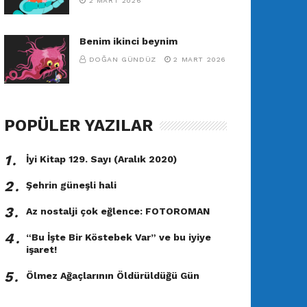
2 MART 2026
Benim ikinci beynim
DOĞAN GÜNDÜZ
2 MART 2026
POPÜLER YAZILAR
1․
İyi Kitap 129. Sayı (Aralık 2020)
2․
Şehrin güneşli hali
3․
Az nostalji çok eğlence: FOTOROMAN
4․
“Bu İşte Bir Köstebek Var” ve bu iyiye
işaret!
5․
Ölmez Ağaçlarının Öldürüldüğü Gün