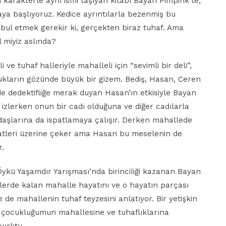
ğı karakterle aynı ismi taşıyan kitabı Bayan Pimpirik’te,
a başlıyoruz. Kedice ayrıntılarla bezenmiş bu
ul etmek gerekir ki, gerçekten biraz tuhaf. Ama
l miyiz aslında?
eli ve tuhaf halleriyle mahalleli için “sevimli bir deli”,
cukların gözünde büyük bir gizem. Bediş, Hasan, Ceren
 de dedektifliğe merak duyan Hasan’ın etkisiyle Bayan
 izlerken onun bir cadı olduğuna ve diğer cadılarla
daşlarına da ispatlamaya çalışır. Derken mahallede
katleri üzerine çeker ama Hasan bu meselenin de
r.
 Öykü Yaşamdır Yarışması’nda birinciliği kazanan Bayan
ilerde kalan mahalle hayatını ve o hayatın parçası
e de mahallenin tuhaf teyzesini anlatıyor. Bir yetişkin
, çocukluğumun mahallesine ve tuhaflıklarına