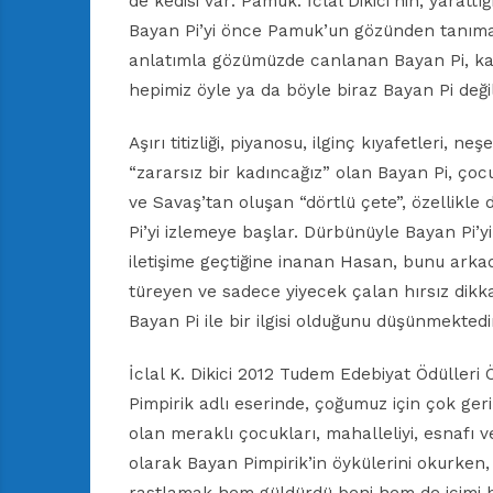
de kedisi var: Pamuk. İclal Dikici’nin, yarattı
Bayan Pi’yi önce Pamuk’un gözünden tanımay
anlatımla gözümüzde canlanan Bayan Pi, kab
hepimiz öyle ya da böyle biraz Bayan Pi deği
Aşırı titizliği, piyanosu, ilginç kıyafetleri, neş
“zararsız bir kadıncağız” olan Bayan Pi, ço
ve Savaş’tan oluşan “dörtlü çete”, özellikle
Pi’yi izlemeye başlar. Dürbünüyle Bayan Pi’yi
iletişime geçtiğine inanan Hasan, bunu arka
türeyen ve sadece yiyecek çalan hırsız dik
Bayan Pi ile bir ilgisi olduğunu düşünmektedi
İclal K. Dikici 2012 Tudem Edebiyat Ödülleri
Pimpirik adlı eserinde, çoğumuz için çok ger
olan meraklı çocukları, mahalleliyi, esnafı v
olarak Bayan Pimpirik’in öykülerini okurken