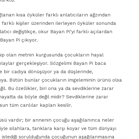
burktu.
lanan kısa öyküler farklı anlatıcıların ağzından
n farklı kişiler üzerinden ilerleyen öyküler sonunda
atıcı değiştikçe, okur Bayan Pi’yi farklı açılardan
Bayan Pi çıkıyor.
ip olan metnin kurgusunda çocukların hayal
olaylar gerçekleşiyor. Sözgelimi Bayan Pi baca
 bir cadıya dönüşüyor ya da düşlerinde,
lıya. Bütün bunlar çocukların imgeleminin ürünü olsa
il. Bu özellikler, biri ona ya da sevdiklerine zarar
ayatta da böyle değil midir? Sevdiklerine zarar
sun tüm canlılar kaplan kesilir.
küsü vardır; bir annenin çocuğu aşağılanınca neler
yle silahlara, tanklara karşı koyar ve tüm dünyayı
 ne istediği sorulduğunda çocuğunun aşağılanmasına