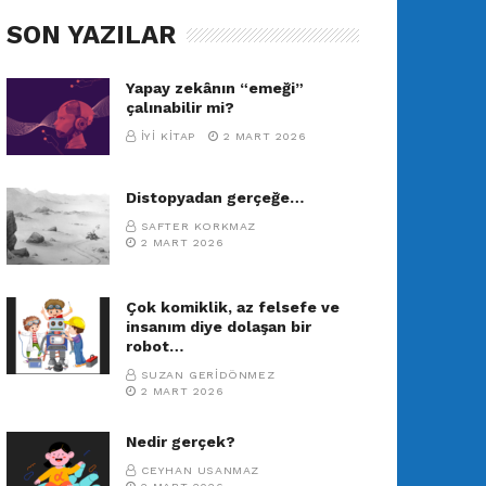
SON YAZILAR
Yapay zekânın “emeği”
çalınabilir mi?
İYI KITAP
2 MART 2026
Distopyadan gerçeğe…
SAFTER KORKMAZ
2 MART 2026
Çok komiklik, az felsefe ve
insanım diye dolaşan bir
robot…
SUZAN GERIDÖNMEZ
2 MART 2026
Nedir gerçek?
CEYHAN USANMAZ