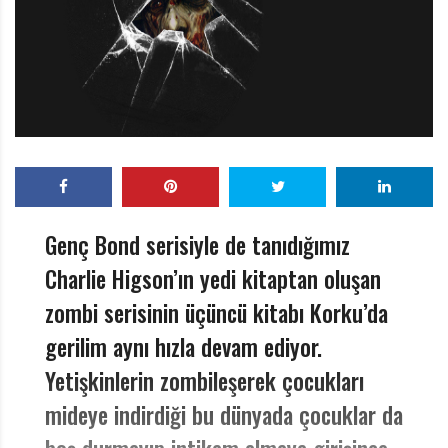
r
ı
D
e
r
g
i
s
i
Genç Bond serisiyle de tanıdığımız
Charlie Higson’ın yedi kitaptan oluşan
zombi serisinin üçüncü kitabı Korku’da
gerilim aynı hızla devam ediyor.
Yetişkinlerin zombileşerek çocukları
mideye indirdiği bu dünyada çocuklar da