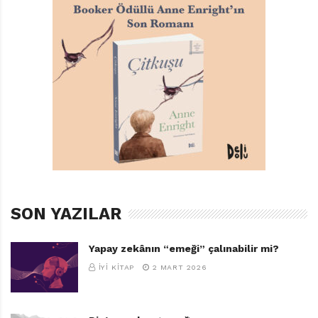
Kaçmaya çalışırlarken çocukların yaşadığını umdukları
bir eve giriyorlar. Fakat, içeride Koleksiyoncu denen bir
babanın yaşadığı ortaya çıkıyor. Baba, çocukları
kaçırıyor ve oyuncağı olarak saklıyor. Arada bir kısmını
yiyor. Bir kısmını da öldürüp koleksiyonuna ekliyor.
Buradan çıkmaya çalışırlarken, çetenin en küçüğü, bu
yolculuğa abisi Paul’u bulmak için çıkmış olan Olivia
geride kalıyor. Sonunda müzeye ulaşıyorlar. Brooke’un
çok değişmiş olduğunu, oradaki çocukları yönettiğini
görüyorlar. Olivia’nın abisi de orada. Paul, Olivia’nın
öldüğünü öğrenince tam anlamıyla deliye dönüyor.
SON YAZILAR
Koleksiyoncu’yu öldürmeleri gerektiğini söylüyor.
Yapay zekânın “emeği” çalınabilir mi?
EVET, İNTİKAM!
İYI KITAP
2 MART 2026
Çocuklar yine dışarı çıkıyorlar ama bu sefer farklı bir
amaçları var: intikam. Koleksiyoncu’yu içlerindeki bütün