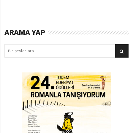
etkilediğini). Farklı çocuk grupları Londra’nın farklı
yerlerine yerleşip, burada kendilerine bir hayat
kurmaya çalışıyorlar. Sebze bahçeleri oluşturuyor,
kendi ordularını kuruyorlar. Üçüncü kitap aslında, ikinci
ARAMA YAP
kitabın sonundan beş gün geriye giderek başlıyor.
Çılgın Köpek ve Courtney (kulede yaşayan çocuklardan
ikisi), ikinci kitapta ayrı düştükleri arkadaşları Brooke’u
bulmak üzere yola çıkıyorlar. Yanlarına da
güvenebilecekleri ya da onlar gibi abilerini ablalarını
arayan çocuklar alıyorlar.
SPORCU TAVŞANLAR
Küçük çetemizin ilk durağı Parlamento binası oluyor.
Burada, Nicola ile onun emri altındaki çocukları
buluyorlar. Nicola onlara, Brooke’la aynı zamanda
kaybettikleri ama pek de arkadaşları sayılamayacak