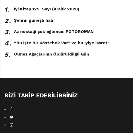
1․
İyi Kitap 129. Sayı (Aralık 2020)
2․
Şehrin güneşli hali
3․
Az nostalji çok eğlence: FOTOROMAN
4․
“Bu İşte Bir Köstebek Var” ve bu iyiye işaret!
5․
Ölmez Ağaçlarının Öldürüldüğü Gün
Korku
Charlie Higson
Çeviren: Belgin Selen Haktanır
Tudem Yayınları, 480 sayfa
BIZI TAKIP EDEBILIRSINIZ
TAGS:
CHARLIE HIGSON
,
KORKU
,
TUDEM YAYINLARI