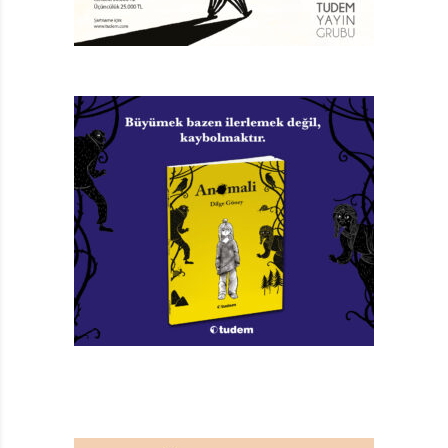
David’in Buckingham Sarayı’nda yaşadığını söylüyor.
Böylece grup, Buckingham Sarayı’na doğru yola çıkıyor.
Yolda, sporcu tavşanlar diye adlandırdıkları,
diğerlerinden çok daha formda ve akıllı olan anne
babalarla karşılaşıyorlar. Neyse ki sağ salim David’in
sarayına varmayı başarıyorlar. Sarayda, David çok
sağlam bir düzen kurmuş.Onun emri olmadan kimse bir
şey yapmıyor. Çocuklar çok sıkı çalışıyorlar. Ayrıca
saraya bir kere girenin tekrar çıkamadığı gibi bir
söylenti var. David onlara Brooke’un yerini bilmediğini,
kızın onları yüzüstü bırakmaya çalıştığını söylüyor
(olayların detayını öğrenmek için ikinci kitabı okuyun).
Ama çete, Brooke’un Doğal Tarih Müzesi’ne yerleşmiş
olduğunu duyuyor. Gece olurken, David onları bir gün
daha kalmaya ikna etmeye çalışıyor ama çocuklar
dinlemeyip kaçıyorlar. Gelgelelim, onların da çok iyi
bildiği gibi, anne babalar geceleri çok daha aktif oluyor.