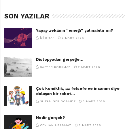
SON YAZILAR
Yapay zekânın “emeği” çalınabilir mi?
İYI KITAP
2 MART 2026
Distopyadan gerçeğe…
SAFTER KORKMAZ
2 MART 2026
Çok komiklik, az felsefe ve insanım diye
dolaşan bir robot…
SUZAN GERIDÖNMEZ
2 MART 2026
Nedir gerçek?
CEYHAN USANMAZ
2 MART 2026