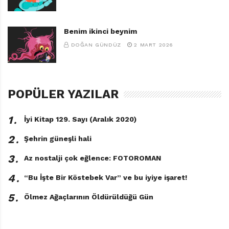
Benim ikinci beynim
DOĞAN GÜNDÜZ
2 MART 2026
POPÜLER YAZILAR
1․
İyi Kitap 129. Sayı (Aralık 2020)
2․
Şehrin güneşli hali
3․
Az nostalji çok eğlence: FOTOROMAN
4․
“Bu İşte Bir Köstebek Var” ve bu iyiye işaret!
5․
Ölmez Ağaçlarının Öldürüldüğü Gün