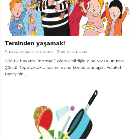
r
ı
D
e
r
g
i
Tersinden yaşamak!
s
EZEL DAĞLAR ERGÜDEN
20 EYLÜL 2015
i
Günlük hayatta “normal” olarak bildiğiniz ne varsa unutun.
Çünkü Tepetaklak ailesinin evine konuk olacağız. Felaket
Henry’nin…