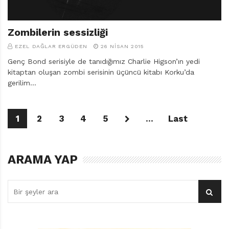
Zombilerin sessizliği
EZEL DAĞLAR ERGÜDEN
26 NISAN 2015
Genç Bond serisiyle de tanıdığımız Charlie Higson’ın yedi
kitaptan oluşan zombi serisinin üçüncü kitabı Korku’da
gerilim…
1
2
3
4
5
...
Last
ARAMA YAP