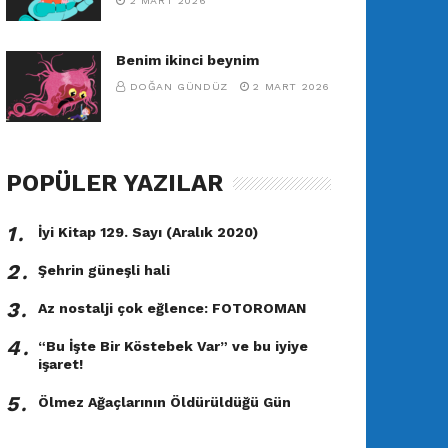
2 MART 2026
Benim ikinci beynim
DOĞAN GÜNDÜZ
2 MART 2026
POPÜLER YAZILAR
1․
İyi Kitap 129. Sayı (Aralık 2020)
2․
Şehrin güneşli hali
3․
Az nostalji çok eğlence: FOTOROMAN
4․
“Bu İşte Bir Köstebek Var” ve bu iyiye
işaret!
5․
Ölmez Ağaçlarının Öldürüldüğü Gün