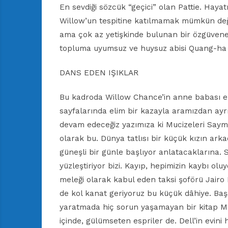
En sevdiği sözcük “geçici” olan Pattie. Hayat
Willow’un tespitine katılmamak mümkün değil
ama çok az yetişkinde bulunan bir özgüvene
topluma uyumsuz ve huysuz abisi Quang-ha 
DANS EDEN IŞIKLAR
Bu kadroda Willow Chance’in anne babası eks
sayfalarında elim bir kazayla aramızdan ayrıl
devam edeceğiz yazımıza ki Mucizeleri Sayma
olarak bu. Dünya tatlısı bir küçük kızın ark
güneşli bir günle başlıyor anlatacaklarına.
yüzleştiriyor bizi. Kayıp, hepimizin kaybı oluy
meleği olarak kabul eden taksi şoförü Jairo
de kol kanat geriyoruz bu küçük dâhiye. Başa
yaratmada hiç sorun yaşamayan bir kitap Muc
içinde, gülümseten espriler de. Dell’in evini