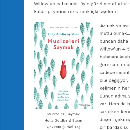
Willow’un çabasında öyle güzel metaforlar s
kaldırıp, yerine renk renk içki şişelerini
dizmek ve evin
mutlu olmak… 
bundan daha iy
Willow’un 4-5
babasını kayb
gererken onun
sadece insanla
bile değişiyor
kelimenin her
Bunun adına y
var. Hem de hâ
sararken kend
Mucizeleri Saymak
düşeni çekmiş
Holly Goldberg Sloan
Çeviren: Şiirsel Taş
bir bardak su 