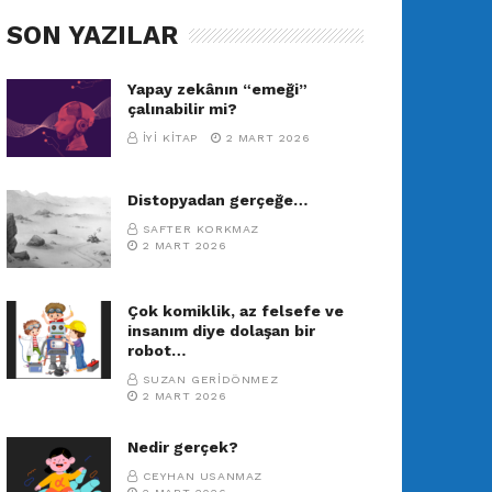
SON YAZILAR
Yapay zekânın “emeği”
çalınabilir mi?
İYI KITAP
2 MART 2026
Distopyadan gerçeğe…
SAFTER KORKMAZ
2 MART 2026
Çok komiklik, az felsefe ve
insanım diye dolaşan bir
robot…
SUZAN GERIDÖNMEZ
2 MART 2026
Nedir gerçek?
CEYHAN USANMAZ