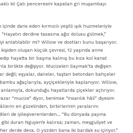
aklı ki! Çatı penceresini kapatan gri muşambayı
 içinde dans eden kırmızılı yeşilli ışık huzmeleriyle
“Hayatın derdine tasasına ağız dolusu gülmek,”
i anlatılabilir mi? Willow ve dostları bunu başarıyor.
 kişiden oluşan küçük çevresi, 12 yaşında anne
edip hayatta bir başına kalmış bu kıza kol kanat
la birlikte değişiyor. Mucizeleri Saymak’ta değişen
r değil; eşyalar, daireler, taştan betondan bahçeler
, bambu ağaçlarıyla, ayçiçekleriyle kaplanıyor. Willow,
 anlamıyla, dokunduğu hayatlarda çiçekler açtırıyor.
azar “mucize” diyor, benimse “insanlık hâli” diyesim
llerin en güzelinden, birbirlerinin yaralarını
ileri de iyileşiverenlerden… “Bu dünyada payına
 gibi duran Nguyen’e kalırsa; zaman, meşguliyet ve
her derde deva. O yüzden bana iki bardak su içiriyor.”