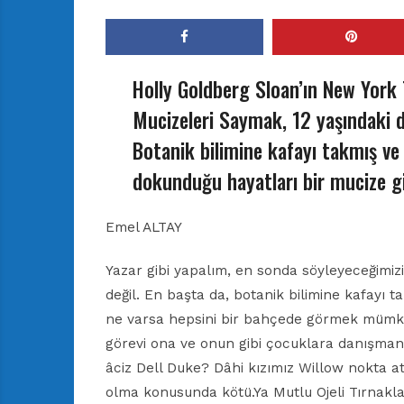
Holly Goldberg Sloan’ın New York 
Mucizeleri Saymak, 12 yaşındaki d
Botanik bilimine kafayı takmış ve
dokunduğu hayatları bir mucize gib
Emel ALTAY
Yazar gibi yapalım, en sonda söyleyeceğimizi
değil. En başta da, botanik bilimine kafayı 
ne varsa hepsini bir bahçede görmek mümkün
görevi ona ve onun gibi çocuklara danışma
âciz Dell Duke? Dâhi kızımız Willow nokta atı
olma konusunda kötü.Ya Mutlu Ojeli Tırnakl