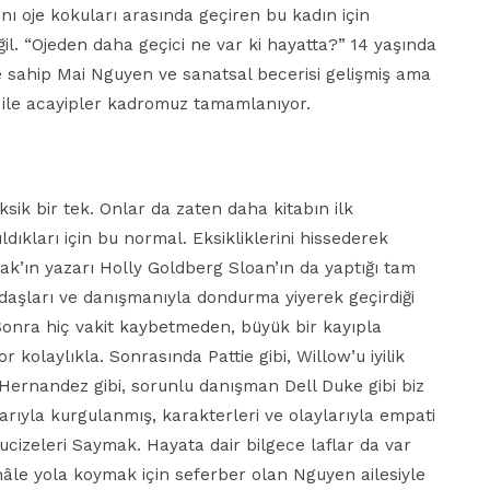
ını oje kokuları arasında geçiren bu kadın için
. “Ojeden daha geçici ne var ki hayatta?” 14 yaşında
 sahip Mai Nguyen ve sanatsal becerisi gelişmiş ama
ile acayipler kadromuz tamamlanıyor.
ik bir tek. Onlar da zaten daha kitabın ilk
dıkları için bu normal. Eksikliklerini hissederek
k’ın yazarı Holly Goldberg Sloan’ın da yaptığı tam
adaşları ve danışmanıyla dondurma yiyerek geçirdiği
 Sonra hiç vakit kaybetmeden, büyük bir kayıpla
or kolaylıkla. Sonrasında Pattie gibi, Willow’u iyilik
 Hernandez gibi, sorunlu danışman Dell Duke gibi biz
rıyla kurgulanmış, karakterleri ve olaylarıyla empati
izeleri Saymak. Hayata dair bilgece laflar da var
 hâle yola koymak için seferber olan Nguyen ailesiyle