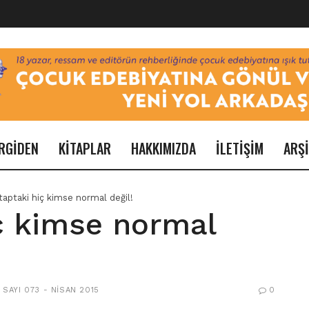
RGİDEN
KİTAPLAR
HAKKIMIZDA
İLETİŞİM
ARŞ
taptaki hiç kimse normal değil!
iç kimse normal
,
SAYI 073 - NISAN 2015
0