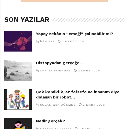
SON YAZILAR
Yapay zekânın “emeği” çalınabilir mi?
İYI KITAP
2 MART 2026
Distopyadan gerçeğe…
SAFTER KORKMAZ
2 MART 2026
Çok komiklik, az felsefe ve insanım diye
dolaşan bir robot…
SUZAN GERIDÖNMEZ
2 MART 2026
Nedir gerçek?
CEYHAN USANMAZ
2 MART 2026