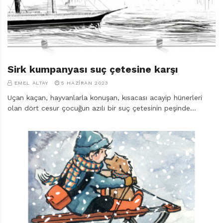
r
ı
D
e
r
g
i
Sirk kumpanyası suç çetesine karşı
s
EMEL ALTAY
5 HAZIRAN 2023
i
Uçan kaçan, hayvanlarla konuşan, kısacası acayip hünerleri
olan dört cesur çocuğun azılı bir suç çetesinin peşinde…