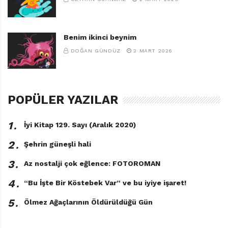
Benim ikinci beynim
DOĞAN GÜNDÜZ
2 MART 2026
POPÜLER YAZILAR
1․
İyi Kitap 129. Sayı (Aralık 2020)
2․
Şehrin güneşli hali
3․
Az nostalji çok eğlence: FOTOROMAN
4․
“Bu İşte Bir Köstebek Var” ve bu iyiye işaret!
5․
Ölmez Ağaçlarının Öldürüldüğü Gün