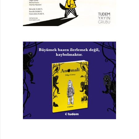
bırakan kızağı, doğadaki diğer canlıları, sonra
kuyruğunu kovalayan köpeğin neşesini ve doğanın
kendiliğinden sunduğu diğer güzellikleri düşününce
ortaya nasıl da iç ısıtan bir masal atmosferi çıkıyor.
Kar kadar sessiz ve güzel
Amy Hest, çok az sözcükle dünyanın -yolculuk zor olsa
dahi- güzel bir yer olduğunu aktarabilmiş, çizer Lauren
Castillo ise bu güzel manzarayı kusursuz resmetmiş.
Ortaya da özellikle okul çağı öncesi çocukların
beğenisini kazanacak renkli ve çok canlı bir modern
masal çıkmış. Öyle ki karlar altındaki bu dünyada
sözlere çok da gerek yok, kar kadar sessiz, kar kadar
güzel…