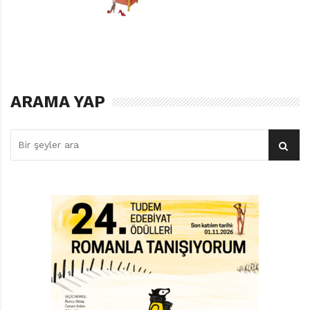
Üstelik yanlarında getirdikleri valizde karınlarını
doyuracak çıtır çıtır sandviçler ve içlerini ısıtacak
içecekler var. Ve bonus olarak “kitapların en güzeli” de
yanlarında.
Dünyanın tüm buzlarını eritecek bir dostluk
ARAMA YAP
Çocuğun valizindeki kitabın adı “Can Dostum”.
“Tıpkı
bizim gibi,”
diyor çocuk köpeğe. Onlar sevgiyle
birbirlerine sokulmuşlarken, biz okurlar da bir çocukla
köpeğin dostluğunun dünyanın tüm buzlarını
eritebileceğini düşünüp ısınıyoruz.
Lapa lapa yağan karın altında kızakla tepeleri aşarak
yolculuk yapmak, belki küçük bir çocuk ve sevimli
köpeği için “ideal bir macera” olmayabilir. Oysa doğanın
bembeyaz karlar altındaki görünümünü, karların
üzerinde cetvelle çizilmiş gibi mükemmel çizgiler