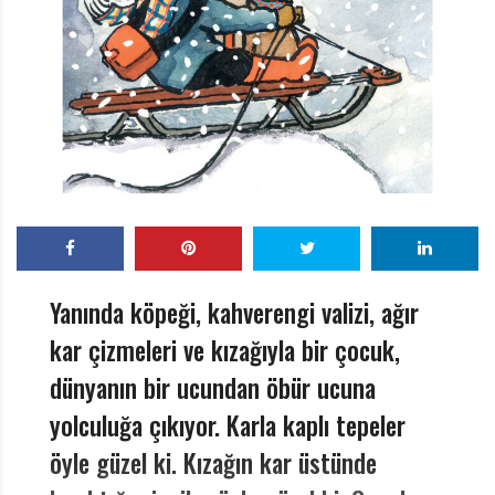
r
ı
D
e
r
g
i
s
i
Yanında köpeği, kahverengi valizi, ağır
kar çizmeleri ve kızağıyla bir çocuk,
dünyanın bir ucundan öbür ucuna
yolculuğa çıkıyor. Karla kaplı tepeler
öyle güzel ki. Kızağın kar üstünde