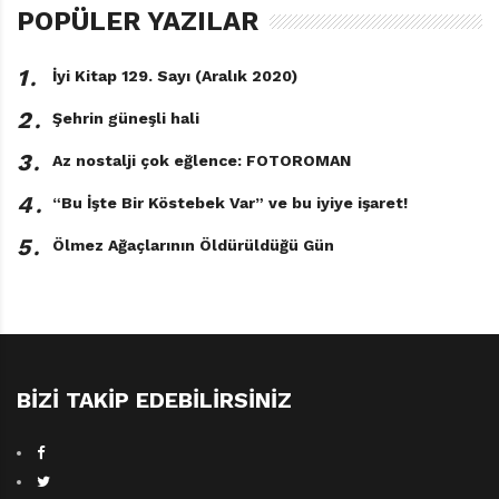
POPÜLER YAZILAR
1․
İyi Kitap 129. Sayı (Aralık 2020)
2․
Şehrin güneşli hali
3․
Az nostalji çok eğlence: FOTOROMAN
4․
“Bu İşte Bir Köstebek Var” ve bu iyiye işaret!
5․
Ölmez Ağaçlarının Öldürüldüğü Gün
BIZI TAKIP EDEBILIRSINIZ