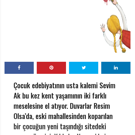
r
ı
D
e
r
g
i
s
i
Çocuk edebiyatının usta kalemi Sevim
Ak bu kez kent yaşamının iki farklı
meselesine el atıyor. Duvarlar Resim
Olsa’da, eski mahallesinden koparılan
bir çocuğun yeni taşındığı sitedeki