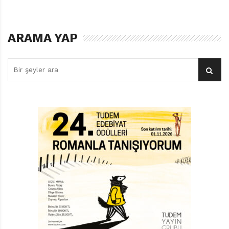
KENTSEL DÖNÜŞÜM
ARAMA YAP
Sevim Ak, Duvarlar Resim Olsa’da yeni evine, odasına
uyum sağlamaya çalışan Fulya’nın ruh hâlini anlatarak
başlıyor öyküsüne. Eski mahallesi, yalnızca kendisi için
eski değil, bulunduğu coğrafyanın da kadim
semtlerinden. Ama “Şimdiki ev şehrin gecekondularının
yerine kurulan yeni bir mahallede. Sitenin blokları,
spor salonları,oyun alanları eski bir koruluğun girişine
oturtulmuş. Daireler kocaman, aydınlık, bakımlı.” Size
de çok tanıdık geldi, değil mi? Kentsel dönüşüm adı
altında, yerinden edilen insanların nerede ne yaptığını
düşünmeden, yok edilen izlerinin üzerine kocaman
rezidanslar inşa ediliyor artık. Doğanın dengesinden
dem vuran sesler duyulmuyor ya da kazara biraz
duyulur gibi olsa da hemen susturuluyor. Fulya, işte