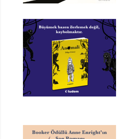
böyle bir ortamda, kocaman odasına rağmen eski
yaşantısını özlerken, bir yandan da yeni hayatına uyum
sağlamaya çalışıyor. Nasıl mı? Tabii ki arkadaş edinerek!
Arkadaşlar, taşınma hüznünü biraz olsun dağıtır. Fulya
da uyum sağlayacak, her katta altı dairenin olduğu bu
on bir katlı yeni apartmanına diye düşünürken ben,
bambaşka bir konu öykünün ortasına güm diye
düşüyor. El ele tutuşmuş rengârenk kurbağalı
beresiyle, karşı komşunun kızı Gülce lösemi hastası.
Ara sıra hastaneye yatması gerekiyor, eve döndüğünde
de enfeksiyon kapmaması çok önemli. Ama bunların
hiçbiri Gülce ve Fulya’nın arkadaşlık etmesine engel
değil! Günler günleri kovalarken Gülce ve Fulya
balkondan balkona iletişim kurup bir dünya dolusu
hayalin içinde yüzüyorlar. Yüz yüze geldiklerinde
takıştıkları da oluyor, okul zamanı barıştıkları da. Okul