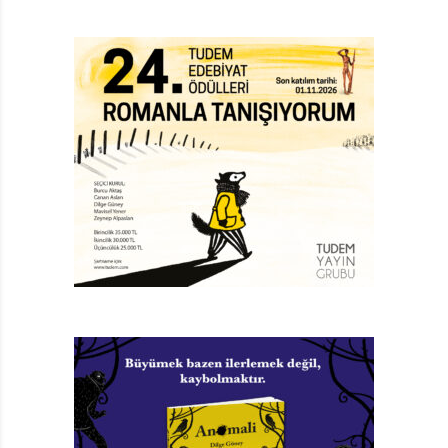
kurduran çizimleriyle bambaşka bir evrenden gelmiş
bir şifacı gibi Tan. İllüstrasyonlarının tekniği hakkında
söz söyleyecek değilim fakat hem malzeme ve renk
yelpazesi hem ayrıntı zenginliği hem de baktığını görme
biçimi, daha ilk anda şaşırtıcı sorularla, beklenmedik
tanışmalarla dolu bir mesafe yaratıyor. Mesafe bir
uzaklık değil, içine sığdırmayı isteyebileceğimiz tüm
şeylerin uzayı. Bir yandan imgeye yabancılaşıp diğer
yandan ona bağlanıyorsunuz. Asla Neden Diye Sorma
da bu uzayın tıka basa dolduğu kitaplardan. Kitaba dair
konuşmaya başlamadan evvel bir anekdot: Shaun Tan
bir sanatçı. Üretimlerini, hikâyelerini, çizimlerini,
senaryolarını tek tek vurgulamak, onu bir disipline
yaraştırmaya çalışmak pek akıl kârı değil; çünkü Shaun
Tan, aşağı yukarı herkese görünen dünyadan ve zaten
dile getirilmiş fikirlerden usanmadan yine de yeniyi
üretebilen, özgün söylemini geliştirebilen bir maceracı.