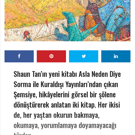
r
ı
D
e
r
g
i
s
i
Shaun Tan’ın yeni kitabı Asla Neden Diye
Sorma ile Kuraldışı Yayınları’ndan çıkan
Şemsiye, hikâyelerini görsel bir şölene
dönüştürerek anlatan iki kitap. Her ikisi
de, her yaştan okurun bakmaya,
okumaya, yorumlamaya doyamayacağı