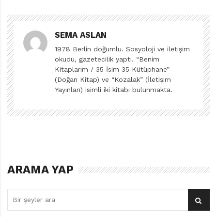
önce de İyi
Kitap sayfalarına
konu(k) olmuştu.
SEMA ASLAN
Kayıp Şey (The Lost
1978 Berlin doğumlu. Sosyoloji ve iletişim
Thing) ile 2011
okudu, gazetecilik yaptı. “Benim
yılında En İyi Kısa
Kitaplarım / 35 İsim 35 Kütüphane”
(Doğan Kitap) ve “Kozalak” (İletişim
Animasyon
Yayınları) isimli iki kitabı bulunmakta.
Oscarı’ndan tutun,
İsveç’in ünlü çocuk
kitapları yazarı
Astrid Lindgren
anısına verilen,
Şemsiye Ingrid ve Dieter Schubert
çocuk edebiyatının
Kuraldışı Yayınları 40 sayfa
ARAMA YAP
önemli ödülü
ALMA’ya kadar pek çok ödülün sahibi olan Tan’ın
gözleri dünyaya, insanlara ve onların basit hikâyelerine
ilgiyle dolu. Çok az söz içeren ve kıpır kıpır hayaller