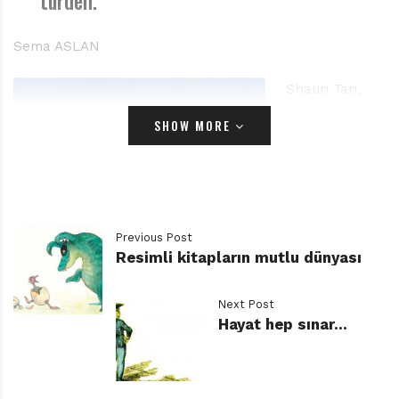
türden.
Sema ASLAN
Shaun Tan,
son yılların en
SHOW MORE
çok
konuşulan,
eserleri pek
çoğumuz için
başucu kitabı
Previous Post
Resimli kitapların mutlu dünyası
olmuş, üslubu
afallatan
Next Post
yazar/
Hayat hep sınar…
çizerlerinden.
Asla Neden Diye Sorma Shaun Tan Çeviren:
Avustralyalı
Arif Cem Ünver Tudem Yayınları, 48 sayfa
yazar daha