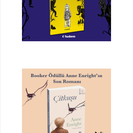
Yaratma iddiasında olmadan yaratabilmek Shaun Tan’ı
tam bir sanatçı ve maceracı kılıyor. Bununla birlikte
daha önce de tartışmaya açılmış bir soru var: Tan
çocuk edebiyatı içinde mi değerlendirilmeli hakikaten?
Sanatçının kendisi de bu soruya doğrudan evet ya da
hayır dememiş; o çocukların dolayımsızlığından ilham
aldığını ve bakmak/ okumak isteyen herkes için
çizdiğini/ yazdığını söylüyor zaten. Çok genç yaşta,
özellikle korku ve bilimkurgu hikâye ve romanlarına
illüstrasyonlar çizmeye başlayan Tan, janrını da o
dönemde belirlemiş görünüyor. Sorunsallaştırdığı
konulara gerçeküstü ve bazen de absürt çizimlerle yeni
bir bakış açısı getiren sanatçı, aynı anda hem hüzünlü
hem umutlu olabilen hikâyelerin kahramanı
gibi… Toplumsal olayları, güncel politikayı ve kenti derin
bir bakışla yakalıyor, sanki en saf olanı araştırıyor. Tam