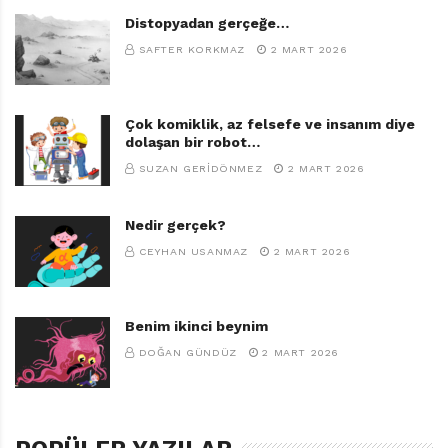
Distopyadan gerçeğe…
SAFTER KORKMAZ
2 MART 2026
Çok komiklik, az felsefe ve insanım diye
dolaşan bir robot…
SUZAN GERIDÖNMEZ
2 MART 2026
Nedir gerçek?
CEYHAN USANMAZ
2 MART 2026
Benim ikinci beynim
DOĞAN GÜNDÜZ
2 MART 2026