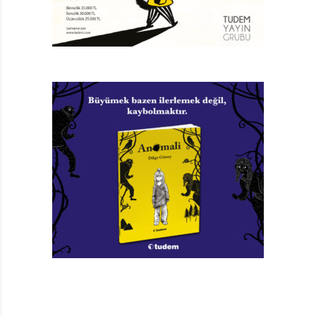
rahat ettirmek için her şeyi yapar: “Çünkü gerçek
dostlar daima birbirlerine göz kulak olur” Kitabın
yarısından sonra tanıştığımız Meks ise; “Güzel fare
dedikleri cinsten, fıstık gibi, tatlı mı tatlı zararsız bir
Meksika faresi” olarak tanıtır kendisini yeni kedi
arkadaşı Miks’e. Dünyada ondan daha korkak bir fare
bulunur mu bilinmez ama “Açlık mı korku mu daha
baskın dersen, açlık derim” diyerek okuyucuya mesaj
da verir. Öykümüzün ilk yarısında Maks ile Miks’in
arkadaşlığını gözlemler, onların dostluklarından
sevginin yalın, koşulsuz, özverili hallerini öğreniriz.
Arkadaşların birbirlerini mutlu etmek istediklerini,
birbirlerinin özgürlüğüne önem verdiklerini, sıkıntılarını
anladıklarını, çareler bulmaya çalıştıklarını, sessizliği
bile paylaştıklarını okur, kendi arkadaşlıklarımızı
gözden geçiririz.İkinci yarısında Maks’ın iş seyahati
nedeniyle evden uzaklaşmasıyla yalnız kalan kör kedi