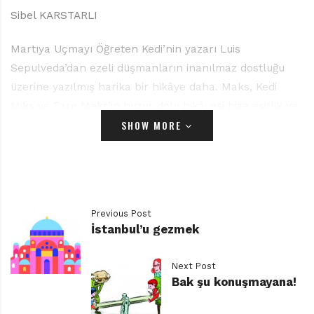
Sibel KARSTARLI
Martıya Uçmayı Öğreten Kedi’nin yazarı Luis
Sepulveda’dan ezeli düşmanların inanılmaz dostluğu
üzerine yazılmış harika bir hikâye daha. Maks, Kedi
Miks ve Fare Meks’in huzur dolu hikâyesi bize eşitlik ve
SHOW MORE
bağımsızlığın hâkim olduğu, sevgiyle kurulan
dostlukların kapısını aralıyor. Şilili yazarımız Sepulveda,
diktatörlüğe karşı duruşu nedeniyle işkencelere
uğradıktan sonra Şili’yi terk etmiş, İspanya’ya yerleşene
kadar neredeyse tüm dünyayı dolaşmıştır. Green
Previous Post
Peace üyesi, UNESCO’nun çeşitli projelerinde yer almış
İstanbul’u gezmek
hak savaşçısı ve tam bir kedi dostudur. “Kedileri
severim, çünkü kediler gizemli, çok onurlu ve
Next Post
bağımsızlardır” der Sepulveda. On iki dile çevrilmiş
Bak şu konuşmayana!
Martıya Uçmayı Öğreten Kedi’de de Miks, Maks ve
Meks’in Öyküsü’nde de başkahramanlarımız hep