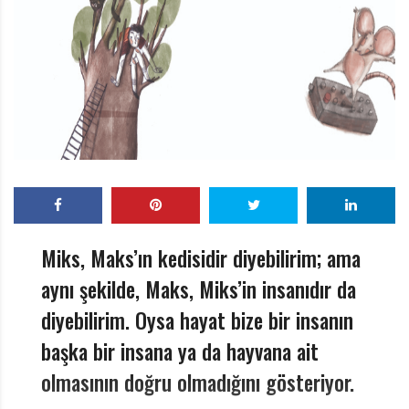
r
ı
D
e
r
g
i
s
i
Miks, Maks’ın kedisidir diyebilirim; ama
aynı şekilde, Maks, Miks’in insanıdır da
diyebilirim. Oysa hayat bize bir insanın
başka bir insana ya da hayvana ait
olmasının doğru olmadığını gösteriyor.