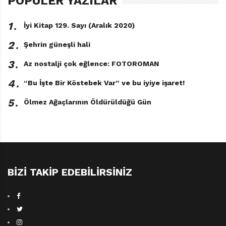
POPÜLER YAZILAR
Miks, Maks Ve Meks’in Öyküsü Luis Sepulveda
1․
Resimleyen: Mert Tugen Türkçeleştiren:
İyi Kitap 129. Sayı (Aralık 2020)
Saadet Özen Can Çocuk Yayınları, 72 sayfa
2․
Şehrin güneşli hali
3․
Az nostalji çok eğlence: FOTOROMAN
TAGS:
CAN ÇOCUK YAYINLARI
,
LUIS SEPULVEDA
,
MAKS VE MEKS’IN ÖYKÜSÜ
,
MIKS
,
SIBEL KARSTARLI
4․
“Bu İşte Bir Köstebek Var” ve bu iyiye işaret!
5․
Ölmez Ağaçlarının Öldürüldüğü Gün
BIZI TAKIP EDEBILIRSINIZ