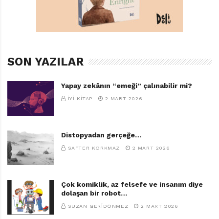
Final Kültür Sanat Yayınları, 64 sayfa
TAGS:
ASLIHAN KOSTAK
,
BAŞVURU KITAPLIĞI
,
ÇOCUKLAR IÇIN YEMEK
,
SON YAZILAR
FINAL KÜLTÜR SANAT YAYINLARI
,
İREM ÇAĞIRGAN
,
MINIK AŞÇILAR
,
MINIK AŞÇILAR ATÖLYESI
,
MUTFAK
,
Yapay zekânın “emeği” çalınabilir mi?
TOPRAK IŞIK
,
YEMEK PIŞIRME
İYI KITAP
2 MART 2026
Distopyadan gerçeğe…
SAFTER KORKMAZ
2 MART 2026
Çok komiklik, az felsefe ve insanım diye
dolaşan bir robot…
SUZAN GERIDÖNMEZ
2 MART 2026