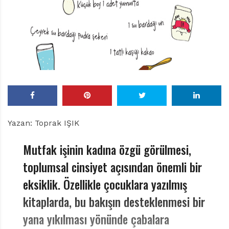
r
ı
D
e
r
g
i
s
i
Yazan: Toprak IŞIK
Mutfak işinin kadına özgü görülmesi,
toplumsal cinsiyet açısından önemli bir
eksiklik. Özellikle çocuklara yazılmış
kitaplarda, bu bakışın desteklenmesi bir
yana yıkılması yönünde çabalara