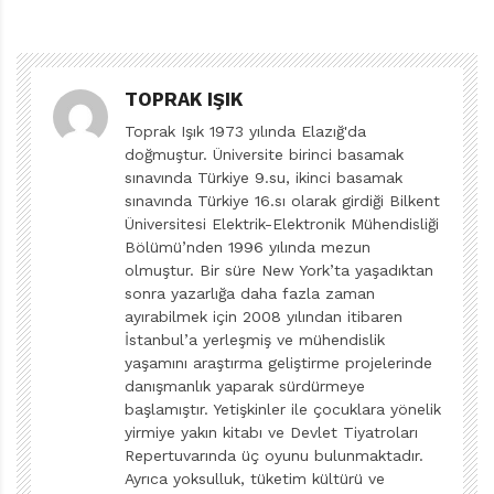
sonra da bir kenara bırakılmamalı. Bu pastaları her
yapışta tarifler üzerinden gidilmeli.
TOPRAK IŞIK
Aslıhan Kostak, minik aşçıları mutfağa çağırırken tek
başına yapmayacakları şeyleri de her defasında
Toprak Işık 1973 yılında Elazığ'da
doğmuştur. Üniversite birinci basamak
hatırlatıyor. Kesici, yakıcı, çarpıcı aletlere karşı önlem
sınavında Türkiye 9.su, ikinci basamak
almak şart elbette.
sınavında Türkiye 16.sı olarak girdiği Bilkent
Üniversitesi Elektrik-Elektronik Mühendisliği
Keşke bu ülkede kadın erkek herkes, kültürümüzün
Bölümü’nden 1996 yılında mezun
olmuştur. Bir süre New York’ta yaşadıktan
muhteşem bir rengi olan mutfağımızın değerini
sonra yazarlığa daha fazla zaman
yeterince bilse. Tatlısından tuzlusuna, acısından
ayırabilmek için 2008 yılından itibaren
ekşisine hiçbir lezzetimiz kaybolmasın diye çabalasa…
İstanbul’a yerleşmiş ve mühendislik
Yetinmese, taş üstüne taş koyup mutfağımızın daha da
yaşamını araştırma geliştirme projelerinde
danışmanlık yaparak sürdürmeye
gelişmesi içi yaratıcılığını kullansa…
Minik Aşçılar
başlamıştır. Yetişkinler ile çocuklara yönelik
Atölyesi
bu açıdan doğru yerde duruyor. Buna karşın
yirmiye yakın kitabı ve Devlet Tiyatroları
onda da kadı kızındaki kadar bir kusur var.
Repertuvarında üç oyunu bulunmaktadır.
Ayrıca yoksulluk, tüketim kültürü ve