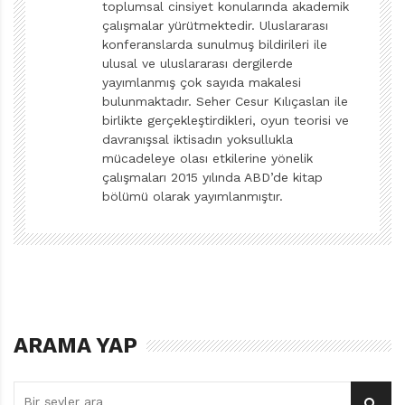
toplumsal cinsiyet konularında akademik
Aslıhan Kostak atölyeye yalnızca kızları çağırıyor. Kitap
çalışmalar yürütmektedir. Uluslararası
boyunca da hep onlarla konuşuyor. Bunu, “Sevgiyle
konferanslarda sunulmuş bildirileri ile
Renklenmiş Kalpli Kurabiyeler” tarifinin ilk iki
ulusal ve uluslararası dergilerde
paragrafında, kuşkuya yer bırakmayacak şekilde ortaya
yayımlanmış çok sayıda makalesi
bulunmaktadır. Seher Cesur Kılıçaslan ile
koyuyor.
birlikte gerçekleştirdikleri, oyun teorisi ve
davranışsal iktisadın yoksullukla
Şimdiye kadar sadece erkeklerin okuyacağı
mücadeleye olası etkilerine yönelik
düşünülerek yazılmış o kadar çok kitap var ki
çalışmaları 2015 yılında ABD’de kitap
bölümü olarak yayımlanmıştır.
önümüzdeki elli yıl boyunca kadın yazarların biz
erekleri yok sayarak yazmasına müstehakız. Ne var ki
burada mesele, herhangi bir kitapta yazarın
hemcinslerine öncelik vermesi şeklinde yorumlanamaz.
Mutfak işinin kadına özgü görülmesi, toplumsal cinsiyet
açısından önemli bir eksiklik. Özellikle çocuklara
ARAMA YAP
yazılmış kitaplarda, bu bakışın desteklenmesi bir yana
yıkılması yönünde çabalara ihtiyacımız var.