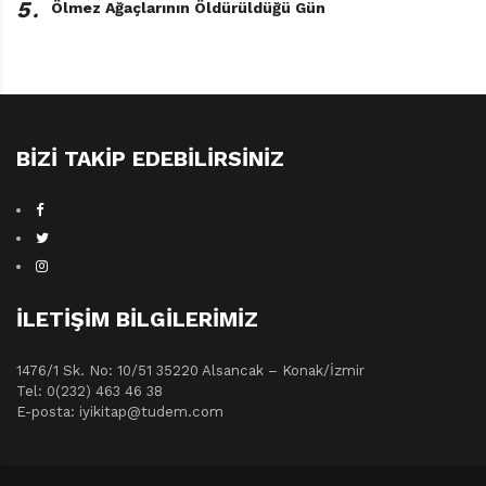
5․
Ölmez Ağaçlarının Öldürüldüğü Gün
BIZI TAKIP EDEBILIRSINIZ
İLETIŞIM BILGILERIMIZ
1476/1 Sk. No: 10/51 35220 Alsancak – Konak/İzmir
Tel: 0(232) 463 46 38
E-posta: iyikitap@tudem.com