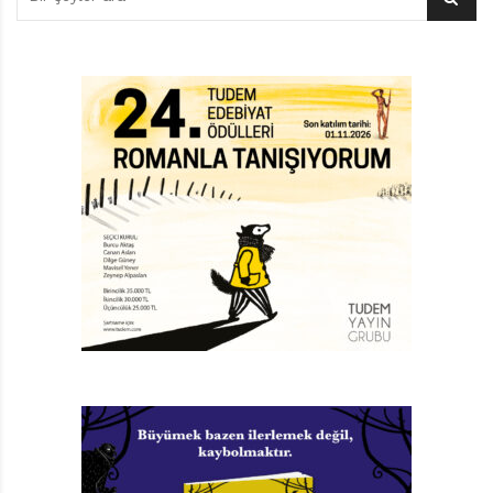
Kuşkusuz atölyedeki minik hanımların çoğu,
büyüdüklerinde aşçılık dışında bir meslek sahibi
olacaklar. Hayat arkadaşlarının da mutfağa girmesi
işlerini kesinlikle kolaylaştıracaktır. Ya da şöyle
söylemeli: Bizim öylesine muhteşem bir mutfağımız var
ki bunu koruyup ileri taşıma sorumluluğunu sadece
kadınlara yükleyemeyiz. Bu yüzden
Minik Aşçılar
Atölyesi
’nin sayfalarını minik beyler de
çevirsinler ve güzelim pastaları sadece
yemeyi değil, yapmayı da öğrensinler.