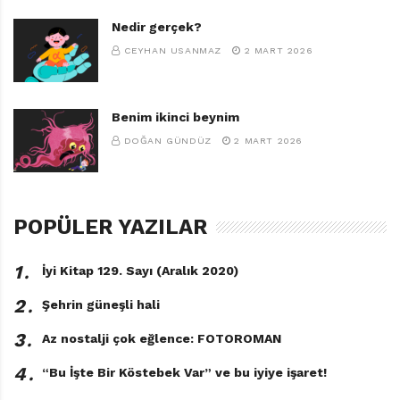
Nedir gerçek?
CEYHAN USANMAZ
2 MART 2026
Benim ikinci beynim
DOĞAN GÜNDÜZ
2 MART 2026
POPÜLER YAZILAR
1․
İyi Kitap 129. Sayı (Aralık 2020)
2․
Şehrin güneşli hali
3․
Az nostalji çok eğlence: FOTOROMAN
4․
“Bu İşte Bir Köstebek Var” ve bu iyiye işaret!