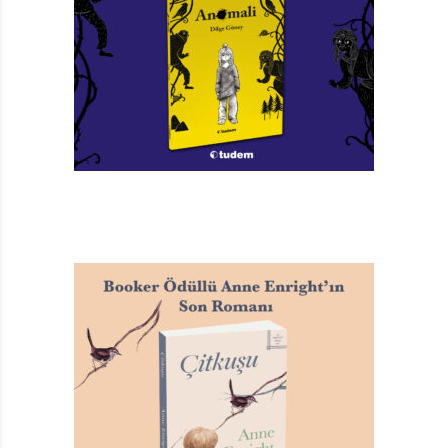
Minik Aşçılar Atölyesi – Tatlı Tarifler
Aslıhan Kostak
Resimleyen: İrem Çağırgan