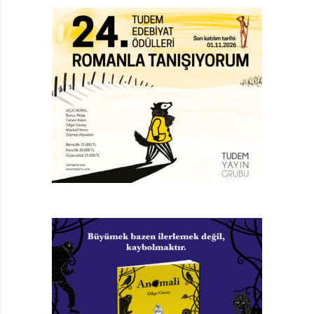
çoğu kitapta nedense sadece anneye aitmiş gibi işlenen
birçok rolü üstlenmiş. El işi yapan, dikiş diken, kahvaltı
hazırlayan, çocuğunu anlayan bir baba karşımızdaki.
Bu açıdan bakıldığında kitap, babaların çocuklarıyla
kuracakları doğru ilişki hakkında fikir sahibi olmalarını
da sağlayabilir.