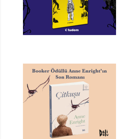
Fare Adlı Kedi
Doğan Gündüz
Resimleyen: Vaghar Aghaei
TAGS:
ARKADAŞLIK
,
CAN ÇOCUK YAYINLARI
,
ÇOCUK KITAPLIĞI
,
DOĞAN GÜNDÜZ
,
FARE ADLI KEDI
,
HAYVAN SEVGISI
,
HIKÂYE
,
IYIKITAP85
,
KEDI
,
ÖYKÜ
,
TUĞÇE KULA GEZER
,
VAGHAR AGHAEI