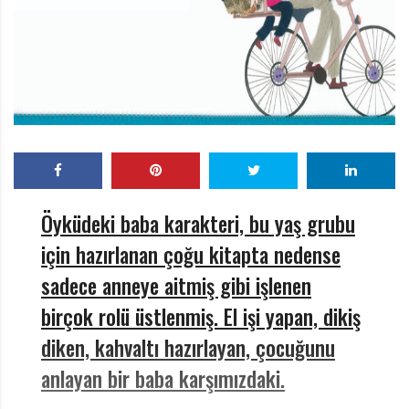
r
ı
D
e
r
g
i
s
i
Öyküdeki
baba karakteri, bu yaş grubu
için hazırlanan çoğu kitapta nedense
sadece anneye aitmiş gibi işlenen
birçok rolü üstlenmiş. El işi yapan, dikiş
diken, kahvaltı hazırlayan, çocuğunu
anlayan bir baba karşımızdaki.