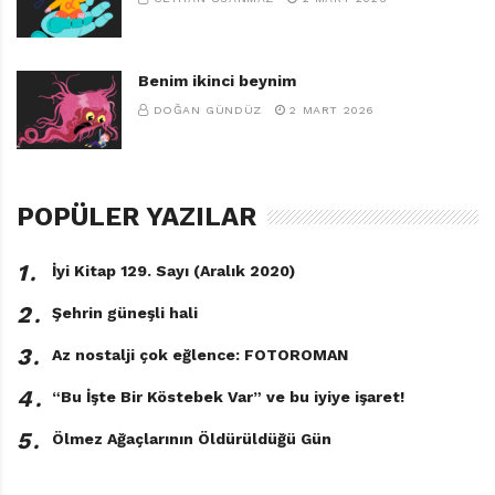
Benim ikinci beynim
DOĞAN GÜNDÜZ
2 MART 2026
POPÜLER YAZILAR
1․
İyi Kitap 129. Sayı (Aralık 2020)
2․
Şehrin güneşli hali
3․
Az nostalji çok eğlence: FOTOROMAN
4․
“Bu İşte Bir Köstebek Var” ve bu iyiye işaret!
5․
Ölmez Ağaçlarının Öldürüldüğü Gün