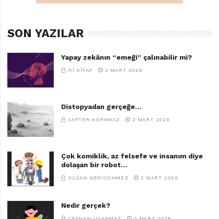
SON YAZILAR
Yapay zekânın “emeği” çalınabilir mi?
İYI KITAP
2 MART 2026
Distopyadan gerçeğe…
SAFTER KORKMAZ
2 MART 2026
Çok komiklik, az felsefe ve insanım diye
dolaşan bir robot…
SUZAN GERIDÖNMEZ
2 MART 2026
Nedir gerçek?
CEYHAN USANMAZ
2 MART 2026