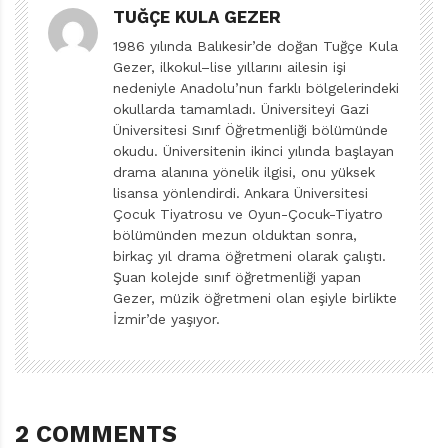
TUĞÇE KULA GEZER
Fare Adlı Kedi
de tam bu yaş grubundaki çocuklar için
1986 yılında Balıkesir’de doğan Tuğçe Kula
onlar gibi düşünen, onlar gibi davranan siyah yumuşak
Gezer, ilkokul–lise yıllarını ailesin işi
nedeniyle Anadolu’nun farklı bölgelerindeki
saçlı bir çocuğun hikâyesi. Yumuşak diyorum çünkü
okullarda tamamladı. Üniversiteyi Gazi
kitaptaki her resim o yumuşaklığı hissettiriyor bize.
Üniversitesi Sınıf Öğretmenliği bölümünde
Okurken kedinin uyuduğu sepetin kadife, yerdeki kilimin
okudu. Üniversitenin ikinci yılında başlayan
yünlü dokuma, kedinin bıyıklarının esnek lastik
drama alanına yönelik ilgisi, onu yüksek
lisansa yönlendirdi. Ankara Üniversitesi
olduğundan emin olacaksınız.
Çocuk Tiyatrosu ve Oyun-Çocuk-Tiyatro
bölümünden mezun olduktan sonra,
Kitabımızdaki çocuk, dükkanın önünde gördüğü kediyle
birkaç yıl drama öğretmeni olarak çalıştı.
konuşur, onunla arkadaş olur ve babasının da izniyle
Şuan kolejde sınıf öğretmenliği yapan
Gezer, müzik öğretmeni olan eşiyle birlikte
onu evine götürür. Kedinin adını “Fare” koyar. Bu adı
İzmir’de yaşıyor.
tuhaf bulan babasına
“Senin adın da bir kuş adı, o da
tuhaf o zaman”
diye cevap verir. Kedisiyle gezer,
kahvaltı yapar, uyur, konuşur ve okula gitme zamanı
geldiğinde onu da götürmek ister. İşte tam da bu
2 COMMENTS
noktada babasından hep alışık olduğumuz
“Hayır,