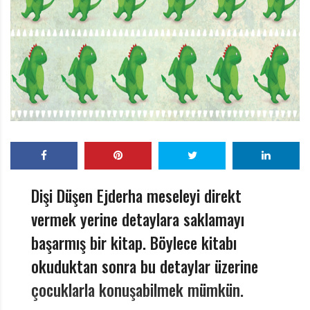
r
ı
D
e
r
g
i
s
i
Dişi Düşen Ejderha meseleyi direkt
vermek yerine detaylara saklamayı
başarmış bir kitap. Böylece kitabı
okuduktan sonra bu detaylar üzerine
çocuklarla konuşabilmek mümkün.