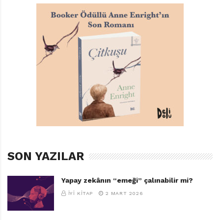
Dişi Düşen Ejderha
Sima Özkan
Resimleyen: Emel Tüfekçioğlu
Beta Kids, 32 sayfa
TAGS:
BETA KIDS
,
DIŞ ÇIKARMAK
,
DIŞI DÜŞEN EJDERHA
,
EJDERHA
,
EMEL TÜFEKÇIOĞLU
,
SIMA ÖZKAN
,
SÜT DIŞI
SON YAZILAR
Yapay zekânın “emeği” çalınabilir mi?
İYI KITAP
2 MART 2026