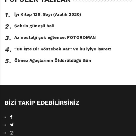
1․
İyi Kitap 129. Sayı (Aralık 2020)
2․
Şehrin güneşli hali
3․
Az nostalji çok eğlence: FOTOROMAN
4․
“Bu İşte Bir Köstebek Var” ve bu iyiye işaret!
5․
Ölmez Ağaçlarının Öldürüldüğü Gün
BIZI TAKIP EDEBILIRSINIZ