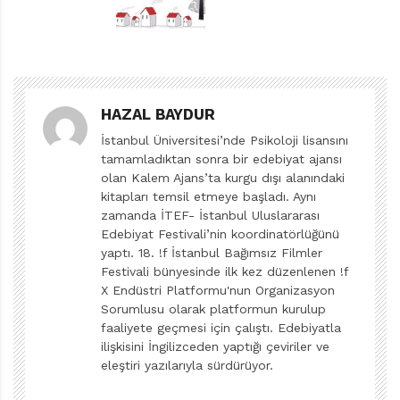
annesi, dişçisi ve öğretmeni için pek öyle değil. Onun bu
sıkıntısı karşısında pek kayıtsız görünüyorlar. Henüz
uçma yeteneğini kazanmamış minik ejderhamız
yürüyerek gittiği bir kitapçıda da aynı tepkiyle
HAZAL BAYDUR
karşılaşıyor. Kitapçıda dişi düşen ejderhalarla ilgili bir
İstanbul Üniversitesi’nde Psikoloji lisansını
kitap yok, belli ki bu durum kimsenin sorunu değil. Ama
tamamladıktan sonra bir edebiyat ajansı
isterse “Ateşini Tutamayan Ejderha” kitabını alabilir!
olan Kalem Ajans’ta kurgu dışı alanındaki
Kahraman Kanat’ın bu çoksatar romanı herkesin ya
kitapları temsil etmeye başladı. Aynı
zamanda İTEF- İstanbul Uluslararası
elinde ya da kanadının altında…
Edebiyat Festivali’nin koordinatörlüğünü
Bu kitabın yaratıcısı, aslında 8 yaşındaki Demir. İkinci
yaptı. 18. !f İstanbul Bağımsız Filmler
sınıfa giden Demir’in düşlediği karakterler için Sima
Festivali bünyesinde ilk kez düzenlenen !f
Özkan, bol mizah ve yoğun hayal gücüyle bir hikâye
X Endüstri Platformu'nun Organizasyon
Sorumlusu olarak platformun kurulup
yazmış, Emel Tüfekçioğlu Ata da bu hikâyeyi yaratıcı
faaliyete geçmesi için çalıştı. Edebiyatla
illüstrasyonlarıyla süslemiş.
ilişkisini İngilizceden yaptığı çeviriler ve
Kitap için 3 yaş ve üzeri demek doğru olabilir. Kitaptan
eleştiri yazılarıyla sürdürüyor.
önce, çocuklara süt dişlerinin birkaç yıl içinde düşeceği