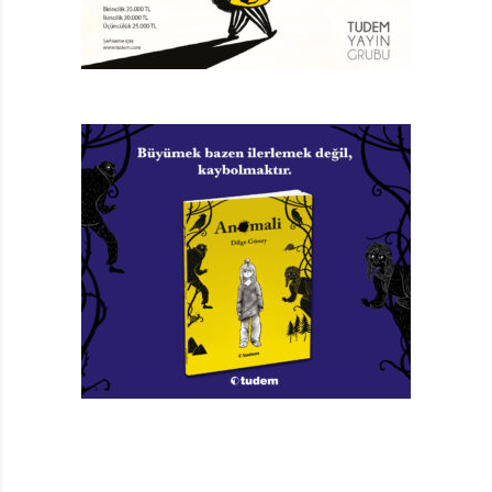
Tıpkı Demir gibi başka çocukların da düşlediği
karakterleri bu ikilinin elinden daha çok okuyabilmek
dileğiyle.