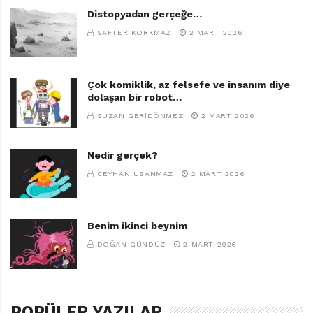
Distopyadan gerçeğe…
SAFTER KORKMAZ
2 MART 2026
Çok komiklik, az felsefe ve insanım diye
dolaşan bir robot…
SUZAN GERIDÖNMEZ
2 MART 2026
Nedir gerçek?
CEYHAN USANMAZ
2 MART 2026
Benim ikinci beynim
DOĞAN GÜNDÜZ
2 MART 2026
POPÜLER YAZILAR