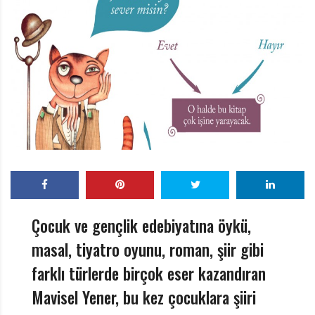
r
ı
D
e
r
g
i
s
i
Çocuk ve gençlik edebiyatına öykü,
masal, tiyatro oyunu, roman, şiir gibi
farklı türlerde birçok eser kazandıran
Mavisel Yener, bu kez çocuklara şiiri