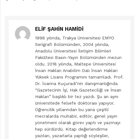
biliyoruz. Şimdi de bir kitapla, bu atölyeyi çocuklara
ulaştırıyorsunuz. Bu kitabın doğum hikâyesini
dinleyebilir miyiz?
ELIF ŞAHIN HAMIDI
1998 yılında, Trakya Üniversitesi EMYO
Çocuklar, kimi zaman da öğretmenler için yıllardır
Serigrafi Bölümünden, 2004 yılında,
gerçekleştirdiğim atölyelerde; şiirin filizlenme noktası,
Anadolu Üniversitesi İletişim Bilimleri
şiir dili, şiirin matematiği, şiirde duygu, şiirde imge gibi
Fakültesi Basın-Yayın Bölümünden mezun
oldu. 2018 yılında, Maltepe Üniversitesi
konularda beyin fırtınaları yapıyoruz. Şiir okurken ve
İnsan Hakları Anabilim Dalı İnsan Hakları
yazarken bu eylemin dokusuna gizlenen incelik, zekâ,
Yüksek Lisans Programını tamamladı. Prof.
ironi, ustalık, estetik kavramlarına kafa yoruyoruz. İyi
Dr. İoanna Kuçuradi’nin danışmanlığında
şiir örneklerine bakıyoruz.
“Gazetecinin İşi, Hak Gazeteciliği ve İnsan
Hakları” başlıklı bir tez yazdı. Şu an aynı
Bu çalışmalar sırasında geliştirdiğim “Şiirde 4D”
üniversitede felsefe doktorası yapıyor.
söyleminin atölye katılımcılarına şiiri kavratmakta ne
Öğrencilik yıllarından bu yana çeşitli
denli başarılı olduğunu gözlemledim. Herkesin
mecralarda muhabir, editör, genel yayın
yönetmeni olarak görev yaptı ve yazmayı
yararlanabilmesi için, atölye programlarımda yaptığım
hep sürdürdü. Kitap değerlendirme
uygulamaları kitaplaştırma fikri aklıma geldi. Türkiye’de
yazıları, yazarlarla yaptığı söyleşiler,