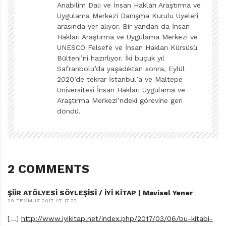
yer alıyor. Şiir macerasında, çözülmeyi bekleyen
Anabilim Dalı ve İnsan Hakları Araştırma ve
bilmecelerin sırrına ermek için bolca şiir okumak
Uygulama Merkezi Danışma Kurulu Üyeleri
arasında yer alıyor. Bir yandan da İnsan
kadar yazma pratikleri de önemli elbette. Şiire
Hakları Araştırma ve Uygulama Merkezi ve
yelken açmış çocukların/gençlerin “yazma”
UNESCO Felsefe ve İnsan Hakları Kürsüsü
hevesini, cesaretini, azmini diri tutmanın,
Bülteni’ni hazırlıyor. İki buçuk yıl
Safranbolu’da yaşadıktan sonra, Eylül
güçlendirmenin yolu nereden geçiyor?
2020’de tekrar İstanbul’a ve Maltepe
Yazma süreci nedense toplumda yanlış tasvir edilir. Boş
Üniversitesi İnsan Hakları Uygulama ve
bir kâğıdın önünde kıvranıp acı çeken, ilham gelmesini
Araştırma Merkezi’ndeki görevine geri
bekleyen yazar imgesi çocuğun belleğine yerleştirilir.
döndü.
Yaratıcılığın ancak seçilmiş özel kişilere bahşedildiğinin
söylenmesinden tutun da yaratım sürecinin zorluğuna,
trans hali olmadan yazılamayacağına, sanatçının hep
sancılı süreçler çektiğine dair olumsuz düşünme
2 COMMENTS
biçimleri çocuğun içindeki kıpırtıyı baskılar. Sanatın ve
sanatçının etrafında örülen bu yanlış anlayışlar
ŞİİR ATÖLYESİ SÖYLEŞİSİ / İYİ KİTAP | Mavisel Yener
Ş
29 TEMMUZ 2017 AT 17:22
İ
çocukların yazma cesaretini zayıflatır. Oysa
İ
[…]
http://www.iyikitap.net/index.php/2017/03/06/bu-kitabi-
çocuğun/gencin içinde zaten var olan “yaratıcı
R