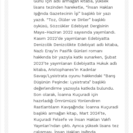
Günü İçin adlı armağan kitaba, yüksek
yarayacağını söylüyorsunuz bu kitabın. Oldukça
lisans tezinden hareketle, “İnsan Hakları
iddialı. Bunu biraz açar mısınız?
Işığında Gazetecinin İşi” başlıklı bir yazı
Evet, iddialıyım ama kanıt olmadan iddia etmiyorum.
yazdı. “Toz, Ölüler ve Diriler” başlıklı
öyküsü, Sözcükler Edebiyat Dergisinin
Bugüne değin gerçekleştirdiğim yüzlerce şiir atölyesinin
Mayıs-Haziran 2022 sayısında yayımlandı.
girişinde “şiir okumayı sever misin?”, sorusunu sordum
Kasım 2022’de yayımlanan Edebiyatta
çocuklara. “Hayır” yanıtını verenlerin neredeyse
Denizcilik Denizcilikte Edebiyat adlı kitaba,
tamamı, atölye sonunda “artık şiire başka türlü
Nazlı Eray’ın Pasifik Günleri romanı
hakkında bir yazıyla katkı sunarken, Şubat
bakıyorum,” dedi. Bilimsel bir dille söyleyecek olursak
2023’te yayımlanan Edebiyatta Hukuk adlı
hipotezim üzerinden tahminler yürüttüm, araştırdım,
kitaba, Aristophanes’in Kadınlar
laboratuvar çalışması yaptım, deneylerle ispatlar
Savaşı/Lysistrata oyunu hakkındaki “Barış
Düşünün Peşinde: Lysistrata” başlıklı
sağlandıktan sonra sonuçlara vardım. Böylece kitap
değerlendirme yazısıyla katkıda bulundu.
sistematik bir bütün haline geldi. Eugene Ivanov’un
Son olarak, İoanna Kuçuradi için
resimlerinin kitabın ruhuna çok yakıştığını da
hazırladığı Ömrümüzü Yönlendiren
söylemeliyim.
Rastlantıların Kavşağında: İoanna Kuçuradi
başlıklı armağan kitap, Mart 2024’te,
Kitapta Bedri Rahmi Eyüboğlu, Cahit Külebi, Necati
Kuçuradi Felsefe ve İnsan Hakları Vakfı
Cumalı, Orhon Murat Arıburnu gibi usta şairlerin
Yayınları’ndan çıktı. Ayrıca yüksek lisans tez
dizelerine yer verildiğini görüyoruz. Şair ve dize
çalışması, İnsan Hakları Işığında