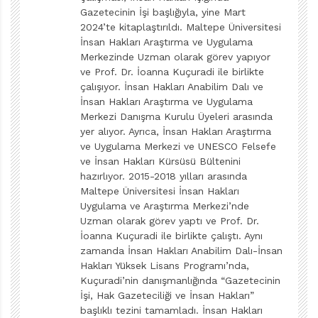
Gazetecinin İşi başlığıyla, yine Mart
seçimlerinizi nasıl ya da neye göre yaptınız?
2024’te kitaplaştırıldı. Maltepe Üniversitesi
Çocukların Cumhuriyet dönemi şiirimizin iyi örnekleriyle
İnsan Hakları Araştırma ve Uygulama
karşılaşmalarını önemsiyorum. Şiirimize damgasını
Merkezinde Uzman olarak görev yapıyor
vurmuş, şiir dilimizi zenginleştirmiş şairlerin yanı sıra,
ve Prof. Dr. İoanna Kuçuradi ile birlikte
çalışıyor. İnsan Hakları Anabilim Dalı ve
özellikle çocuklar için yazan çağdaş şairlerimizi de
İnsan Hakları Araştırma ve Uygulama
tanısınlar istedim. Elbette kocaman bir denizden
Merkezi Danışma Kurulu Üyeleri arasında
damlalar paylaştım. Bu bir seçki değil şiir atölyesi
yer alıyor. Ayrıca, İnsan Hakları Araştırma
ve Uygulama Merkezi ve UNESCO Felsefe
kitabıdır, o nedenle bütün şairlere yer verilememesi
ve İnsan Hakları Kürsüsü Bültenini
doğaldır. Çocukların çözümleyebileceği, kişisel
hazırlıyor. 2015-2018 yılları arasında
yorumlarına/düş güçlerine seslenebilen, anlatılan
Maltepe Üniversitesi İnsan Hakları
konuyu bütünleyen şiirler seçtim. İçeriği, ses yapısı,
Uygulama ve Araştırma Merkezi’nde
Uzman olarak görev yaptı ve Prof. Dr.
göstergeleri, dili, göndergesel anlamları, imgeleri
İoanna Kuçuradi ile birlikte çalıştı. Aynı
açısından okurun yaş grubuna uygun şiirlerden
zamanda İnsan Hakları Anabilim Dalı-İnsan
örnekler koydum. Şiirin peşine düşmek isteyenler için
Hakları Yüksek Lisans Programı’nda,
Kuçuradi’nin danışmanlığında “Gazetecinin
kaynak künyeleri de yerini aldı.
İşi, Hak Gazeteciliği ve İnsan Hakları”
Kitabın sonlarında “Şiir Defterim” başlıklı bir bölüm
başlıklı tezini tamamladı. İnsan Hakları