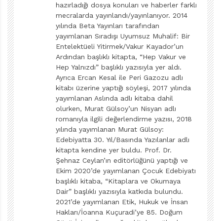
başka örneği olmayan projeyi Tudem Yayınlarına
hazırladığı dosya konuları ve haberler farklı
sunduğumda, yayın yönetmeni İlke Aykanat Çam,
mecralarda yayınlandı/yayınlanıyor. 2014
yılında Beta Yayınları tarafından
yüreğiyle dinledi, yararına inandı. Onun inancıyla
yayımlanan Sıradışı Uyumsuz Muhalif: Bir
başlayan bu yolculuk editör Hülya Dayan’ın güzel
Entelektüeli Yitirmek/Vakur Kayador’un
enerjisini projeye dâhil etmesiyle devam etti. Çocuklar
Ardından başlıklı kitapta, “Hep Vakur ve
Hep Yalnızdı” başlıklı yazısıyla yer aldı.
için yapılan kitapların bütünüyle bir sanat eseri
Ayrıca Ercan Kesal ile Peri Gazozu adlı
olduğunu düşünüyorum. Kapağıyla, fontuyla,
kitabı üzerine yaptığı söyleşi, 2017 yılında
resimleriyle bir bütün olduğu için kitabın tasarımı da
yayımlanan Aslında adlı kitaba dahil
çok önemli. Kitabın doğumunda emeği geçen herkes
olurken, Murat Gülsoy’un Nisyan adlı
romanıyla ilgili değerlendirme yazısı, 2018
benim kadar heyecanlıydı. Sanıyorum aynı heyecanı
yılında yayımlanan Murat Gülsoy:
kitabın okurlarına da geçirmeyi başaracağız.
Edebiyatta 30. Yıl/Basında Yazılanlar adlı
kitapta kendine yer buldu. Prof. Dr.
Eugene Ivanov’un resimleriyle renklenmiş, oldukça
Şehnaz Ceylan’ın editörlüğünü yaptığı ve
Ekim 2020’de yayımlanan Çocuk Edebiyatı
canlı, keyifli ve interaktif bir kitap ortaya çıkmış.
başlıklı kitaba, “Kitaplara ve Okumaya
Çocuklara şiir dünyasını aralayacak bir çalışma
Dair” başlıklı yazısıyla katkıda bulundu.
olmuş. Hatta “Şiir okumayı sever misin?” sorusuna,
2021’de yayımlanan Etik, Hukuk ve İnsan
hayır cevabını veren çocukların da çok işine
Hakları/İoanna Kuçuradi’ye 85. Doğum