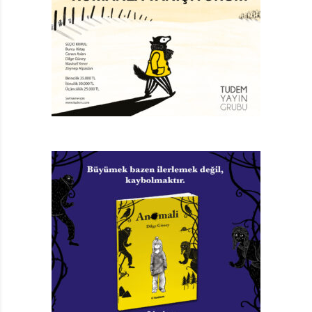
çocukluğunun çizgi romanlarını özlemle anar.
Mahalleye gelen her yeni çizgi roman kitabının elden
ele dolaştığı, değiş tokuş edildiği, çizgi roman kitabına
misket oynandığı günlerdir o günler.
Ender’in (d. 1969) çocukluğunun dergisi ise Milliyet
Çocuk’tur. Hürriyet gazetesinden başka bir gazete veya
derginin ulaşamadığı bir şehirde, Hakkari’de büyür
Ender. Fotoğrafçı babası Van’daki gazete dağıtımcısını
ikna edip diğer gazetelerin, Milliyet Çocuk ve Gırgır gibi
dergilerin de şehre getirtilmesini sağlar. Bu sayede
Ender, Milliyet Çocuk’un sayfaları arasında dolaşıp
İsmail Gülgeç’in resimlediği İnce Mehmet ile klasiklerin
çizgi romanlarıyla, Yusuf Atılgan, Sevgi Soysal gibi
yazarların hikâyeleriyle tanışır. Yayın yönetmeni Tarık
Dursun K., sorumlu yazı işleri müdürü ise Ülkü Tamer
olan Milliyet Çocuk, 12 Eylül darbesinin sancılı
yıllarında, diğer çocuklar gibi Ender’i de darbe