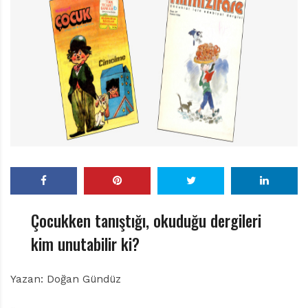
r
ı
D
e
r
g
i
s
i
Çocukken tanıştığı, okuduğu dergileri
kim unutabilir ki?
Yazan: Doğan Gündüz