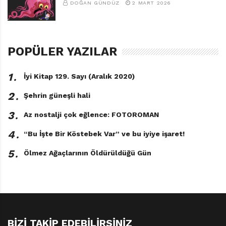
DOĞAN GÜNDÜZ
2 MART 2026
Eğitimi Dergisi, 2014, 10, s.184-198
2- a.g.e.
POPÜLER YAZILAR
3- Binbir Kitap Çocuk Edebiyatı Araştırmaları Dergisi,
Sayı 3, 1999/1
1․
İyi Kitap 129. Sayı (Aralık 2020)
2․
Şehrin güneşli hali
3․
Az nostalji çok eğlence: FOTOROMAN
4․
“Bu İşte Bir Köstebek Var” ve bu iyiye işaret!
5․
Ölmez Ağaçlarının Öldürüldüğü Gün
BIZI TAKIP EDEBILIRSINIZ