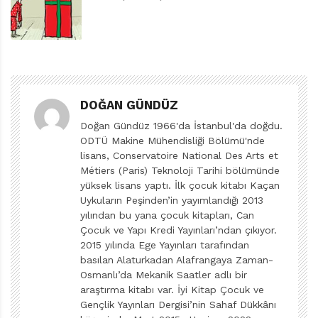
1938), Binbir Roman (1939-1952), Çocuk Haftası (1943-
1950) dergilerini de çıkartmıştır.
Cumhuriyet’le birlikte çocuk dergilerinin sayısındaki
artış, ileride Cumhuriyet rejimini koruyacak çocuğa
verilen önemin yansımasıdır. Bu dönemdeki dergilerde
DOĞAN GÜNDÜZ
ülkeyi, Cumhuriyet’i, Atatürk’ü sevme, akıllı, çalışkan,
Doğan Gündüz 1966'da İstanbul'da doğdu.
erdemli, terbiyeli ve iyi bir vatandaş olma konuları
ODTÜ Makine Mühendisliği Bölümü'nde
sıklıkla işlenir. Dergilerin okuyucuları çoğunlukla
lisans, Conservatoire National Des Arts et
memur, subay, öğretmen, bankacı, doktor, avukat gibi
Métiers (Paris) Teknoloji Tarihi bölümünde
orta veya orta üst sınıf ailelerin çocuklarıdır.
yüksek lisans yaptı. İlk çocuk kitabı Kaçan
Uykuların Peşinden’in yayımlandığı 2013
Bir göz doktorunun kızı olan ve çocukluğunda Adana’da
yılından bu yana çocuk kitapları, Can
yaşayan Beril’in (d. 1935) takip ettiği, kendi başına gidip
Çocuk ve Yapı Kredi Yayınları’ndan çıkıyor.
gazete bayisinden satın aldığı dergiler ise Yavrutürk,
2015 yılında Ege Yayınları tarafından
basılan Alaturkadan Alafrangaya Zaman-
Çocuk Haftası ve Doğan Kardeş’tir (1945-1978). Subay
Osmanlı’da Mekanik Saatler adlı bir
babasının görevi nedeniyle çocukluğu Antakya’da geçen
araştırma kitabı var. İyi Kitap Çocuk ve
Mine de (d. 1945) Doğan Kardeş’in okuyucularındandır.
Gençlik Yayınları Dergisi’nin Sahaf Dükkânı