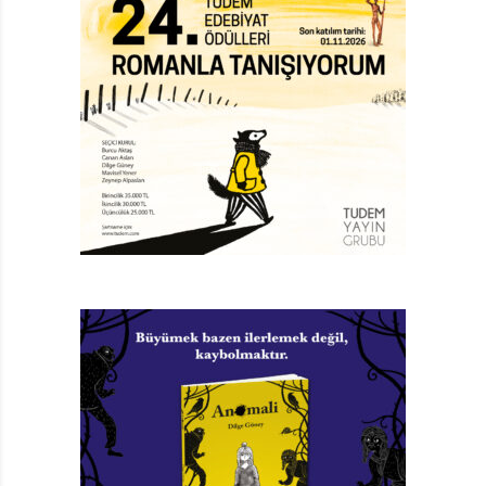
işleri yeniden yoluna koyma telaşındalar. Herkesin
kafası az ya da çok karışmış durumdayken Berkay
Bey’in çocukluğunu geçirdiği şehre, babaannelerinin
evine geliyorlar. Bundan sonra belirsiz bir süre için
burada yaşayacak olmaları iki kardeşi başta şaşırtıyor.
Çünkü lüks site içerisindeki evlerine kıyasla burası
oldukça özelliksiz bir yer. Apartmanın otomatik kapısı
olmamasından asansörün yokluğuna her şeyi
yadırgıyorlar önce. Yeni evlerinde anne babaları
hummalı bir çalışma temposunu sürdürürken Kuzey ve
Naz da yeni arkadaşlar edinmeye, sosyalleşmeye
gayret gösteriyorlar. Ancak yeni hayatlarında ilk günler
pek de kolay geçmiyor. Sokaklarda koşturmaya ya da
ev işlerine yardımcı olmaya alışkın olmayan iki kardeş
kendilerini sık sık yere kapaklanmış buluyorlar. Onların
bu sakarlıkları mahalledeki yaşıtlarını eğlendiriyor.