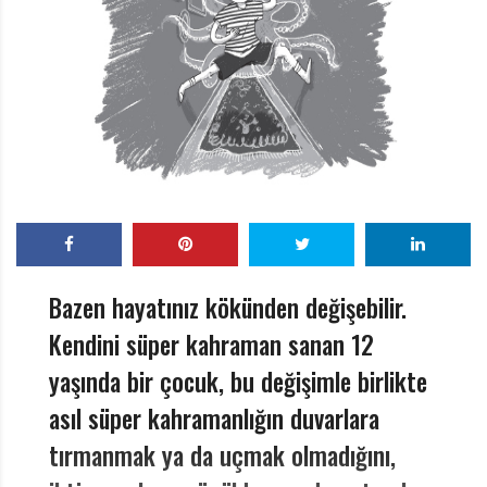
r
ı
D
e
r
g
i
s
i
Bazen hayatınız kökünden değişebilir.
Kendini süper kahraman sanan 12
yaşında bir çocuk, bu değişimle birlikte
asıl süper kahramanlığın duvarlara
tırmanmak ya da uçmak olmadığını,