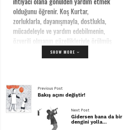
ihtiyacı olana gönülden yardım etmek
olduğunu öğrenir. Koş Kurtar,
zorluklarla, dayanışmayla, dostlukla,
mücadeleyle ve yardım edebilmenin,
özverili olmanın güzellikleriyle örülmüş
bir büyüme hikâyesi.
SHOW MORE
Yazan: Emel Altay
Lüks bir site içerisindeki evlerinde konforla büyüyen iki
kardeş; Naz ve Kuzey. Her yıl güneyde 5 yıldızlı bir
Previous Post
Bakış açını değiştir!
otelde tatil yapıyorlar, canları ne isterse satın alıyorlar,
hatta ailecek Amerika’ya gidip çılgınlar gibi alışveriş
Next Post
yapmışlıkları da var. Kuzey’e göre gayet zenginler, anne
Gidersen bana da bir
babasına sorarsan daha çok çalışıp daha iyi yerlere
dengini yolla…
gelinmeli. Çocuklarına en iyi okulları kazanmalarını,