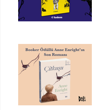
Neyse ki çocukların hepsi aklı başında ve sevecen
oldukları için kısa zamanda sıkı bir dostluk doğuyor
aralarında. Naz tam da kendi kafasında, ders çalışmayı
seven bir arkadaş ediniyor. Kuzey de tıpkı kendisi gibi
enerji dolu, koşturmayı seven, tüm günü mahalledeki
toprak sahada geçiren bir grup çocukla dostluk
kuruyor.
Eski melodramlar tadında…
Kuzey’in arkadaşlık kurduğu çocuk grubunun Özlem
Spor adında bir futbol takımı var. Tabii sadece kendi
aralarında var olan bir takım bu. Formasız,
kramponsuz hatta doğru düzgün bir futbol topları bile
olmadan her gün toplaşıp antrenman yaptıkları, diğer
mahalledeki takımlarla maçlar ayarladıkları, bir nevi
çocuk çetesi gibi bir şey Özlem Spor. Mahallenin yenisi
Kuzey’i de aralarına almaları çok uzun sürmüyor. Kuzey