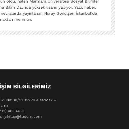
n oldu, halen Marmara Üniversitesi Sosyal Bilimler
Ana Bilim Dalında yüksek lisans yapıyor. Yazı, haber,
li mecralarda yayınlanan Nuray Gönülşen İstanbul'da
azmaktan memnun.
IŞIM BILGILERIMIZ
Sk. No: 10/51 35220 Alsancak –
İzmir
232) 463 46 38
a: iyikitap@tudem.com