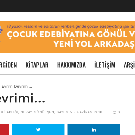
RGİDEN
KİTAPLAR
HAKKIMIZDA
İLETİŞİM
ARŞ
 Evrim Devrimi…
evrimi…
KITAPLIĞI
,
NURAY GÖNÜLŞEN
,
SAYI 105 - HAZIRAN 2018
0