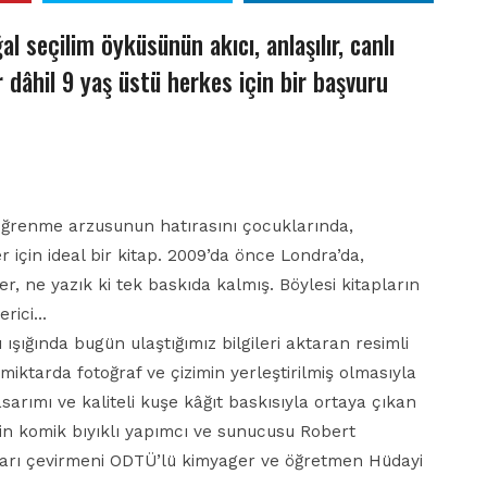
al seçilim öyküsünün akıcı, anlaşılır, canlı
r dâhil 9 yaş üstü herkes için bir başvuru
 öğrenme arzusunun hatırasını çocuklarında,
 için ideal bir kitap. 2009’da önce Londra’da,
er, ne yazık ki tek baskıda kalmış. Böylesi kitapların
erici…
 ışığında bugün ulaştığımız bilgileri aktaran resimli
 miktarda fotoğraf ve çizimin yerleştirilmiş olmasıyla
asarımı ve kaliteli kuşe kâğıt baskısıyla ortaya çıkan
in komik bıyıklı yapımcı ve sunucusu Robert
apları çevirmeni ODTÜ’lü kimyager ve öğretmen Hüdayi