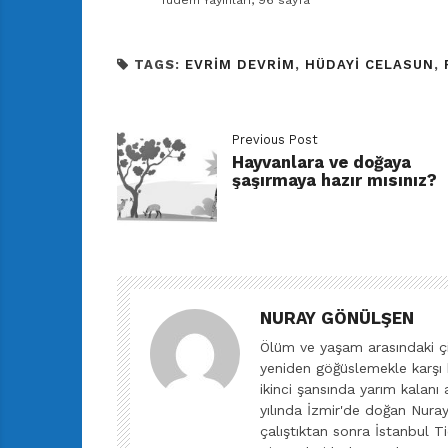
Tudem Yayınları, 96 sayfa
TAGS:
EVRIM DEVRIM
,
HÜDAYI CELASUN
,
Previous Post
Hayvanlara ve doğaya
şaşırmaya hazır mısınız?
NURAY GÖNÜLŞEN
Ölüm ve yaşam arasındaki çi
yeniden göğüslemekle karşı 
ikinci şansında yarım kalan
yılında İzmir'de doğan Nura
çalıştıktan sonra İstanbul Ti