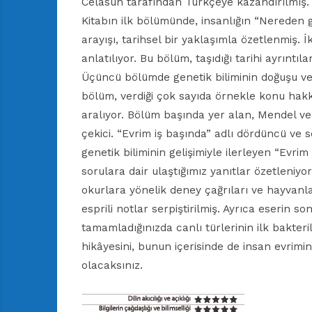
Celasun tarafından Türkçeye kazandırılmış.
Kitabın ilk bölümünde, insanlığın “Nereden g
arayışı, tarihsel bir yaklaşımla özetlenmiş.
anlatılıyor. Bu bölüm, taşıdığı tarihi ayrıntıla
Üçüncü bölümde genetik biliminin doğuşu ve g
bölüm, verdiği çok sayıda örnekle konu hakkı
aralıyor. Bölüm başında yer alan, Mendel ve 
çekici. “Evrim iş başında” adlı dördüncü ve 
genetik biliminin gelişimiyle ilerleyen “Evr
sorulara dair ulaştığımız yanıtlar özetleniyo
okurlara yönelik deney çağrıları ve hayvanları
esprili notlar serpiştirilmiş. Ayrıca eserin s
tamamladığınızda canlı türlerinin ilk bakter
hikâyesini, bunun içerisinde de insan evrimin
olacaksınız.