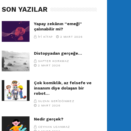
SON YAZILAR
Yapay zekânın “emeği”
çalınabilir mi?
İYI KITAP
2 MART 2026
Distopyadan gerçeğe…
SAFTER KORKMAZ
2 MART 2026
Çok komiklik, az felsefe ve
insanım diye dolaşan bir
robot…
SUZAN GERIDÖNMEZ
2 MART 2026
Nedir gerçek?
CEYHAN USANMAZ