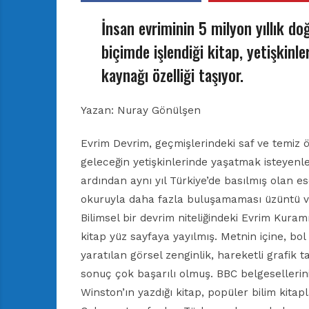
r
ı
İnsan evriminin 5 milyon yıllık doğ
D
e
biçimde işlendiği kitap, yetişkinle
r
kaynağı özelliği taşıyor.
g
i
s
Yazan: Nuray Gönülşen
i
Evrim Devrim, geçmişlerindeki saf ve temiz
geleceğin yetişkinlerinde yaşatmak isteyenler
ardından aynı yıl Türkiye’de basılmış olan es
okuruyla daha fazla buluşamaması üzüntü v
Bilimsel bir devrim niteliğindeki Evrim Kuramı
kitap yüz sayfaya yayılmış. Metnin içine, bol
yaratılan görsel zenginlik, hareketli grafik t
sonuç çok başarılı olmuş. BBC belgesellerin
Winston’ın yazdığı kitap, popüler bilim kit