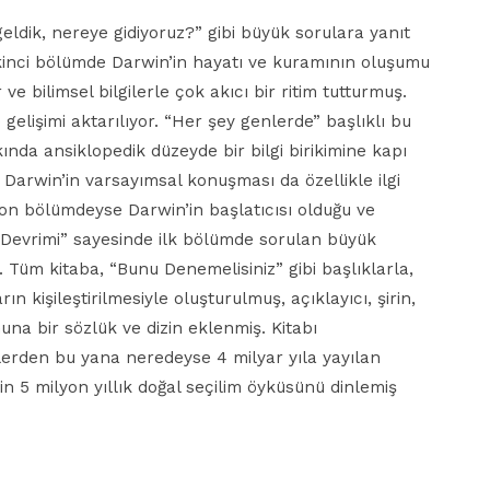
eldik, nereye gidiyoruz?” gibi büyük sorulara yanıt
 İkinci bölümde Darwin’in hayatı ve kuramının oluşumu
r ve bilimsel bilgilerle çok akıcı bir ritim tutturmuş.
elişimi aktarılıyor. “Her şey genlerde” başlıklı bu
nda ansiklopedik düzeyde bir bilgi birikimine kapı
Darwin’in varsayımsal konuşması da özellikle ilgi
son bölümdeyse Darwin’in başlatıcısı olduğu ve
im Devrimi” sayesinde ilk bölümde sorulan büyük
r. Tüm kitaba, “Bunu Denemelisiniz” gibi başlıklarla,
n kişileştirilmesiyle oluşturulmuş, açıklayıcı, şirin,
onuna bir sözlük ve dizin eklenmiş. Kitabı
ilerden bu yana neredeyse 4 milyar yıla yayılan
in 5 milyon yıllık doğal seçilim öyküsünü dinlemiş