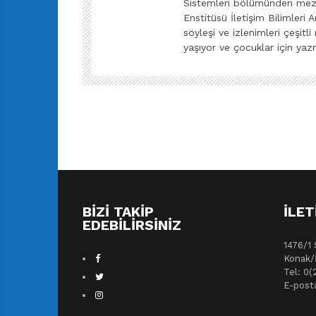
Sistemleri bölümünden mezu
Enstitüsü İletişim Bilimleri 
söyleşi ve izlenimleri çeşit
yaşıyor ve çocuklar için y
BIZI TAKIP
İLET
EDEBILIRSINIZ
1476/1 
Konak/
Tel: 0(
E-post