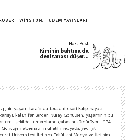
ROBERT WINSTON
,
TUDEM YAYINLARI
Next Post
Kiminin bahtına da
denizanası düşer…
zginin yaşam tarafında tesadüf eseri kalıp hayatı
karşıya kalan fanilerden Nuray Gönülşen, yaşamının bu
ı anlamlı şekilde tamamlama çabasını sürdürüyor. 1974
y Gönülşen alternatif muhalif medyada yedi yıl
caret Üniversitesi İletişim Fakültesi Medya ve İletişim