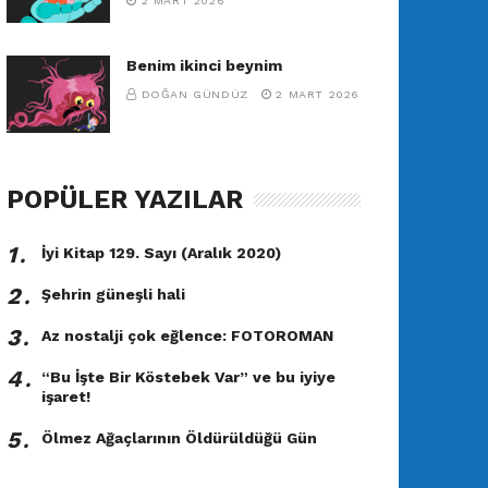
2 MART 2026
Benim ikinci beynim
DOĞAN GÜNDÜZ
2 MART 2026
POPÜLER YAZILAR
1․
İyi Kitap 129. Sayı (Aralık 2020)
2․
Şehrin güneşli hali
3․
Az nostalji çok eğlence: FOTOROMAN
4․
“Bu İşte Bir Köstebek Var” ve bu iyiye
işaret!
5․
Ölmez Ağaçlarının Öldürüldüğü Gün