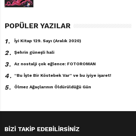
POPÜLER YAZILAR
1․
İyi Kitap 129. Sayı (Aralık 2020)
2․
Şehrin güneşli hali
3․
Az nostalji çok eğlence: FOTOROMAN
4․
“Bu İşte Bir Köstebek Var” ve bu iyiye işaret!
5․
Ölmez Ağaçlarının Öldürüldüğü Gün
BIZI TAKIP EDEBILIRSINIZ