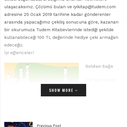
r
ı
ulaşacaksınız. Çözümü bulan ve iyikitap@tudem.com
D
adresine 25 Ocak 2019 tarihine kadar gönderenler
e
arasında yapacağımız çekiliş sonucuna göre, kazanan
r
bir okurumuza Tudem Kitabevlerinde istediği şekilde
g
i
kullanabileceği 100 TL değerinde hediye çeki armağan
s
edeceğiz.
i
İyi eğlenceler!
Soldan Sağa
1 Birkaç neslin
okuyarak
SHOW MORE
büyüdüğü, Gilbert
Delahaye’nin
yaratıcısı olduğu
serinin ana
karakteri.
Previous Post