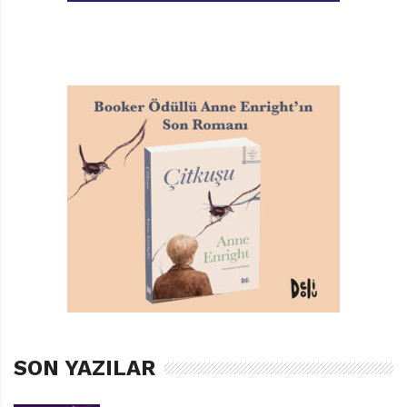
14 Masalımı Gören Oldu mu? kitabının ana kahramanı,
yavru bir …….
Geçtiğimiz sayının çözümü ve kazananı:
İyi Kitap’ın geçen sayısında yayımladığımız bulmacayı
tamamlayan okurlarımız, “HOŞGELDİN 2019” çözümüne
ulaştılar. Doğru yanıtı bulan okuyucularımız arasında
yaptığımız çekilişte ise Sayın Esin Güngör, Tudem
Kitabevlerinde kullanmak üzere 100 TL değerinde
hediye çeki kazandı.
SON YAZILAR