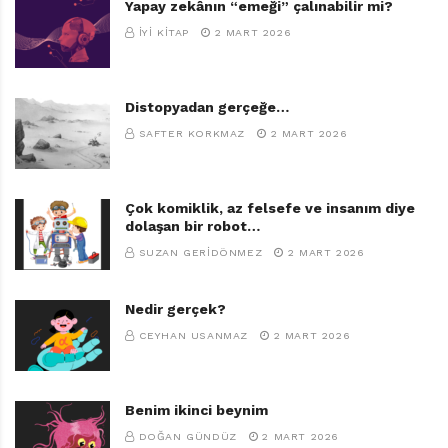
Yapay zekânın “emeği” çalınabilir mi?
İYI KITAP
2 MART 2026
Distopyadan gerçeğe…
SAFTER KORKMAZ
2 MART 2026
Çok komiklik, az felsefe ve insanım diye
dolaşan bir robot…
SUZAN GERIDÖNMEZ
2 MART 2026
Nedir gerçek?
CEYHAN USANMAZ
2 MART 2026
Benim ikinci beynim
DOĞAN GÜNDÜZ
2 MART 2026