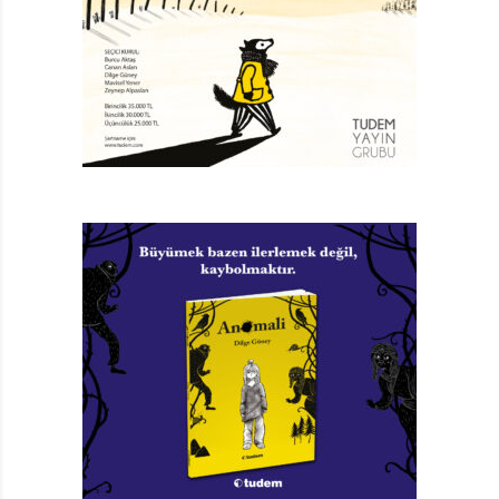
Yukarıdan Aşağıya
7 Anıl Basılı’nın ilk kitabı.
8 Yalvaç Ural’ın, bir kasabada yaşayan çocukların
hayatlarından gerçek kesitler sunduğu kitabı.
9 Cat ve Maya’nın, macera ve duygu dolu kız kardeşlik
öyküsü; hem de çizgi roman şeklinde.
10 ……. İle Yaramaz Kedisi
11 Yazlıkçıların şehre döndüğü bu aylarda, ada evlerine
kediler sahip çıkar. O zaman adanın adı da ……. olur.
12 Bazen ayrı bazen bitişik; bazen bağlaç bazen bir ek…
13 İsmi Sara Şahinkanat’la bütünleşmiş, resimli
kitaplara renk ve ruh katan sanatçı.