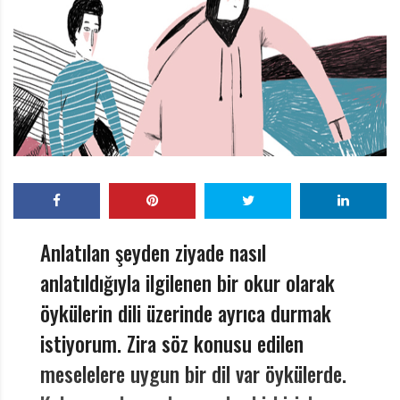
r
ı
D
e
r
g
i
s
i
Anlatılan şeyden ziyade nasıl
anlatıldığıyla ilgilenen bir okur olarak
öykülerin dili üzerinde ayrıca durmak
istiyorum. Zira söz konusu edilen
meselelere uygun bir dil var öykülerde.