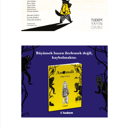
Karakeçili’ye ithaf etmesi kitabı bütünleyen ve Büke’nin
duyarlılığını gösteren bir tutum.
Öte yandan, çizimlerin metnin ruhunu yansıtabildiğini
söyleyemeyeceğim. Karakterler üzerinde biraz daha
duramaz mıydı acaba çizer? Kitabı okurken öykülere
daha uygun, daha özgün ve biraz daha az donuk
karakterler yaratılamaz mıydı acaba diye düşündüm…
Bütün çizimlerde aynı renk paletinin kullanılmasını ise
metinlerin ortaklığını düşününce, güzel bulduğumu
söyleyebilirim. Keza kırlangıç zamanının hissettirdiği iyi
niyetli ve umutlu şeyleri yansıtan kapak tasarımını da…
BURADA KAÇ KIŞIYIZ?
Anlatılan şeyden ziyade nasıl anlatıldığıyla ilgilenen bir
okur olarak öykülerin dili üzerinde ayrıca durmak
istiyorum. Zira söz konusu edilen meselelere uygun bir