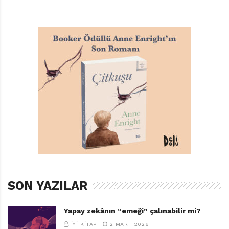
dil var öykülerde. Kahramanlar ve kavramlar birbiriyle
çelişmiyor. Her kahramanın dili, dünyasına uyuyor.
“Zeytin Çiçeklerine İnanın”da savaş nedeniyle evlerini
terk eden ve savaştan evvel beş kişi olan bir ailenin
üyesi Ali’yi dinlerken tekrarlı, basit ve tam da bu
nedenle vurucu bir dille karşılaşıyoruz mesela. Bu
üslup bana bir yandan kutsal metinleri bir yandan
destanları anımsattı. Bahsettiğim metinlerin başlıca
temalarını düşününce yazarın, “Zeytin Çiçeklerine
İnanın”da seçtiği bu şiirsel dilin, konuya ne kadar uygun
olduğunu anlayacaksınız. “İki Mektup”ta mevsimlik işçi
Sidem’in mektubunu okurken o yaşlarda
öğretmenlerinize, arkadaşlarınıza yazdığınız mektupları
SON YAZILAR
anımsarsınız belki siz de. Ve ne kadar da benzer
cümleler yazdığınıza, saflığınıza şaşarsınız. Berivan
Yapay zekânın “emeği” çalınabilir mi?
Karakeçili’nin anısına yazıldığını sandığım bu öykünün,
İYI KITAP
2 MART 2026