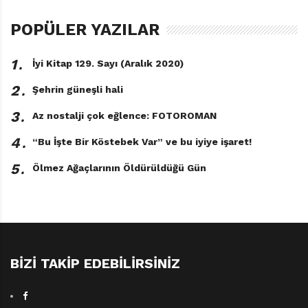
Kırlangıç Zamanı
POPÜLER YAZILAR
Ahmet Büke
Resimleyen: Mert Tugen
Can Çocuk, 68 sayfa
1․
İyi Kitap 129. Sayı (Aralık 2020)
2․
Şehrin güneşli hali
3․
Az nostalji çok eğlence: FOTOROMAN
4․
“Bu İşte Bir Köstebek Var” ve bu iyiye işaret!
5․
Ölmez Ağaçlarının Öldürüldüğü Gün
BIZI TAKIP EDEBILIRSINIZ
TAGS:
AHMET BÜKE
,
CAN ÇOCUK YAYINLARI
,