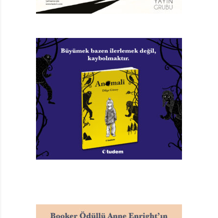
veriyor. Sanatçı, sayfa düzeninde okuyucuya, çizimlere
dışardan bakan ve hakimiyet kuran bir bakış
açısındansa sanki orada, kitabın içinde, salyangozların
hemen ötesinde duruyormuş hissi yaratan bir görme
biçimi sunuyor.
Dünyanın En Büyük Evi