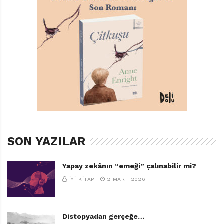
Leo Lionni
Türkçeleştiren: Kemal Atakay
Elma Yayınları, 40 sayfa
SON YAZILAR
Yapay zekânın “emeği” çalınabilir mi?
TAGS:
DÜNYANIN EN BÜYÜK EVI
,
ELMA YAYINLARI
,
İYI KITAP
2 MART 2026
LEO LIONNI
Distopyadan gerçeğe…