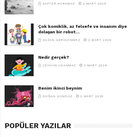
SAFTER KORKMAZ
2 MART 2026
Çok komiklik, az felsefe ve insanım diye
dolaşan bir robot…
SUZAN GERIDÖNMEZ
2 MART 2026
Nedir gerçek?
CEYHAN USANMAZ
2 MART 2026
Benim ikinci beynim
DOĞAN GÜNDÜZ
2 MART 2026
POPÜLER YAZILAR