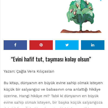
r
ı
D
e
r
g
i
s
i
“Evini hafif tut, taşıması kolay olsun”
Yazan: Çağla Vera Kılıçaslan
Bu kitap, dünyanın en büyük evine sahip olmak isteyen
küçük bir salyangoz ve babasının ona anlattığı hikâye
üzerine. Hangi hikâye mi? Tabii ki dünyanın en büyük
evine sahip olmak isteyen, bir başka küçük salyangoza