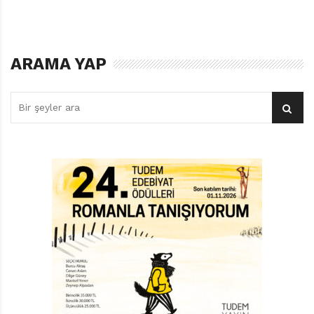
Dünyanın En Büyük Evi’ni, “Frederick” gibi kültleşmiş
bir karakter yaratmış olan Leo Lionni’nin diğer
eserlerinden farklı kılan taraf, kitaptaki çizimlerin
sanatçının önceki eserlerine göre daha az illüstratif ve
ARAMA YAP
daha fazla resimsel olması. Lionni çizimlerinde
kullandığı her bir ögeyi çarpıcı bir yalınlıkla resmediyor.
Kitaptaki görsellerin etkileyiciliği, sanatçının sadece
başarılı bir çizer olmasından değil, bir o kadar da
başarılı bir grafik tasarımcı olmasından kaynaklanıyor.
Leo Lionni okuyucuya durağan resimler sunmuyor.
Hikâyesini bir sinemacı gibi görselleştiriyor. Kitaptaki
çizimler uzak plandan başlayarak sayfalar boyunca
yakın planda devam ediyor. Yakın plan kesitler,
okuyucunun bakışını bir bütünün küçük parçalarına
odaklıyor. Resimsel elemanların sadece bir bölümünün
göründüğü kadrajlar ise okuyucunun, sayfada
görülmeyen kısmı hayal gücüyle tamamlamasına izin