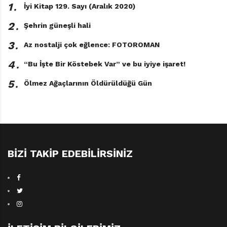
1․
İyi Kitap 129. Sayı (Aralık 2020)
2․
Şehrin güneşli hali
3․
Az nostalji çok eğlence: FOTOROMAN
4․
“Bu İşte Bir Köstebek Var” ve bu iyiye işaret!
5․
Ölmez Ağaçlarının Öldürüldüğü Gün
BIZI TAKIP EDEBILIRSINIZ