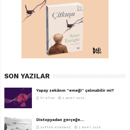
TAGS:
GÜNIŞIĞI KITAPLIĞI
,
HAYIR! BURASI ORMAN DEĞIL!
,
SUSANNA ISERN
SON YAZILAR
Yapay zekânın “emeği” çalınabilir mi?
İYI KITAP
2 MART 2026
Distopyadan gerçeğe…
SAFTER KORKMAZ
2 MART 2026