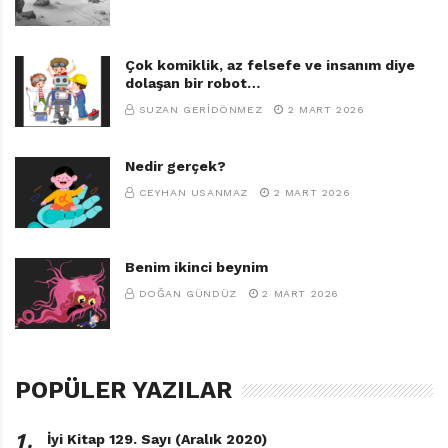
Çok komiklik, az felsefe ve insanım diye
dolaşan bir robot…
SUZAN GERIDÖNMEZ
2 MART 2026
Nedir gerçek?
CEYHAN USANMAZ
2 MART 2026
Benim ikinci beynim
DOĞAN GÜNDÜZ
2 MART 2026
POPÜLER YAZILAR
1․
İyi Kitap 129. Sayı (Aralık 2020)