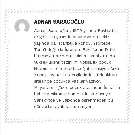
sınıflandırması ise iletişimi reddeder nitelikte. Yazar
Susanna Isern’in muhafazakar manevrası tam burada
giriyor devreye ve annenin odayı benzettiği ormana
ADNAN SARACOĞLU
bırakıyor meydanı.
Adnan Saracoğlu , 1979 yılında Bayburt'ta
doğdu. On yaşında Ankara'ya on sekiz
Bildiği gibi yapıp eyleyen Pola, yaşam alanında
yaşında da İstanbul'a kondu. Yeditepe
kendisinin bile garipsediği düzensizlikle sınanıyor: Yere
Tarih'i değil de İstanbul Eski Yunan Dili'ni
yayılmış horlayan aslan ile koridorda uçuşan cırtlak
bitirmeyi tercih etti. Dinler Tarihi ABD'da
sesli tukan, felaketin erken habercileri. Kravat seçen,
yüksek lisans tezini mi yoksa ilk çocuk
kitabını mı önce bitireceğini tartışıyor. Arka
ruj sürüp takıp takıştıran ayılar, küvete yayılan
Kapak , İyi Kitap dergilerinde , felahkitap
hipopotam, Pola’nın mayosunu sahiplenen timsah,
sitesinde çocukça yazılar yazıyor.
kitaplığı talan eden şempanzeler, mutfağı ele geçiren
Milyarlarca güzel çocuk arasından İsmail'in
bahtına çıkmasından mutluluk duyuyor.
domuz, rakun, goril, kuşlar ve yılan… Pola’ya sivil
Sanskritçe ve Japonca öğrenmeden bu
itaatsizlikte rakip çıkıyor. Düzensizliğe uyum sağlamakta
dünyadan ayrılmak istemiyor.
zorlanınca, kendisini dışarı dar atıyor. Dışarıda
gördükleriyse ebeveynce konuşması için bardağı
taşıran son damla oluyor. “Burası orman değil!” Panik
hâlinde koşturarak hem düzeni tesis ediyor hem de