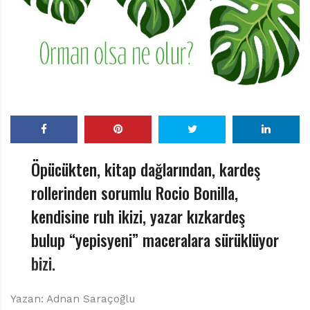
r
ı
D
e
r
g
i
s
i
Öpücükten, kitap dağlarından, kardeş
rollerinden sorumlu Rocio Bonilla,
kendisine ruh ikizi, yazar kızkardeş
bulup “yepisyeni” maceralara sürüklüyor
bizi.
Yazan: Adnan Saraçoğlu