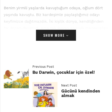
Benim yirmili yaşlarda kavuştuğum odaya, oğlum dört
yaşında kavuştu. Biz kardeşimle paylaştığımız odayı
keyfimizce dağıtmazdık. İki kişilik dünya, kendiliğinden
bir düzen dayatırdı. Ama tek kişinin anarşik manevraları
SHOW MORE
konuyu, çocuk edebiyatına taşınacak denli ilginç kılıyor.
Üstünü katla, oyuncaklarını topla, kirlilerini atma
komutları çocuğa ulaşıyor mu? Katalanca bilmediği
sürece, Swahilice şakımadığı sürece hayır! Çocuğun
kurduğu düzen ile ebeveynin gördüğü düzensizlik aynı
Previous Post
şey.
Bu Darwin, çocuklar için özel!
Pola da normal bir çocuk olduğu için, kişiliğinin
sınırlarını bir dizi hayır ile geniş geniş çiziyor. Üstünü
Next Post
değiştirmek,
Gücünü kendinden
almak
alçak sesle konuşmak, odasını toplamak, duşa girmek,
tabağını lavaboya bırakmak, hayır demek kadar havalı
değil çünkü. Annesinin yetişkin dilindeki küçümseyici