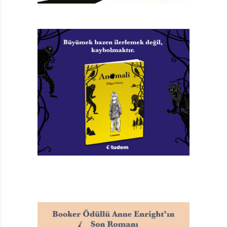
Hayır! Burası Orman Değil!
Susanna Isern
Resimleyen: Rocio Bonilla
Türkçeleştiren: Halil Türkden
Günışığı Kitaplığı, 36 sayfa