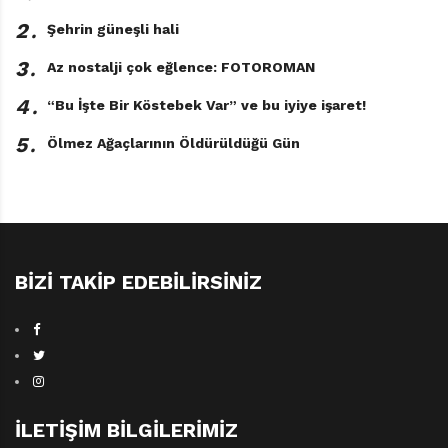
2․
Şehrin güneşli hali
3․
Az nostalji çok eğlence: FOTOROMAN
4․
“Bu İşte Bir Köstebek Var” ve bu iyiye işaret!
5․
Ölmez Ağaçlarının Öldürüldüğü Gün
BIZI TAKIP EDEBILIRSINIZ
İLETIŞIM BILGILERIMIZ