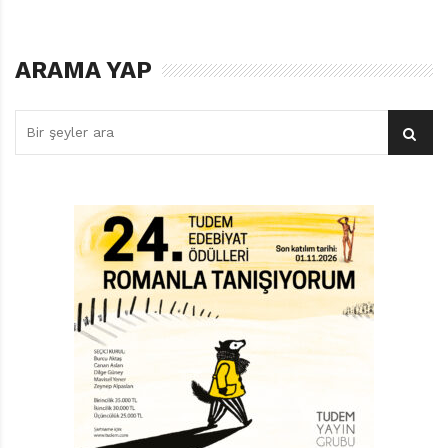
önceki tezine antitez oluşturuyor.
Çizimlerin haylazlığı, çocuk sırtına yastık koyar
ARAMA YAP
kıvamıyla metnin ebeveynlere göz kırpıp, ara bulan
uslu içeriği kâh paslaşıyor kâh çatışıyor. Benzer temayı
yaklaşık altmış yıl önce çok daha devrimci bir dille
yansıtan Sendak ustamızı hatırlayınca sormadan
edemiyorum: “Çocuk bildiğini okusa ve burası orman
olsa ne olur?”