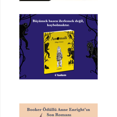
Kalbim Corinna Luyken
Türkçeleştiren: İdil Ademir Eksik
Parça Yayınları, 36 sayfa