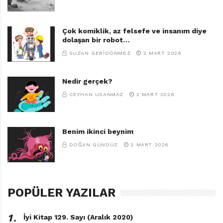
Çok komiklik, az felsefe ve insanım diye
dolaşan bir robot…
SUZAN GERIDÖNMEZ
2 MART 2026
Nedir gerçek?
CEYHAN USANMAZ
2 MART 2026
Benim ikinci beynim
DOĞAN GÜNDÜZ
2 MART 2026
POPÜLER YAZILAR
1․
İyi Kitap 129. Sayı (Aralık 2020)