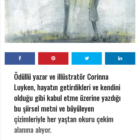
r
ı
D
e
r
g
i
s
i
Ödüllü yazar ve illüstratör Corinna
Luyken, hayatın getirdikleri ve kendini
olduğu gibi kabul etme üzerine yazdığı
bu şiirsel metni ve büyüleyen
çizimleriyle her yaştan okuru çekim
alanına alıyor.