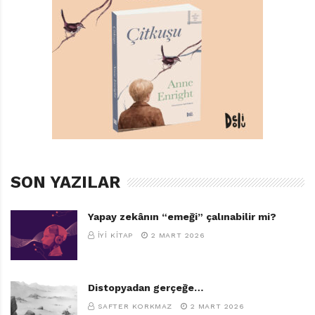
TAGS:
CORINNA LUYKEN
,
EKSIK PARÇA YAYINLARI
,
KALBIM
SON YAZILAR
Yapay zekânın “emeği” çalınabilir mi?
İYI KITAP
2 MART 2026
Distopyadan gerçeğe…
SAFTER KORKMAZ
2 MART 2026