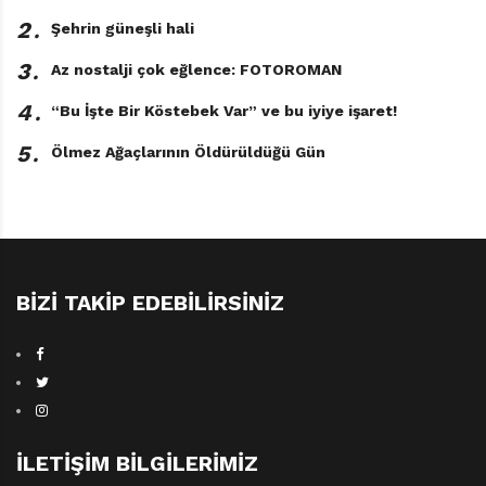
2․
Şehrin güneşli hali
3․
Az nostalji çok eğlence: FOTOROMAN
4․
“Bu İşte Bir Köstebek Var” ve bu iyiye işaret!
5․
Ölmez Ağaçlarının Öldürüldüğü Gün
BIZI TAKIP EDEBILIRSINIZ
İLETIŞIM BILGILERIMIZ