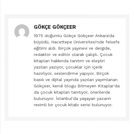
“yine” yapıyor diyorum, çünkü Hatalar Kitabı’nda da
yapmak istediği aslında buydu. Hata zannedilenlerin
aslında nasıl büyük güzelliklere dönüşebileceğini
GÖKÇE GÖKÇEER
anlatmaya ve okura bambaşka bir pencereden
1975 doğumlu Gökçe Gökçeer Ankara'da
bakmayı hatırlatmaya soyunmuştu. Bu konuda kendisini
büyüdü, Hacettepe Üniversitesi'nde felsefe
epey başarılı bulduğumu söyleyebilirim.
eğitimi aldı. Birçok yayınevi ve dergide,
redaktör ve editör olarak çalıştı. Çocuk
Luyken’in sarı ve siyahın egemenliğinde kurguladığı
kitapları hakkında tanıtım ve eleştiri
yazıları yazıyor, çocuklar için içerik
müthiş çizimleri dakikalarca incelenmeye müsait. Metni
hazırlıyor, seslendirme yapıyor. Birçok
zenginleştiren, hatta metinden ayrı ama ondan
basılı ve dijital yayında yazıları yayımlanan
kesinlikle kopuk olmayan, büyülü bir dünya yaratmış
Gökçeer, kendi blogu Bitmeyen Kitaplar'da
yazar/çizer. Tercih ettiği renklerle, melankolik ama
da çocuk kitapları tanıtıyor, önerilerde
bulunuyor. İstanbul'da yaşayan yazarın
umut dolu bir atmosfer yaratıyor. Sarı, bize en hüzünlü
resimli bir çocuk kitabı serisi bulunuyor.
sayfalarda bile ışığıyla umut veriyor. Hele o kapalı
pencerenin ardında alttan alta, ısrarla sızan ya da
kaydırağın ucunda bizi hiç bırakıp gitmek istemediğini
açık seçik anlatan, sabırla bekleyen o sarı… Baktıkça