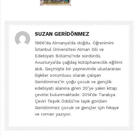
Yaşam İçin Resimli Rehber olma iddiası taşıyor.
Yazar ve çizer Miki Mottes, kaleme aldığı önsözde, bitki
temelli yaşam tarzını bir “büyük hareket” olarak
tanımlarken, hareketin en yakıcı ihtiyacının “gerçekçi
SUZAN GERIDÖNMEZ
ve anlaşılması kolay kaynak” olduğunu ileri sürüyor.
1966’da Almanya’da doğdu. Öğrenimini
İstanbul Üniversitesi Alman Dili ve
Sonuçtan bakıldığında, eserin bu ihtiyaca karşılık
Edebiyatı Bölümü’nde sürdürdü.
Avusturya’da çağdaş kütüphanecilik eğitimi
geldiğini pekâlâ teslim etmek mümkün. Gerek
aldı. Geçmişte bir yayınevinde uluslararası
hâlihazırda vegan ya da vejetaryen olanların beslenme
ilişkiler sorumlusu olarak çalışan
düzenlerini oluştururken karşılaştığı zorluklar, gerekse
Geridönmez’in çoğu çocuk ve gençlik
(daha) bitkisel temelli beslenmek isteyen ama bunu
edebiyatı alanına giren 20’ye yakın kitap
çevirisi bulunmaktadır. 2014’de Tarabya
nasıl organize edeceği konusunda bocalayanlar
Çeviri Teşvik Ödülü’ne layık görülen
aradıkları her türlü bilgiye bu rehberde ulaşabilir.
Geridönmez çocuk ve gençler için hikaye
Bitkisel temelli beslenmenin dengeli ve sağlıklı olması
ve roman yazıyor.
için nelere
dikkat edilmesi gerektiği; bitkisel ürünlerin besin