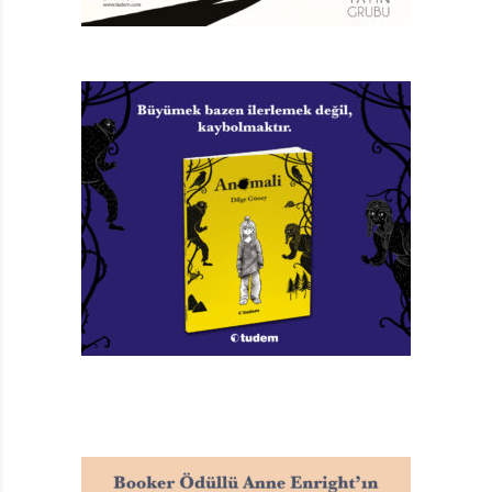
edilebileceği, nasıl saklanabileceği, etiketlerdeki küçük
yazıların ne anlama geldiğini açıklıyor hem de bu
besinlerin sağlıklı menülere dönüşmesi için hangi
işlemlerden geçirilebileceğini farklı seçenekler sunarak
işliyor.
Hatta cep yakmayan yemek tarifleri bile var. Ama
ülkemiz ekonomik koşulları göz önüne alındığında orası
biraz tartışmalı. Gerçi kitap, yukarıda çizilen çerçeveyle
yetinseydi yine de şahane bir Mutfak Rehberi olarak
genç ve yetişkin okura görül rahatlıyla önerilebilirdi.
Sağlıklı ve dengeli beslenme alanında toparladığı
bilgiler sahiden de sadece vegan değil, her türlü
mutfakta önemli bir boşluğu doldurur nitelikte.
Ama Kolay Mutlu Mutfak’ı sadece bir mutfak rehberi
olarak değerlendiremeyiz. “Norm” sayılan ve “genel”