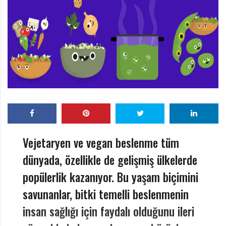
r
ı
D
e
r
g
i
s
i
Vejetaryen ve vegan beslenme tüm
dünyada, özellikle de gelişmiş ülkelerde
popülerlik kazanıyor. Bu yaşam biçimini
savunanlar, bitki temelli beslenmenin
insan sağlığı için faydalı olduğunu ileri