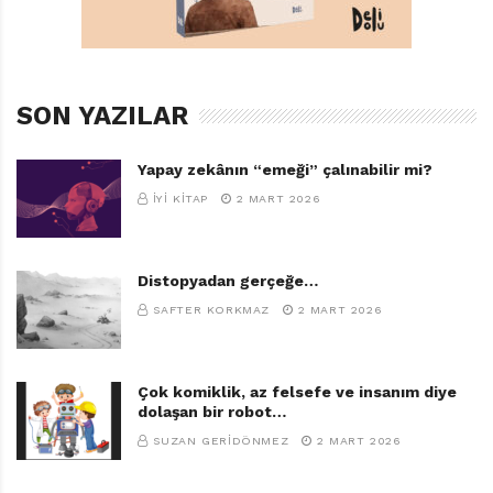
Y
MAVISEL YENER
,
TUDEM YAYINLARI
İ
K
İ
T
SON YAZILAR
A
P
(
Yapay zekânın “emeği” çalınabilir mi?
O
İYI KITAP
2 MART 2026
C
A
K
2
Distopyadan gerçeğe…
0
SAFTER KORKMAZ
2 MART 2026
2
1
)
Çok komiklik, az felsefe ve insanım diye
–
dolaşan bir robot…
M
a
SUZAN GERIDÖNMEZ
2 MART 2026
v
i