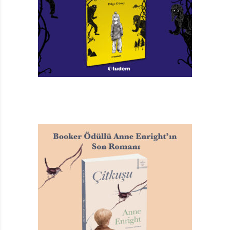
E
R
E
/
N
İ
H
Atatürk’le Birlikte Düşünelim!
A
N
Mavisel Yener
B
Tasarım: Burak Tuna
O
Yayına Hazırlayan: Hülya Dayan
R
Tudem Yayınları, 184 sayfa
A
S
A
P
M
A
Z
/
İ
TAGS:
ATATÜRK’LE BIRLIKTE DÜŞÜNELIM!
,