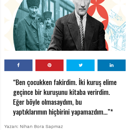
r
ı
D
e
r
g
i
s
i
“Ben çocukken fakirdim. İki kuruş elime
geçince bir kuruşunu kitaba verirdim.
Eğer böyle olmasaydım, bu
yaptıklarımın hiçbirini yapamazdım…”*
Yazan: Nihan Bora Sapmaz