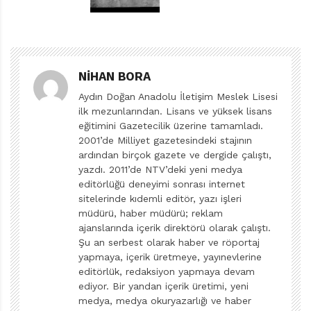
kişilikle baş başa bırakmıyor bizi. Mustafa Kemal’in
yaşamına ve düşünce dünyasına dair pek çok detayla
bütünsel bir portre çiziyor. Tam da bu noktada, ciddi bir
araştırma, okuma ve yeniden yorumlama mesaisi
NIHAN BORA
gerektiren böylesi bir eserin oluşumunda, ödüllü yazar
Aydın Doğan Anadolu İletişim Meslek Lisesi
Mavisel Yener’in üretken emeğinin hakkını teslim etmek
ilk mezunlarından. Lisans ve yüksek lisans
gerekiyor.
eğitimini Gazetecilik üzerine tamamladı.
2001’de Milliyet gazetesindeki stajının
İÇERIK TASARIMLA BULUŞUNCA
ardından birçok gazete ve dergide çalıştı,
yazdı. 2011’de NTV’deki yeni medya
Özellikle okul eksenli tarih okumaları, çoğu çocuk ve
editörlüğü deneyimi sonrası internet
genç okur için sıkıcı zorunluluklardır. Tekdüze
sitelerinde kıdemli editör, yazı işleri
anlatımlarıyla sürükleyicilikten uzak, kronoloji her
müdürü, haber müdürü; reklam
ajanslarında içerik direktörü olarak çalıştı.
şeymiş gibi şablonlarla ilerleyen ve kim bilir kimin, ne
Şu an serbest olarak haber ve röportaj
zaman hazırladığı bir müfredat içeriğini yineleyip duran
yapmaya, içerik üretmeye, yayınevlerine
ders kitapları, bu sıkıcılığın kaynaklarındandır. Üstelik
editörlük, redaksiyon yapmaya devam
sadece ders kitapları da değil, çocuk ve gençler için
ediyor. Bir yandan içerik üretimi, yeni
medya, medya okuryazarlığı ve haber
başvuru kaynağı olsun diye üretilen çoğu popüler tarih