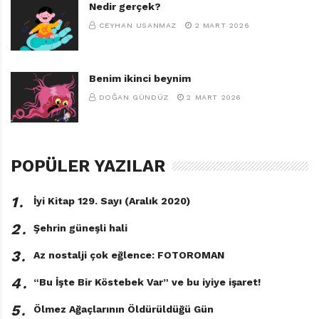
Nedir gerçek?
s
CEYHAN USANMAZ
2 MART 2026
e
l
Y
e
Benim ikinci beynim
n
DOĞAN GÜNDÜZ
2 MART 2026
e
r
POPÜLER YAZILAR
1․
İyi Kitap 129. Sayı (Aralık 2020)
2․
Şehrin güneşli hali
3․
Az nostalji çok eğlence: FOTOROMAN
4․
“Bu İşte Bir Köstebek Var” ve bu iyiye işaret!
5․
Ölmez Ağaçlarının Öldürüldüğü Gün