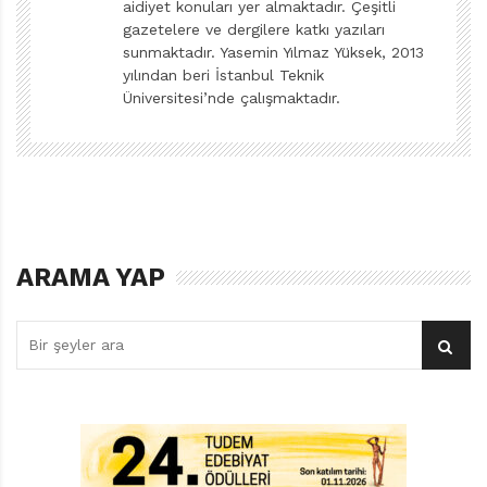
aidiyet konuları yer almaktadır. Çeşitli
tekrarlardan yararlanması kitabın dilini oldukça ritmik
gazetelere ve dergilere katkı yazıları
kılmış. Roberts’ın kitabıyla tanışacak çocukların
sunmaktadır. Yasemin Yılmaz Yüksek, 2013
plastiklerin çevre, özellikle de hayvanlar üzerindeki
yılından beri İstanbul Teknik
Üniversitesi’nde çalışmaktadır.
olumsuz etkilerini düşünecekleri bir gerçek. Torbi’yi Kim
Yuttu, okullarda, evlerde ve atölyelerde plastik
kirliliğinin nedenlerini ve plastik kullanımını azaltmanın
yollarını çocuklarla konuşabilmek için eğlenceli bir
okuma deneyimi sunuyor. Deniz kirliliği hâlâ büyük bir
çevresel sorun. Torbi’yi denizden, kaplumbağayı da
ARAMA YAP
boğulmaktan kurtaran çocuksa gelecek adına içimize
umut bırakıyor.