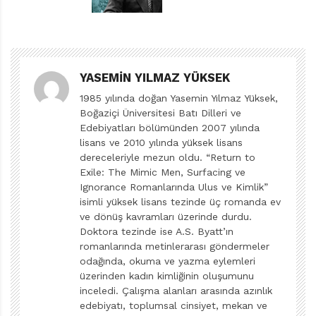
didaktik değil. Yarattığı sevimli karakter bir plastik
poşet: Torbi (Kitabı Türkçeye kazandıran Sima Özkan,
görselleri âdeta tamamlayan sempatik bir isim seçmiş).
Maalesef denize
YASEMIN YILMAZ YÜKSEK
atılmış, dalgalarla sürüklenip durmuş, ısırılmış,
1985 yılında doğan Yasemin Yılmaz Yüksek,
koparılmış. Ne bilsin denizdeki canlılar poşeti. Her
Boğaziçi Üniversitesi Batı Dilleri ve
gören denizanası sanmış onu. Balina yemek istemiş,
Edebiyatları bölümünden 2007 yılında
başarılı olamamış, sarı gagalı martılar üzerinden
lisans ve 2010 yılında yüksek lisans
uçmuş, onu korkutmuş. Zavallı deniz kaplumbağası,
dereceleriyle mezun oldu. “Return to
Exile: The Mimic Men, Surfacing ve
Torbi’yi yutmuş ve nefes alamaz olmuş. Ve sonra bir
Ignorance Romanlarında Ulus ve Kimlik”
çocuk gelmiş, hepimizin içine su serpen bir şey yapmış.
isimli yüksek lisans tezinde üç romanda ev
Torbi küçük çocuğun elinde artık bir plastik poşetten
ve dönüş kavramları üzerinde durdu.
Doktora tezinde ise A.S. Byatt’ın
çok daha fazlasıymış.
romanlarında metinlerarası göndermeler
odağında, okuma ve yazma eylemleri
Sarah Roberts, bu ilk resimli çocuk kitabını bir sosyal
üzerinden kadın kimliğinin oluşumunu
sorumluluk projesi olarak kaleme almış. Torbi’nin ve
inceledi. Çalışma alanları arasında azınlık
deniz canlılarının başına gelenleri anlatmada
edebiyatı, toplumsal cinsiyet, mekan ve