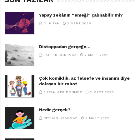
Yapay zekânın “emeği” çalınabilir mi?
İYI KITAP
2 MART 2026
Distopyadan gerçeğe…
SAFTER KORKMAZ
2 MART 2026
Çok komiklik, az felsefe ve insanım diye
dolaşan bir robot…
SUZAN GERIDÖNMEZ
2 MART 2026
Nedir gerçek?
CEYHAN USANMAZ
2 MART 2026