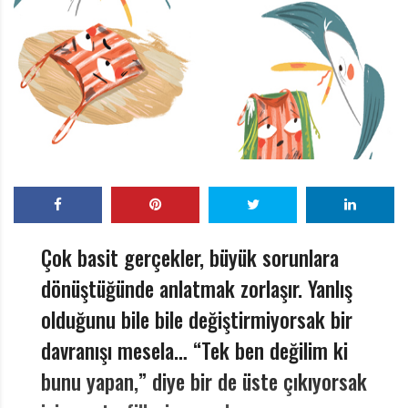
r
ı
D
e
r
g
i
s
i
Çok basit gerçekler, büyük sorunlara
dönüştüğünde anlatmak zorlaşır. Yanlış
olduğunu bile bile değiştirmiyorsak bir
davranışı mesela… “Tek ben değilim ki
bunu yapan,” diye bir de üste çıkıyorsak