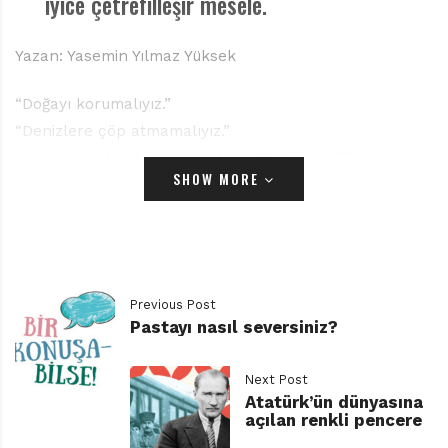
iyice çetrefilleşir mesele.
Yazan: Yasemin Yılmaz Yüksek
“Doğayı korumalıyız.”
“Denizlere çöp atmamalıyız.”
Ne kadar yalın, basit gerçekler. Hepimizin dilinde
SHOW MORE
çocuklara nasihat olarak bu cümleler var. Hafta
sonları koşmak için gittikleri ormanda çöp yığınlarıyla
karşılaşan, deniz kenarında yürürken suda yüzen
ambalajları, kutuları gören çocuk nasıl içselleştirir
bu cümleleri? Bu zorluğun farkında olan bir doğabilimci
Previous Post
Sarah Roberts. Yetişkinler olarak bizler kendimize,
Pastayı nasıl seversiniz?
çevremizdekilere anlatabiliyor muyuz bilemem ama
Sarah Roberts Torbi’yi Kim Yuttu kitabında masmavi
Next Post
suları kirletmememiz gerektiğini eğlenceli bir biçimde
Atatürk’ün dünyasına
açılan renkli pencere
anlatmış çocuklara. Dili elbette çoğu yetişkininki gibi