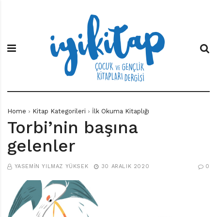
S
İ
Ç
k
y
o
i
i
c
p
K
u
t
i
k
o
t
v
c
a
e
o
p
G
n
e
t
n
e
ç
Home
Kitap Kategorileri
İlk Okuma Kitaplığı
n
l
Torbi’nin başına
t
i
k
gelenler
K
i
t
YASEMIN YILMAZ YÜKSEK
30 ARALIK 2020
0
a
p
l
a