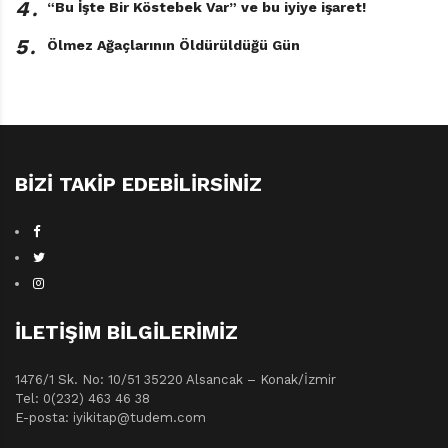
4․
“Bu İşte Bir Köstebek Var” ve bu iyiye işaret!
5․
Ölmez Ağaçlarının Öldürüldüğü Gün
BIZI TAKIP EDEBILIRSINIZ
İLETIŞIM BILGILERIMIZ
1476/1 Sk. No: 10/51 35220 Alsancak – Konak/İzmir
Tel: 0(232) 463 46 38
E-posta: iyikitap@tudem.com