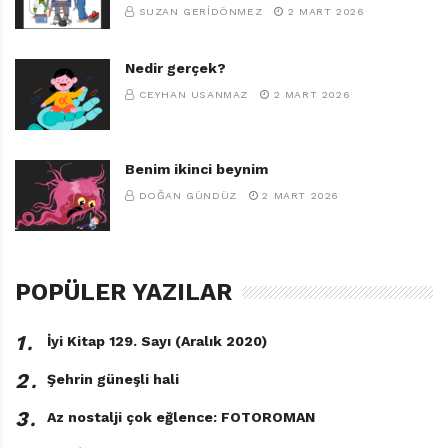
SUZAN GERIDÖNMEZ
2 MART 2026
Nedir gerçek?
CEYHAN USANMAZ
2 MART 2026
Benim ikinci beynim
DOĞAN GÜNDÜZ
2 MART 2026
POPÜLER YAZILAR
1․
İyi Kitap 129. Sayı (Aralık 2020)
2․
Şehrin güneşli hali
3․
Az nostalji çok eğlence: FOTOROMAN