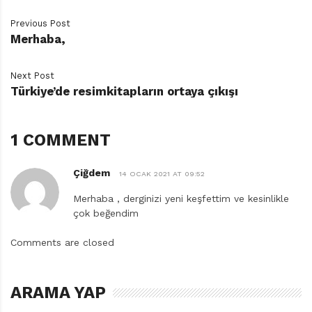
Previous Post
Merhaba,
İndirmek için
tıklayın…
Next Post
Türkiye’de resimkitapların ortaya çıkışı
1 COMMENT
Çiğdem
14 OCAK 2021 AT 09:52
Merhaba , derginizi yeni keşfettim ve kesinlikle
çok beğendim
Ç
i
Comments are closed
ğ
d
e
ARAMA YAP
m