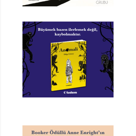
Bir Şey Söyle!
Peter H. Reynolds
Türkçeleştiren: Berrak Kayaoğlu
Yayıma Hazırlayan: Hülya Şat
Altın Kitaplar, 40 sayfa