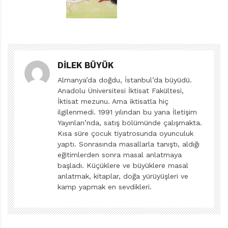
karşımıza. Kısacık, sade ifadeler ve ona eşlik eden
çizimlerle içimizdeki gücü yeniden kanatlandırıyor.
Nokta ve Mış Gibi kitaplarında yaptığını bu kez biraz
daha genişleterek çıkıyor okurun karşısına.
DILEK BÜYÜK
Farklı, çekingen, kararsız olsak da söyleyecek bir
Almanya’da doğdu, İstanbul’da büyüdü.
şeyimiz olduğunu ve yüksek sesle, fısıldayarak, hatta
Anadolu Üniversitesi İktisat Fakültesi,
İktisat mezunu. Ama iktisatla hiç
yazarak, çizerek ve daha bir sürü farklı yolla kendimizi
ilgilenmedi. 1991 yılından bu yana İletişim
ifade edebileceğimizi anlatıyor. Olumlu ve olumsuz
Yayınları’nda, satış bölümünde çalışmakta.
duygularımızı paylaşmanın iyiliğinden, haksızlık
Kısa süre çocuk tiyatrosunda oyunculuk
yaptı. Sonrasında masallarla tanıştı, aldığı
karşısında ses vererek mağdurun yanında olmaktan
eğitimlerden sonra masal anlatmaya
bahsediyor, söylediklerimizle büyük ya da küçük ama
başladı. Küçüklere ve büyüklere masal
mutlaka değişiklik yaratabilecek güçte olduğumuzun
anlatmak, kitaplar, doğa yürüyüşleri ve
altını çiziyor. Ve bunu öyle sade ama güçlü bir akışla
kamp yapmak en sevdikleri.
başarıyor ki, Reynolds’ın şefi olduğu bir dünya korosuna
katılmış hissiyle okuyoruz metni ve zihnimizde
“söyleyebileceklerimizin” hızla akmaya başladığını fark