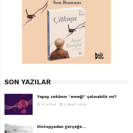
TAGS:
ALTIN KITAPLAR
,
BIR ŞEY SÖYLE!
,
PETER H. REYNOLDS
SON YAZILAR
Yapay zekânın “emeği” çalınabilir mi?
İYI KITAP
2 MART 2026
Distopyadan gerçeğe…