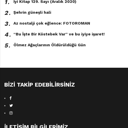
1․
İyi Kitap 129. Sayı (Aralık 2020)
2․
Şehrin güneşli hali
3․
Az nostalji çok eğlence: FOTOROMAN
4․
“Bu İşte Bir Köstebek Var” ve bu iyiye işaret!
5․
Ölmez Ağaçlarının Öldürüldüğü Gün
BIZI TAKIP EDEBILIRSINIZ
İLETIŞIM BILGILERIMIZ