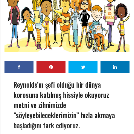
r
ı
D
e
r
g
i
s
i
Reynolds’ın şefi olduğu bir dünya
korosuna katılmış hissiyle okuyoruz
metni ve zihnimizde
“söyleyebileceklerimizin” hızla akmaya
başladığını fark ediyoruz.