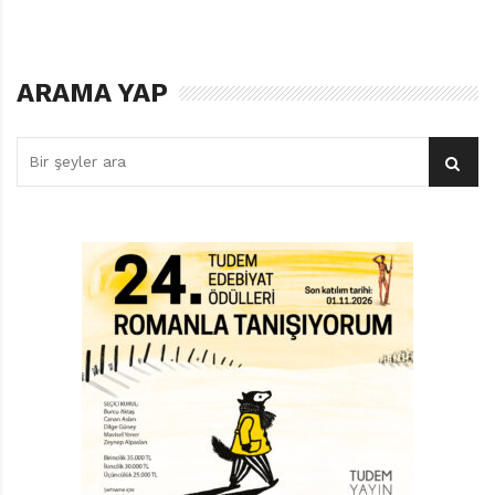
ediyoruz.
Reynolds söylenmesi gerekenlerin çoğaldığı bir
ARAMA YAP
dünyada, bir şey söylememiz gerektiğini küçüklere
öğretirken büyüklere de hatırlatıyor. Kitabı okuduğumda
Özdemir Asaf’ın “Söyle” şiirinin bir yerinde şöyle
sorduğunu hatırladım:
…
Sen bilir misin, bilir misin sen
Korkmasını, korkuyu, korktuğunu,
Söyleyebilir misin korkmadan.
Kavgadan, aşktan, umuddan
Dönüp susabilir misin sen..
…
Zihnimde Ö. Asaf’ın mısralarını yanıtlıyor şimdi P. H.
Reynolds: “Susma! Ve hazır olduğunda bir şey söyle!”