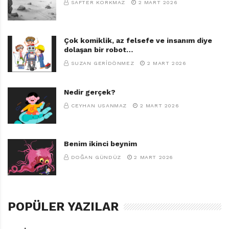
SAFTER KORKMAZ
2 MART 2026
Çok komiklik, az felsefe ve insanım diye
dolaşan bir robot…
SUZAN GERIDÖNMEZ
2 MART 2026
Nedir gerçek?
CEYHAN USANMAZ
2 MART 2026
Benim ikinci beynim
DOĞAN GÜNDÜZ
2 MART 2026
POPÜLER YAZILAR