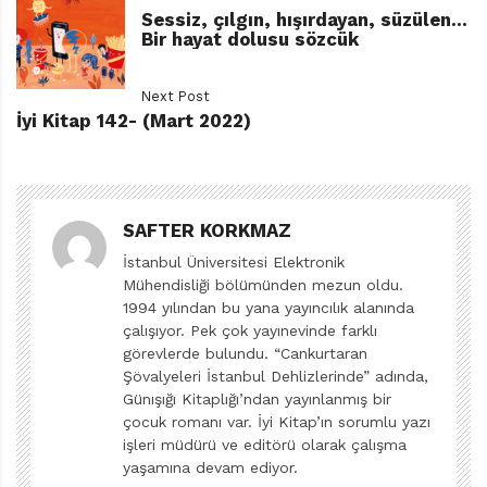
Geçmişte de altını çizdiğimiz gibi,
“Cinsiyetçi tutumlar
Sessiz, çılgın, hışırdayan, süzülen…
Bir hayat dolusu sözcük
başta olmak üzere her türden ayrımcılığı reddeden,
eşitlikçi, şiddet karşıtı, farklılıkları zenginlik olarak
Next Post
gören, özgürlükten, demokrasiden ve bilimden yana
İyi Kitap 142- (Mart 2022)
tavrımız çocuk yayıncılığında pusulamız oldu, olmaya
1
da devam edecek,”
Tüm
İyi Kitap
ailesinin 13. yaşı kutlu olsun!
SAFTER KORKMAZ
İstanbul Üniversitesi Elektronik
Safter Korkmaz
Mühendisliği bölümünden mezun oldu.
1994 yılından bu yana yayıncılık alanında
1
İyi Kitap
sayı 132.
çalışıyor. Pek çok yayınevinde farklı
https://www.iyikitap.net/2021/03/01/merhaba-50/
görevlerde bulundu. “Cankurtaran
(Erişim tarihi 24/02/2022)
Şövalyeleri İstanbul Dehlizlerinde” adında,
Günışığı Kitaplığı’ndan yayınlanmış bir
çocuk romanı var. İyi Kitap’ın sorumlu yazı
işleri müdürü ve editörü olarak çalışma
yaşamına devam ediyor.