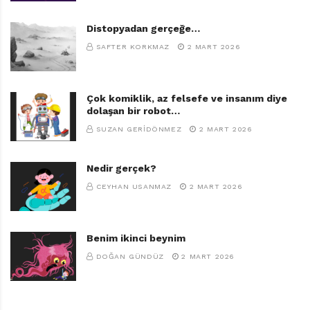
Distopyadan gerçeğe…
SAFTER KORKMAZ
2 MART 2026
Çok komiklik, az felsefe ve insanım diye
dolaşan bir robot…
SUZAN GERIDÖNMEZ
2 MART 2026
Nedir gerçek?
CEYHAN USANMAZ
2 MART 2026
Benim ikinci beynim
DOĞAN GÜNDÜZ
2 MART 2026