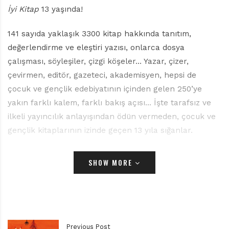
r
İyi Kitap
13 yaşında!
ı
D
e
141 sayıda yaklaşık 3300 kitap hakkında tanıtım,
r
değerlendirme ve eleştiri yazısı, onlarca dosya
g
çalışması, söyleşiler, çizgi köşeler… Yazar, çizer,
i
çevirmen, editör, gazeteci, akademisyen, hepsi de
s
i
çocuk ve gençlik edebiyatının içinden gelen 250’ye
yakın farklı kalem, farklı bakış açısı… İşte tarafsız ve
ilkeli yayıncılık anlayışından ödün vermeden, çocuk ve
gençlik kitaplarının izinde geçen 13 yıla sığanlar.
İyi Kitap
, sadece alanının ilk ve tek edebiyat dergisi
SHOW MORE
değil, geride bıraktığı 13 yılın yaşayan “hafıza”sıdır.
Çocuk ve gençlik edebiyatının nabzını tutan bu önemli
birikim, okurunun ilgisi ve desteğiyle var oldu, olmaya
devam edecek.
Previous Post