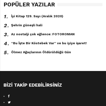
POPÜLER YAZILAR
1․
İyi Kitap 129. Sayı (Aralık 2020)
2․
Şehrin güneşli hali
3․
Az nostalji çok eğlence: FOTOROMAN
4․
“Bu İşte Bir Köstebek Var” ve bu iyiye işaret!
5․
Ölmez Ağaçlarının Öldürüldüğü Gün
BIZI TAKIP EDEBILIRSINIZ