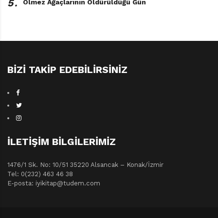
5․
Ölmez Ağaçlarının Öldürüldüğü Gün
BIZI TAKIP EDEBILIRSINIZ
İLETIŞIM BILGILERIMIZ
1476/1 Sk. No: 10/51 35220 Alsancak – Konak/İzmir
Tel: 0(232) 463 46 38
E-posta: iyikitap@tudem.com