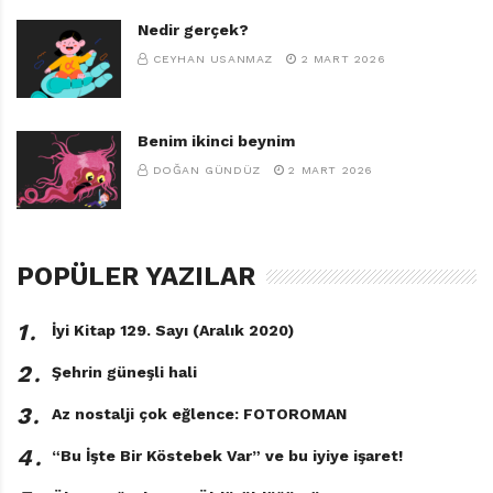
Nedir gerçek?
CEYHAN USANMAZ
2 MART 2026
Benim ikinci beynim
DOĞAN GÜNDÜZ
2 MART 2026
POPÜLER YAZILAR
1․
İyi Kitap 129. Sayı (Aralık 2020)
2․
Şehrin güneşli hali
3․
Az nostalji çok eğlence: FOTOROMAN
4․
“Bu İşte Bir Köstebek Var” ve bu iyiye işaret!