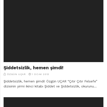
Şiddetsizlik, hemen şimdi!
ÖZGÜN UÇAR
1 OCAK 2013
Şiddetsizlik, hemen şimdi! Özgün UÇAR “Çıtır Çıtır Felsefe”
dizisinin yirmi ikinci kitabı Şiddet ve Şiddetsizlik, okurunu…