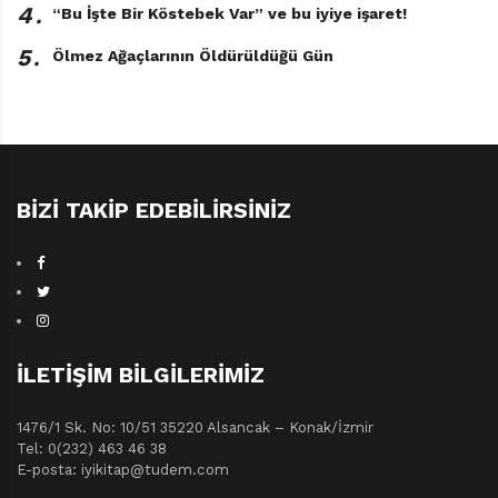
4․
“Bu İşte Bir Köstebek Var” ve bu iyiye işaret!
5․
Ölmez Ağaçlarının Öldürüldüğü Gün
BIZI TAKIP EDEBILIRSINIZ
İLETIŞIM BILGILERIMIZ
1476/1 Sk. No: 10/51 35220 Alsancak – Konak/İzmir
Tel: 0(232) 463 46 38
E-posta: iyikitap@tudem.com