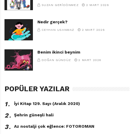
SUZAN GERIDÖNMEZ
2 MART 2026
Nedir gerçek?
CEYHAN USANMAZ
2 MART 2026
Benim ikinci beynim
DOĞAN GÜNDÜZ
2 MART 2026
POPÜLER YAZILAR
1․
İyi Kitap 129. Sayı (Aralık 2020)
2․
Şehrin güneşli hali
3․
Az nostalji çok eğlence: FOTOROMAN