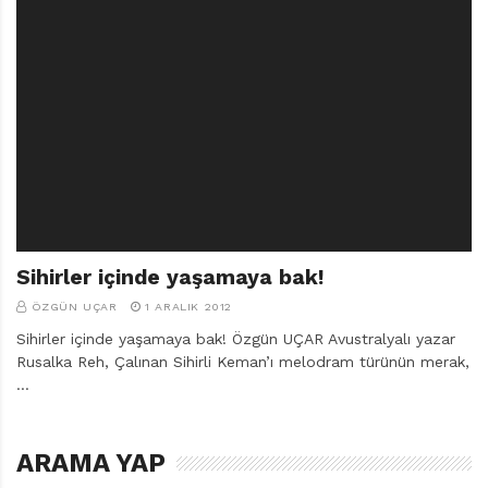
Sihirler içinde yaşamaya bak!
ÖZGÜN UÇAR
1 ARALIK 2012
Sihirler içinde yaşamaya bak! Özgün UÇAR Avustralyalı yazar
Rusalka Reh, Çalınan Sihirli Keman’ı melodram türünün merak,
…
ARAMA YAP