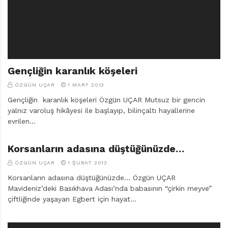
r
ı
D
e
r
g
i
Gençliğin karanlık köşeleri
s
ÖZGÜN UÇAR
1 MART 2013
i
Gençliğin karanlık köşeleri Özgün UÇAR Mutsuz bir gencin
yalnız varoluş hikâyesi ile başlayıp, bilinçaltı hayallerine
evrilen…
Korsanların adasına düştüğünüzde…
ÖZGÜN UÇAR
1 ŞUBAT 2013
Korsanların adasına düştüğünüzde… Özgün UÇAR
Mavideniz’deki Basıkhava Adası’nda babasının “çirkin meyve”
çiftliğinde yaşayan Egbert için hayat…