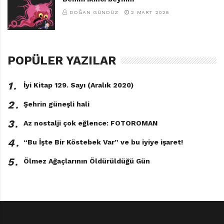
DOĞAN GÜNDÜZ
2 MART 2026
POPÜLER YAZILAR
1․
İyi Kitap 129. Sayı (Aralık 2020)
2․
Şehrin güneşli hali
3․
Az nostalji çok eğlence: FOTOROMAN
4․
“Bu İşte Bir Köstebek Var” ve bu iyiye işaret!
5․
Ölmez Ağaçlarının Öldürüldüğü Gün