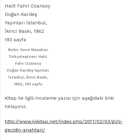
r
ı
D
e
r
g
i
s
Binbir Gece Masalları
i
Türkçeleştiren: Halit
Fahri Ozansoy
Doğan Kardeş Yayınları
İstanbul, İkinci Baskı,
1962, 193 sayfa
Kitap ile ilgili inceleme yazısı için aşağıdaki linki
tıklayınız.
http://www.iyikitap.net/index.php/2017/02/03/gizli-
gecidin-anahtari/