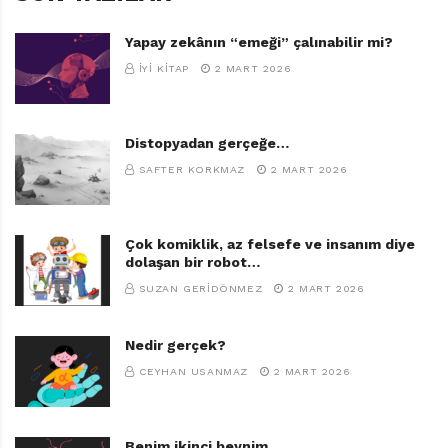
Yapay zekânın “emeği” çalınabilir mi?
İYI KITAP
2 MART 2026
Distopyadan gerçeğe…
SAFTER KORKMAZ
2 MART 2026
Çok komiklik, az felsefe ve insanım diye
dolaşan bir robot…
SUZAN GERIDÖNMEZ
2 MART 2026
Nedir gerçek?
CEYHAN USANMAZ
2 MART 2026
Benim ikinci beynim