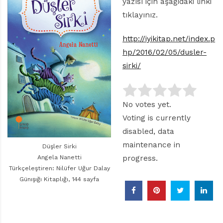
r
yazısı için aşağıdaki linki
ı
tıklayınız.
D
e
http://iyikitap.net/index.p
r
hp/2016/02/05/dusler-
g
i
sirki/
s
i
No votes yet.
Voting is currently
disabled, data
maintenance in
Düşler Sirki
Angela Nanetti
progress.
Türkçeleştiren: Nilüfer Uğur Dalay
Günışığı Kitaplığı, 144 sayfa