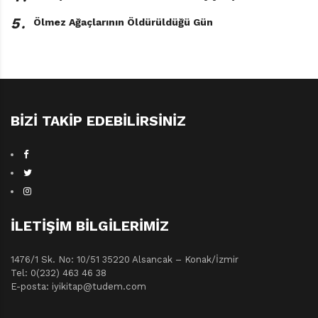
5․
Ölmez Ağaçlarının Öldürüldüğü Gün
BIZI TAKIP EDEBILIRSINIZ
İLETIŞIM BILGILERIMIZ
1476/1 Sk. No: 10/51 35220 Alsancak – Konak/İzmir
Tel: 0(232) 463 46 38
E-posta: iyikitap@tudem.com