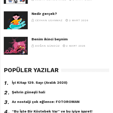
Nedir gerçek?
CEYHAN USANMAZ
2 MART 2026
Benim ikinci beynim
DOĞAN GÜNDÜZ
2 MART 2026
POPÜLER YAZILAR
1․
İyi Kitap 129. Sayı (Aralık 2020)
2․
Şehrin güneşli hali
3․
Az nostalji çok eğlence: FOTOROMAN
4․
“Bu İşte Bir Köstebek Var” ve bu iyiye işaret!