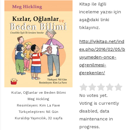
r
Kitap ile ilgili
ı
inceleme yazısı için
D
e
aşağıdaki linki
r
tıklayınız.
g
i
http://iyikitap.net/ind
s
ex.php/2016/02/05/b
i
uyumeden-once-
ogrenilmesi-
gerekenler/
Kızlar, Oğlanlar ve Beden Bilimi
No votes yet.
Meg Hickling
Voting is currently
Resimleyen: Kim La Fave
disabled, data
Türkçeleştiren: Nil Gün
Kuraldışı Yayıncılık, 32 sayfa
maintenance in
progress.