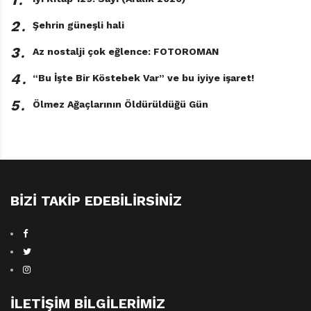
2․
Şehrin güneşli hali
3․
Az nostalji çok eğlence: FOTOROMAN
4․
“Bu İşte Bir Köstebek Var” ve bu iyiye işaret!
5․
Ölmez Ağaçlarının Öldürüldüğü Gün
BIZI TAKIP EDEBILIRSINIZ
İLETIŞIM BILGILERIMIZ