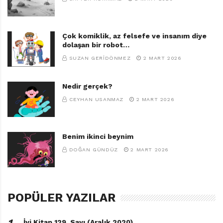
Çok komiklik, az felsefe ve insanım diye
dolaşan bir robot…
SUZAN GERIDÖNMEZ
2 MART 2026
Nedir gerçek?
CEYHAN USANMAZ
2 MART 2026
Benim ikinci beynim
DOĞAN GÜNDÜZ
2 MART 2026
POPÜLER YAZILAR
1․
İyi Kitap 129. Sayı (Aralık 2020)