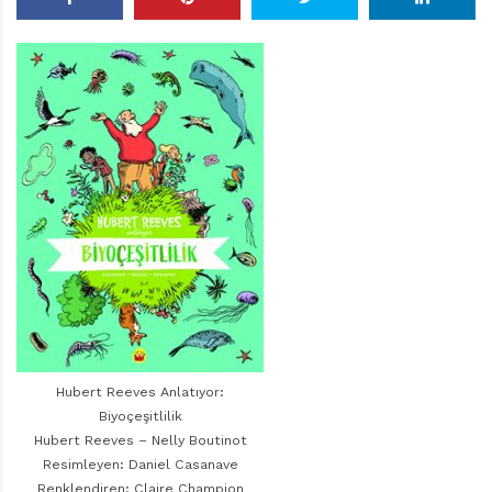
r
ı
D
e
r
g
i
s
i
Hubert Reeves Anlatıyor:
Biyoçeşitlilik
Hubert Reeves – Nelly Boutinot
Resimleyen: Daniel Casanave
Renklendiren: Claire Champion