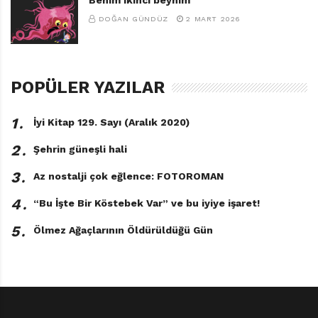
DOĞAN GÜNDÜZ
2 MART 2026
POPÜLER YAZILAR
1․
İyi Kitap 129. Sayı (Aralık 2020)
2․
Şehrin güneşli hali
3․
Az nostalji çok eğlence: FOTOROMAN
4․
“Bu İşte Bir Köstebek Var” ve bu iyiye işaret!
5․
Ölmez Ağaçlarının Öldürüldüğü Gün