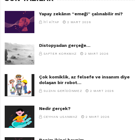
Yapay zekânın “emeği” çalınabilir mi?
İYI KITAP
2 MART 2026
Distopyadan gerçeğe…
SAFTER KORKMAZ
2 MART 2026
Çok komiklik, az felsefe ve insanım diye
dolaşan bir robot…
SUZAN GERIDÖNMEZ
2 MART 2026
Nedir gerçek?
CEYHAN USANMAZ
2 MART 2026
Benim ikinci beynim