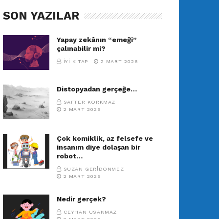
SON YAZILAR
Yapay zekânın “emeği”
çalınabilir mi?
İYI KITAP
2 MART 2026
Distopyadan gerçeğe…
SAFTER KORKMAZ
2 MART 2026
Çok komiklik, az felsefe ve
insanım diye dolaşan bir
robot…
SUZAN GERIDÖNMEZ
2 MART 2026
Nedir gerçek?
CEYHAN USANMAZ