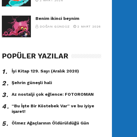
2 MART 2026
Benim ikinci beynim
DOĞAN GÜNDÜZ
2 MART 2026
POPÜLER YAZILAR
1․
İyi Kitap 129. Sayı (Aralık 2020)
2․
Şehrin güneşli hali
3․
Az nostalji çok eğlence: FOTOROMAN
4․
“Bu İşte Bir Köstebek Var” ve bu iyiye
işaret!
5․
Ölmez Ağaçlarının Öldürüldüğü Gün