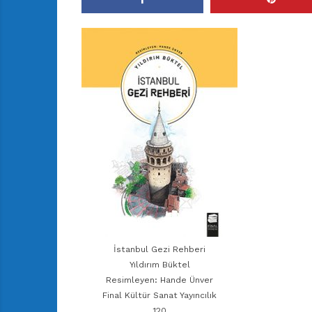
r
ı
D
e
r
g
i
s
i
İstanbul Gezi Rehberi
Yıldırım Büktel
Resimleyen: Hande Ünver
Final Kültür Sanat Yayıncılık
120