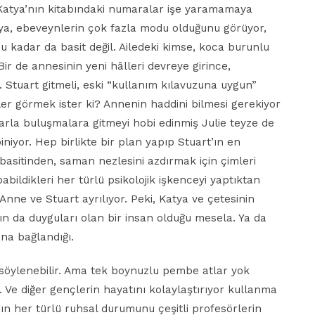
 Katya’nın kitabındaki numaralar işe yaramamaya
Katya, ebeveynlerin çok fazla modu olduğunu görüyor,
u kadar da basit değil. Ailedeki kimse, koca burunlu
ir de annesinin yeni hâlleri devreye girince,
 Stuart gitmeli, eski “kullanım kılavuzuna uygun”
ler görmek ister ki? Annenin haddini bilmesi gerekiyor
larla buluşmalara gitmeyi hobi edinmiş Julie teyze de
biniyor. Hep birlikte bir plan yapıp Stuart’ın en
 basitinden, saman nezlesini azdırmak için çimleri
ildikleri her türlü psikolojik işkenceyi yaptıktan
 Anne ve Stuart ayrılıyor. Peki, Katya ve çetesinin
’ın da duyguları olan bir insan olduğu mesela. Ya da
na bağlandığı.
i söylenebilir. Ama tek boynuzlu pembe atlar yok
 Ve diğer gençlerin hayatını kolaylaştırıyor kullanma
ın her türlü ruhsal durumunu çeşitli profesörlerin