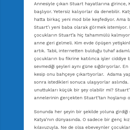
Annesiyle çıkan Stuart hayatlarına girince,
başlıyor. Yetersiz kalıyorlar da denebilir. 
hatta birkaç yeni mod bile keşfediyor. Ama b
Stuart’ı yeni baba olarak görmek istemiyor. B
çocukların Stuart’a hiç tahammülü kalmıyor.
anne geri gelmeli. Kim evde öpüşen yetişkin
artık. Tabii, internetten bulduğu tuhaf adam
çocukların bu fikrine katılınca işler ciddiye 
sevmediği şeyleri aynı güne sığdırıyorlar. En
kesip onu bahçeye çıkartıyorlar. Adama yapab
sonra istedikleri sonuca ulaşıyorlar aslında.
unuttukları küçük bir şey olabilir mi? Stuart
annelerinin gerçekten Stuart’tan hoşlanıp o
Sonunda her şeyin bir şekilde yoluna girdiğ
Katya’nın dünyasında. O sadece bir genç kız.
kılavuzuyla. Ne de olsa ebeveynler çocuklar