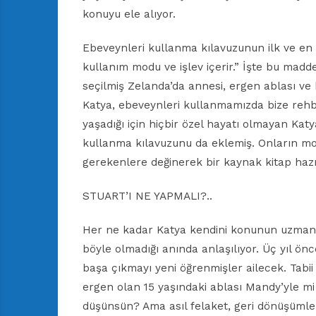
konuyu ele alıyor.
Ebeveynleri kullanma kılavuzunun ilk ve en 
kullanım modu ve işlev içerir.” İşte bu madde
seçilmiş Zelanda’da annesi, ergen ablası v
Katya, ebeveynleri kullanmamızda bize rehb
yaşadığı için hiçbir özel hayatı olmayan Kat
kullanma kılavuzunu da eklemiş. Onların mod
gerekenlere değinerek bir kaynak kitap hazı
STUART’I NE YAPMALI?..
Her ne kadar Katya kendini konunun uzmanı 
böyle olmadığı anında anlaşılıyor. Üç yıl önc
başa çıkmayı yeni öğrenmişler ailecek. Tabii 
ergen olan 15 yaşındaki ablası Mandy’yle mi
düşünsün? Ama asıl felaket, geri dönüşümle 