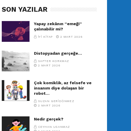
SON YAZILAR
Yapay zekânın “emeği”
çalınabilir mi?
İYI KITAP
2 MART 2026
Distopyadan gerçeğe…
SAFTER KORKMAZ
2 MART 2026
Çok komiklik, az felsefe ve
insanım diye dolaşan bir
robot…
SUZAN GERIDÖNMEZ
2 MART 2026
Nedir gerçek?
CEYHAN USANMAZ