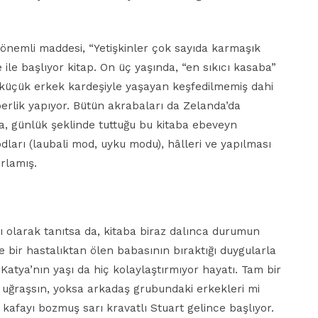
önemli maddesi, “Yetişkinler çok sayıda karmaşık
 ile başlıyor kitap. On üç yaşında, “en sıkıcı kasaba”
e küçük erkek kardeşiyle yaşayan keşfedilmemiş dahi
erlik yapıyor. Bütün akrabaları da Zelanda’da
ya, günlük şeklinde tuttuğu bu kitaba ebeveyn
ları (laubali mod, uyku modu), hâlleri ve yapılması
rlamış.
olarak tanıtsa da, kitaba biraz dalınca durumun
e bir hastalıktan ölen babasının bıraktığı duygularla
Katya’nın yaşı da hiç kolaylaştırmıyor hayatı. Tam bir
 uğraşsın, yoksa arkadaş grubundaki erkekleri mi
kafayı bozmuş sarı kravatlı Stuart gelince başlıyor.