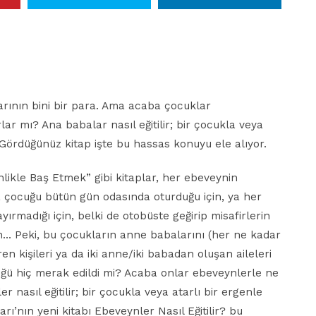
arının bini bir para. Ama acaba çocuklar
lar mı? Ana babalar nasıl eğitilir; bir çocukla veya
? Gördüğünüz kitap işte bu hassas konuyu ele alıyor.
enlikle Baş Etmek” gibi kitaplar, her ebeveynin
 Ya çocuğu bütün gün odasında oturduğu için, ya her
ırmadığı için, belki de otobüste geğirip misafirlerin
için… Peki, bu çocukların anne babalarını (her ne kadar
n kişileri ya da iki anne/iki babadan oluşan aileleri
üğü hiç merak edildi mi? Acaba onlar ebeveynlerle ne
r nasıl eğitilir; bir çocukla veya atarlı bir ergenle
arı’nın yeni kitabı Ebeveynler Nasıl Eğitilir? bu