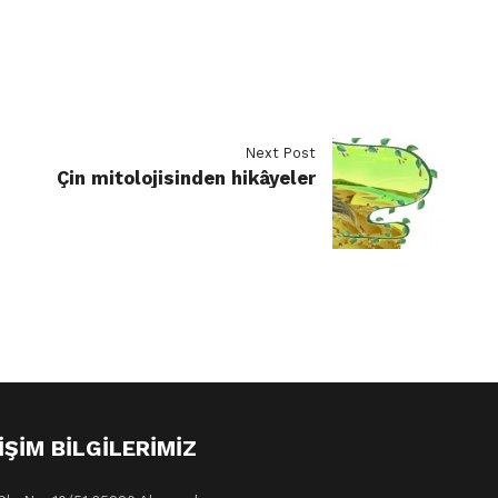
Next Post
Çin mitolojisinden hikâyeler
IŞIM BILGILERIMIZ