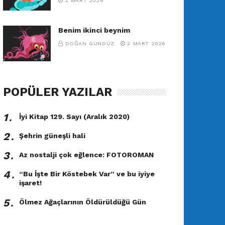
2 MART 2026
Benim ikinci beynim
DOĞAN GÜNDÜZ
2 MART 2026
POPÜLER YAZILAR
1․
İyi Kitap 129. Sayı (Aralık 2020)
2․
Şehrin güneşli hali
3․
Az nostalji çok eğlence: FOTOROMAN
4․
“Bu İşte Bir Köstebek Var” ve bu iyiye
işaret!
5․
Ölmez Ağaçlarının Öldürüldüğü Gün