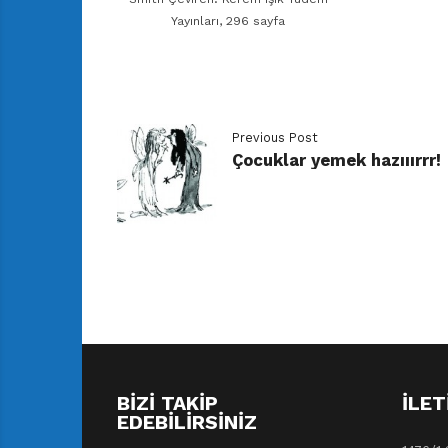
Yayınları, 296 sayfa
Previous Post
Çocuklar yemek hazııırrr!
BIZI TAKIP
İLET
EDEBILIRSINIZ