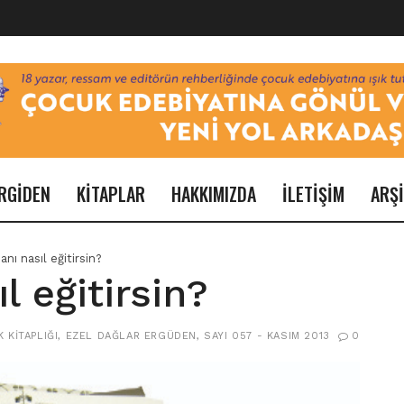
RGİDEN
KİTAPLAR
HAKKIMIZDA
İLETİŞİM
ARŞ
nı nasıl eğitirsin?
l eğitirsin?
 KITAPLIĞI
,
EZEL DAĞLAR ERGÜDEN
,
SAYI 057 - KASIM 2013
0