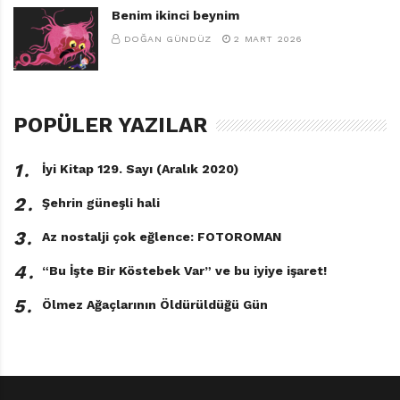
Benim ikinci beynim
DOĞAN GÜNDÜZ
2 MART 2026
POPÜLER YAZILAR
1․
İyi Kitap 129. Sayı (Aralık 2020)
2․
Şehrin güneşli hali
3․
Az nostalji çok eğlence: FOTOROMAN
4․
“Bu İşte Bir Köstebek Var” ve bu iyiye işaret!
5․
Ölmez Ağaçlarının Öldürüldüğü Gün