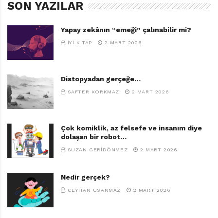
SON YAZILAR
Yapay zekânın “emeği” çalınabilir mi?
İYI KITAP
2 MART 2026
Distopyadan gerçeğe…
SAFTER KORKMAZ
2 MART 2026
Çok komiklik, az felsefe ve insanım diye
dolaşan bir robot…
SUZAN GERIDÖNMEZ
2 MART 2026
Nedir gerçek?
CEYHAN USANMAZ
2 MART 2026