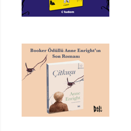
15. Ferda İzbudak ……. – Üç Yapraklı Yonca’nın
yaratıcısı.
Açıklama: Bulmaca tamamlandığında, turuncu renk
zemin içinde kalan harfleri, alfabetik sıraya göre
dizdiğinizde aradığımız yanıta ulaşacaksınız.
Geçtiğimiz haftanın çözümü ve kazananı: İyi Kitap’ın
geçen sayısında yayınladığımız bulmacayı çözen
okurlarımız, Muzaffer İzgü’nün Donumdaki Para
eserinin ismine ulaştılar. Doğru yanıtı bulan
okuyucularımız arasında yaptığımız çekilişte ise sayın
Gülizar Aksoy, Tudem Kitabevlerinde kullanmak
üzere 100 TL. değerinde hediye çeki kazandı.