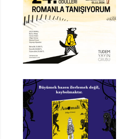
4. Paul Maar’ın maceracı kahramanı.
5. Claire Freedman’ın kayıp köpeği.
6. Alejandro Rodriguez’in sevimli, gergedan dedektifi.
9. 36. Uluslararası İstanbul Kitap Fuarı Onur Yazarı
10. Emma Chichester Clark’ın, kitap okumadığını iddia
ettiği sevimli hayvan.
11.
Binbir Gece Masalları
’nın zalim padişahı.
13. Büyükannesini cebinde taşıyan kitap kahramanının
adı.
14. Bir Dostluk …… – Susanna Isern ve Marco Somà
kitabı.