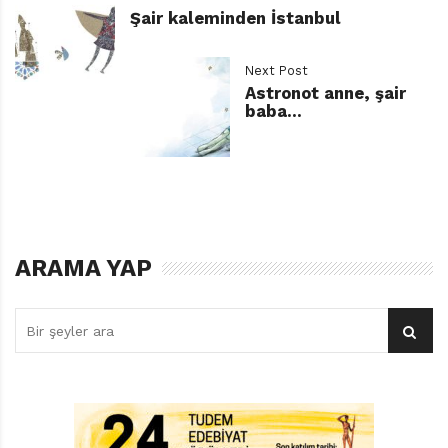
Şair kaleminden İstanbul
9. Süper çocuklar ondan sorulur.
Next Post
12. ……. Kitabı – Marco Viale’nin uyku getiren kitabı.
Astronot anne, şair
baba…
16. Yeşil Kertenkele’nin küçük kahramanı.
17. William ……. – Duvar’ın yazarı.
18. Başımızdaki ……. – Sandra Gobet eseri.
ARAMA YAP
19. Suzan Geridönmez’in “defolu” kahramanı.
Yukarıdan Aşağı
1. Anayurt ……. – Yusuf Atılgan deyince gelir akla.
3. Katherine ……. – Görünmez Kedi’nin yazarı.