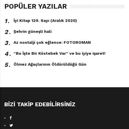
POPÜLER YAZILAR
1․
İyi Kitap 129. Sayı (Aralık 2020)
2․
Şehrin güneşli hali
Sıfır Atık Görevleri
3․
Az nostalji çok eğlence: FOTOROMAN
Gezegeni Korumak İçin
4․
“Bu İşte Bir Köstebek Var” ve bu iyiye işaret!
Gerçekleştirilmesi Gereken 32
Görev!
5․
Ölmez Ağaçlarının Öldürüldüğü Gün
Katrine Balzeau
Resimleyen: Laurent Audouin
Türkçeleştiren: Sebla Kutsal
Editör: Emek Seyrek Pierre
Sırtlan Çocuk, 80 sayfa
BIZI TAKIP EDEBILIRSINIZ