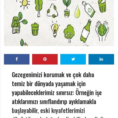
r
ı
D
e
r
g
i
s
i
Gezegenimizi korumak ve çok daha
temiz bir dünyada yaşamak için
yapabileceklerimiz sınırsız: Örneğin işe
atıklarımızı sınıflandırıp ayıklamakla
başlayabilir, eski kıyafetlerimizi