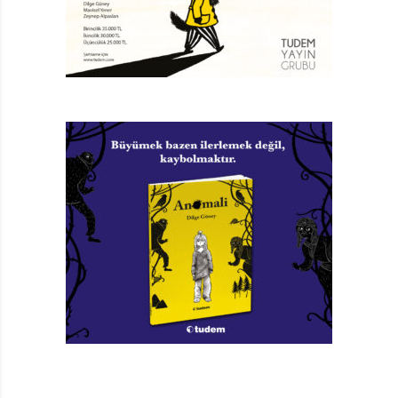
gezegenimiz için
daha iyi bir gelecek isteğiyle çocuklarımıza ve aslında
bizlere de gerçekleştirilmesi gereken 32 görev veriyor.
Böylece aşırı plastikten, aşırı ambalajdan, aşırı atıktan
ve aşırı israftan kurtulabileceğimizi, tüketim
alışkanlıklarımızı değiştirebileceğimizi ve tüm bunları
yaparken bir yandan da çok eğlenebileceğimizi
söylüyor.
Bu kitapta bizlere Balzeau’nun ajansının adındaki uğur
böceği Luna rehberlik ediyor ve evde, banyoda,
arkadaşlarla, mutfakta ve doğada yapılabilecek
görevleri sıralıyor; bir yandan da hem konuyla ilgili
kavramları açıklıyor hem de dünyadaki ve ülkemizdeki
kirlilik hakkında bilgi veriyor. Gezegenimizi korumak ve
çok daha temiz bir dünyada yaşamak için
yapabileceklerimiz sınırsız: Örneğin işe atıklarımızı