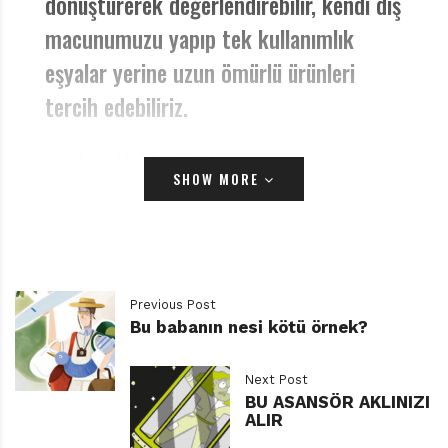
dönüştürerek değerlendirebilir, kendi diş
macunumuzu yapıp tek kullanımlık
eşyalar yerine uzun ömürlü ürünleri
tercih edebiliriz.
Yazan: Olcay Mağden Ünal
SHOW MORE
Kapkaranlık evrenin içinde, mavi yeşil parıldayan
dünyamız; çocukluğumuzun astronot olma hayallerini
süsleyen o görüntü. Bize okyanuslarıyla, ormanlarıyla,
doğasıyla, havasıyla, suyuyla yaşam verdi; mucizelere
Previous Post
inanmamızı sağladı. Oysa biz ona hak ettiği değeri bir
Bu babanın nesi kötü örnek?
türlü veremedik, hor kullandık ve o da yaşlanıp yorgun
düştü. Şimdi kalkmış başımıza gelenlere hayret
Next Post
ediyoruz. Aniden çıkan zamansız fırtınaların, dinmek
BU ASANSÖR AKLINIZI
ALIR
bilmez yangınların, aşırı sıcakların ve aşırı soğukların,