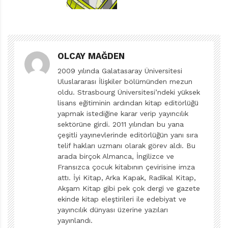
yağmuru ancak rüyamızda görmemize sebep olan
kuraklıkların, taşkınlar çıkaran sağanakların,
kurtulamadığımız hastalıkların nedenlerini
sorguluyoruz. Hâlbuki tek yapmamız gereken, iğneyi de
çuvaldızı da kendimize batırmak. Ne de olsa tüm
OLCAY MAĞDEN
bunların sorumlusu bizden başkası değil.
2009 yılında Galatasaray Üniversitesi
Uluslararası İlişkiler bölümünden mezun
oldu. Strasbourg Üniversitesi’ndeki yüksek
İnsanların büyük bir kısmı doğayı korumanın
lisans eğitiminin ardından kitap editörlüğü
öneminden bihaber; bir kısmı da küresel ısınmayı
yapmak istediğine karar verip yayıncılık
palavradan ibaret buluyor, sanki bu inanıp inanmama
sektörüne girdi. 2011 yılından bu yana
lüksüne sahip olduğumuz bir konuymuş gibi. Ancak bu
çeşitli yayınevlerinde editörlüğün yanı sıra
telif hakları uzmanı olarak görev aldı. Bu
meseleye ve soruna ilgi duyanlar dahi dünyamıza sahip
arada birçok Almanca, İngilizce ve
çıkmak için büyük bir organizasyon gerektiğini düşünüp
Fransızca çocuk kitabının çevirisine imza
işin içinden sıyrılma eğilimindeler. Oysa her birimizin
attı. İyi Kitap, Arka Kapak, Radikal Kitap,
Akşam Kitap gibi pek çok dergi ve gazete
yapabileceği öyle çok şey var ki. En önemlisi de doğayı
ekinde kitap eleştirileri ile edebiyat ve
koruma bilincini küçük yaştan itibaren hayatımızın
yayıncılık dünyası üzerine yazıları
merkezine yerleştirmek, ne de olsa bunun yemek
yayınlandı.