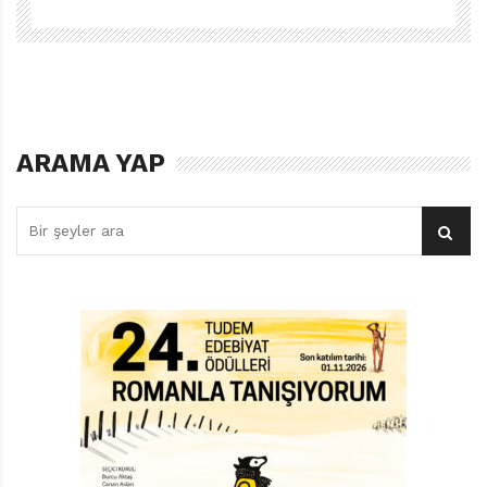
yemekten ya da iyice dinlenmekten hiçbir farkı yok.
Nasıl ki bir çocuğun sağlıklı bir şekilde büyümek için
yeterince besin alıp iyi bir uyku çekmesi gerekir,
yaşamını sürdürebilmesi için de ona bu ortamı
sağlayacak bir Dünya’ya ihtiyaç duyacaktır.
ARAMA YAP
Bu bağlamda doğanın korunması konusunu işleyen
çocuk kitaplarının önemi yadsınamaz. Biz yetişkinlere
düşen görev, çocuklarımızı bu alanda yazılmış nitelikli
eserlerle buluşturmaktır. Özellikle çizgi romanlarını
beğeniyle okuduğum Sırtlan Kitap’ın alt markası Sırtlan
Çocuk, bu görevi yerine getirmek için önemli bir işe
imza atmış. Doğal hayatı koruma, eko vatandaşlık ve
sıfır atık konularında uzman; bu alanda çalışan
“7
Noktalı
Uğur Böceği” (La coccinelle à 7 points
coccinelleaseptpoints.
jimdofree.com)
adlı ajansın
kurucusu Karine Balzeau imzalı Sıfır Atık Görevleri,