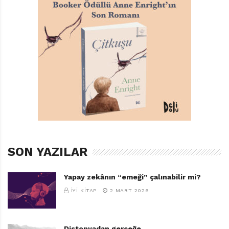
TAGS:
ATEŞI SEVMEYEN EJDERHA
,
GEMMA MERINO
,
PEARSON YAYINLARI
SON YAZILAR
Yapay zekânın “emeği” çalınabilir mi?
İYI KITAP
2 MART 2026
Distopyadan gerçeğe…