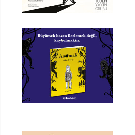
Ateşi Sevmeyen Ejderha
Gemma Merino
Türkçeleştiren: Melike Hendek
Pearson Yayınları, 32 sayfa