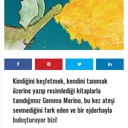
r
ı
D
e
r
g
i
s
i
Kimliğini keşfetmek, kendini tanımak
üzerine yazıp resimlediği kitaplarla
tanıdığımız Gemma Merino, bu kez ateşi
sevmediğini fark eden ve bir ejderhayla
buluşturuyor bizi!