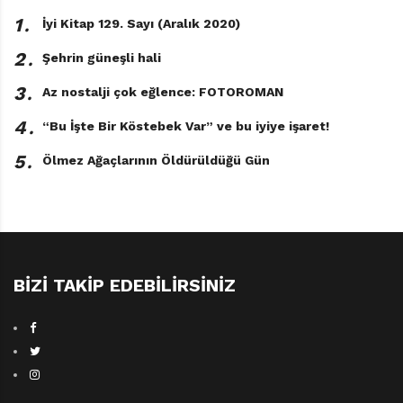
1․
İyi Kitap 129. Sayı (Aralık 2020)
2․
Şehrin güneşli hali
3․
Az nostalji çok eğlence: FOTOROMAN
4․
“Bu İşte Bir Köstebek Var” ve bu iyiye işaret!
5․
Ölmez Ağaçlarının Öldürüldüğü Gün
BIZI TAKIP EDEBILIRSINIZ