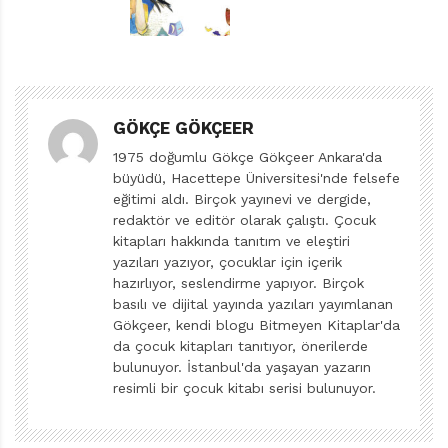
kitaplar, farklılıklar hakkında çok eğlenceli öyküler
sunuyor çocuklara. Özellikle Suyu Sevmeyen Krokodil
kitabından sonra okunması çok uygun düşecek yepyeni
bir kitapla selamlıyor okurlarını Merino: Ateşi
GÖKÇE GÖKÇEER
Sevmeyen Ejderha Suyu Sevmeyen Krokodil’de, sudan
neden hoşlanmadığını bir türlü bulamayan, krokodil
1975 doğumlu Gökçe Gökçeer Ankara'da
büyüdü, Hacettepe Üniversitesi'nde felsefe
kardeşlerinden nasıl farklılaştığını nihayet bir ejderha
eğitimi aldı. Birçok yayınevi ve dergide,
olduğunu anladığında çözen Arnıld’dan sonra, şimdi de
redaktör ve editör olarak çalıştı. Çocuk
ateşten hiç hoşlanmayan Arya’yla tanışıyoruz.
kitapları hakkında tanıtım ve eleştiri
yazıları yazıyor, çocuklar için içerik
Kardeşleri sürekli ağızlarından ateş çıkarsa da Arya’nın
hazırlıyor, seslendirme yapıyor. Birçok
minik ağzından en fazla ıslığa benzer bir ses çıkıveriyor.
basılı ve dijital yayında yazıları yayımlanan
Olmuyor! Sudan da nefret etmesi lazım ama o da ne?
Gökçeer, kendi blogu Bitmeyen Kitaplar'da
Arya suyu çok sevdiğini fark ediyor. Sonunda babasının
da çocuk kitapları tanıtıyor, önerilerde
bulunuyor. İstanbul'da yaşayan yazarın
ona aktardığı önemli bir bilgiyle kendini yeniden ve
resimli bir çocuk kitabı serisi bulunuyor.
aslında gerçekten tanıma şansı buluyor: O bir ejderha
değil, suyu çok seven bir krokodil!