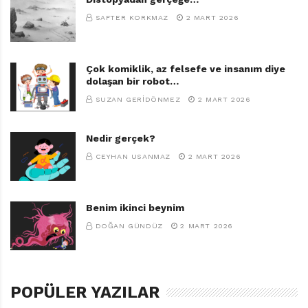
SAFTER KORKMAZ
2 MART 2026
Çok komiklik, az felsefe ve insanım diye
dolaşan bir robot…
SUZAN GERIDÖNMEZ
2 MART 2026
Nedir gerçek?
CEYHAN USANMAZ
2 MART 2026
Benim ikinci beynim
DOĞAN GÜNDÜZ
2 MART 2026
POPÜLER YAZILAR