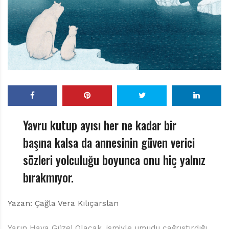
r
ı
D
e
r
g
i
s
i
Yavru kutup ayısı her ne kadar bir
başına kalsa da annesinin güven verici
sözleri yolculuğu boyunca onu hiç yalnız
bırakmıyor.
Yazan: Çağla Vera Kılıçarslan
Yarın Hava Güzel Olacak, ismiyle umudu çağrıştırdığı