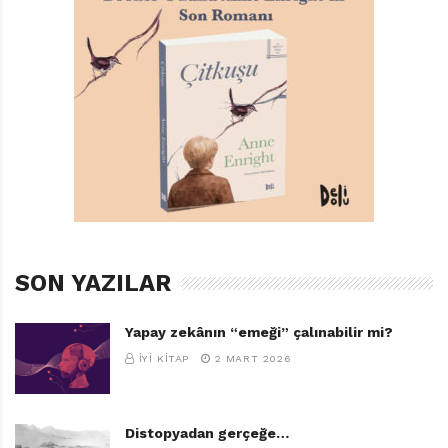
Yarın Hava Güzel Olacak
Rosie Eve
Türkçeleştiren: Füruğ Karagöz
Editör: Emre Yavuz
Sırtlan Kitap, 40 sayfa
SON YAZILAR
Yapay zekânın “emeği” çalınabilir mi?
İYI KITAP
2 MART 2026
TAGS:
ROSIE EVE
,
SIRTLAN KITAP
,
YARIN HAVA GÜZEL OLACAK
Distopyadan gerçeğe…