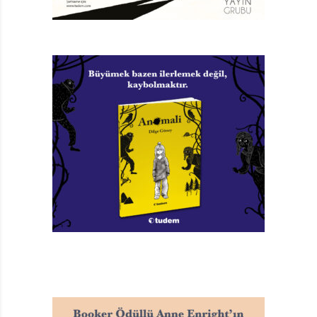
Yazar, öyküsünde, dünyanın yok oluşun eşiğinde
olduğunu, bunu engellemek için harekete geçilmesi
gerektiğini ve dünyayı korumak zorunda olduğumuzu
hatırlatıyor bize. Açıkçası dünyayı bekleyenleri gösterip
bizi eyleme çağıran bu kitabın bir yerinde -örneğin
kitabın sonunda bulunan “Kuzey Kutbu Hakkında” isimli
bilgi verici parçada- küresel ısınmanın ne olduğuna ya
da nasıl meydana geldiğine değinilmesini de beklerdim.