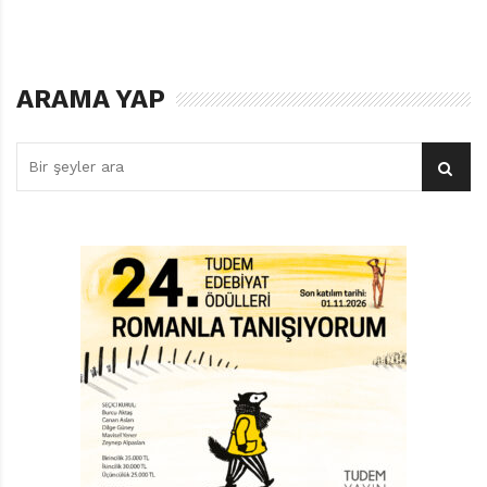
Yavru kutup ayısı her ne kadar bir başına kalsa da
annesinin güven verici sözleri yolculuğu boyunca onu
hiç yalnız bırakmıyor. Kaygı ve belirsizlik hisleri onu
ARAMA YAP
sardığı en zor anlarda bile, bu güven sayesinde cesaret
gösterip mücadele edebiliyor yavru kutup
ayısı. Yazar Rosie Eve de anne kutup ayısı gibi,
okurunun kulağına güneşin hep yeniden doğacağını
usanmaksızın fısıldıyor.
Kitabın çizimlerinde mavi ve beyazın tonları hakim.
Rosie Eve, çizgilerini ince ve hafif olduğu kadar yoğun
tutmuş. Yan yana gelerek bir doku oluşturan bu
çizgiler; göğün, denizlerin ve buzulların insanın bakışını
büyüleyen bir yoğunlaşmadan, bir araya
gelişlerden oluşan mevcudiyetlerinin çarpıcılığını
ortaya koyuyor.