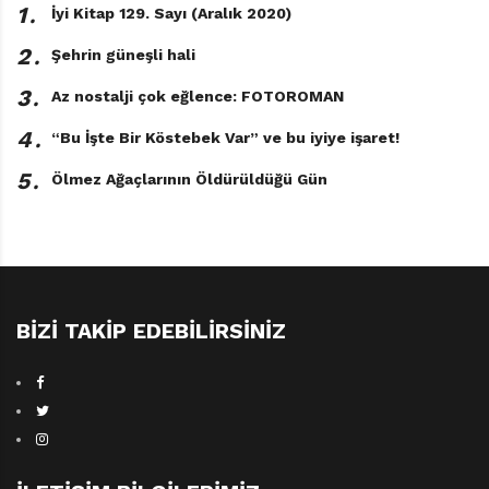
1․
İyi Kitap 129. Sayı (Aralık 2020)
2․
Şehrin güneşli hali
3․
Az nostalji çok eğlence: FOTOROMAN
4․
“Bu İşte Bir Köstebek Var” ve bu iyiye işaret!
5․
Ölmez Ağaçlarının Öldürüldüğü Gün
BIZI TAKIP EDEBILIRSINIZ