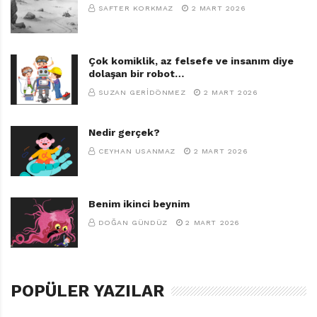
SAFTER KORKMAZ
2 MART 2026
Çok komiklik, az felsefe ve insanım diye
dolaşan bir robot…
SUZAN GERIDÖNMEZ
2 MART 2026
Nedir gerçek?
CEYHAN USANMAZ
2 MART 2026
Benim ikinci beynim
DOĞAN GÜNDÜZ
2 MART 2026
POPÜLER YAZILAR