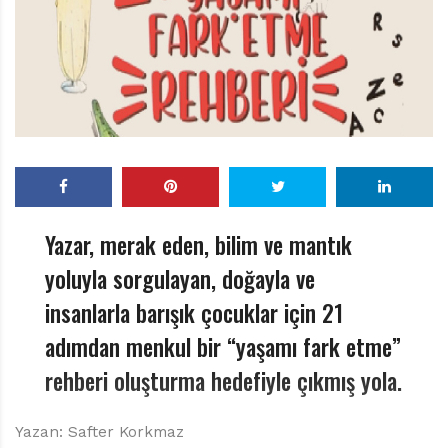
r
ı
D
e
r
g
i
s
i
Yazar, merak eden, bilim ve mantık
yoluyla sorgulayan, doğayla ve
insanlarla barışık çocuklar için 21
adımdan menkul bir “yaşamı fark etme”
rehberi oluşturma hedefiyle çıkmış yola.
Yazan: Safter Korkmaz