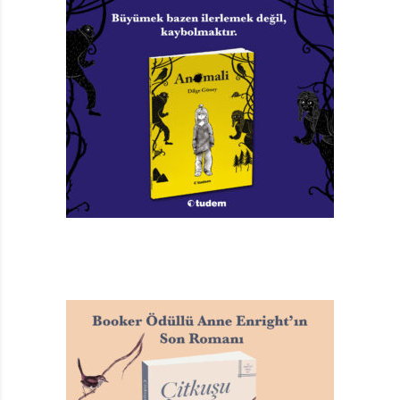
21 Adımda Yaşamı Fark Etme
Rehberi
Nermin Ferhan Karamuti
Resimleyen: Neslihan Özceylan
Editör: Hande Merve Kısaoğulları
Okuryazar Yayınevi, 120 sayfa