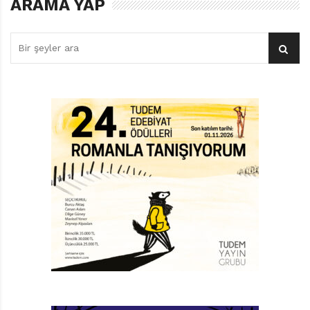
ARAMA YAP
sağlayacak bir eser çıkmış ortaya.
Kuş gözlemciliği, mizah dergisi çıkarmak, ev ortamında
yapılabilecek deneyler tasarlamak, mutfakta yeni
lezzetler yaratmak gibi ilgi çekici aktivite önerilerinin
yanı sıra; edebiyattan müziğe, bilimden yeni nesil
mesleklere pek çok konuda yönlendirici tavsiyeler
içeriyor, Karamuti’nin hazırladığı 21 adım.