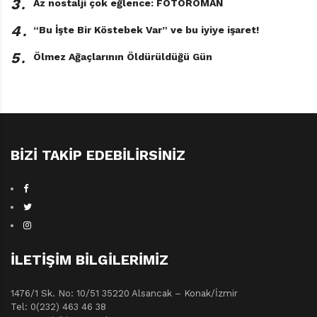
3․
Az nostalji çok eğlence: FOTOROMAN
4․
“Bu İşte Bir Köstebek Var” ve bu iyiye işaret!
5․
Ölmez Ağaçlarının Öldürüldüğü Gün
BIZI TAKIP EDEBILIRSINIZ
İLETIŞIM BILGILERIMIZ
1476/1 Sk. No: 10/51 35220 Alsancak – Konak/İzmir
Tel: 0(232) 463 46 38