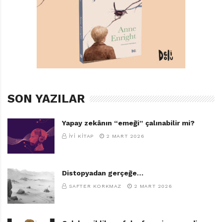
TAGS:
21 ADIMDA YAŞAMI FARK ETME REHBERI
,
NERMIN FERHAN KARAMUTI
,
OKURYAZAR YAYINEVI
SON YAZILAR
Yapay zekânın “emeği” çalınabilir mi?
İYI KITAP
2 MART 2026
Distopyadan gerçeğe…
SAFTER KORKMAZ
2 MART 2026