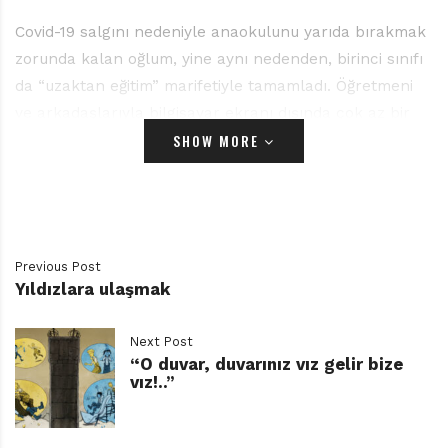
Covid-19 salgını nedeniyle anaokulunu yarıda bırakmak
zorunda kalan oğlum, yine aynı nedenden, birinci sınıfı
da “uzaktan eğitim” marifetiyle tamamladı. Öğretmeni
ve arkadaşlarıyla bilgisayar ekranı dışında çok az bir
SHOW MORE
araya gelebildi. Sadece okulda değil, başka sosyal
ortamlarda da yaşıtlarıyla buluşma şansı pek bulamadı.
Hele ki kapanma dönemlerinde…
İki yılı bulan (ve hâlâ süren) bu zorlu dönemde, en
büyük sıkıntılarımızdan biri, onun bitmek bilmeyen
Previous Post
enerjisini ve dış dünyaya yönelen merakını doğru
Yıldızlara ulaşmak
yönetebilmek oldu. Oynadığımız oyunlardan yaptığımız
gezilere, kitap okuma saatlerinden ders çalışma
Next Post
saatlerine, elişi çalışmalarından her telden sohbetlere
“O duvar, duvarınız vız gelir bize
vız!..”
günlerimizi onun ihtiyaçlarını gözeterek planlamaya
çalıştık. Çoğunlukla el yordamıyla ilerlediğimiz bu
çabamızda zaman zaman tökezledik, yetersiz kaldık.