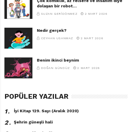
Çok komiklik, az felsefe ve insanım diye
dolaşan bir robot…
SUZAN GERIDÖNMEZ
2 MART 2026
Nedir gerçek?
CEYHAN USANMAZ
2 MART 2026
Benim ikinci beynim
DOĞAN GÜNDÜZ
2 MART 2026
POPÜLER YAZILAR
1․
İyi Kitap 129. Sayı (Aralık 2020)
2․
Şehrin güneşli hali