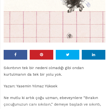
r
ı
D
e
r
g
i
s
i
Sıkıntının tek bir nedeni olmadığı gibi ondan
kurtulmanın da tek bir yolu yok.
Yazan: Yasemin Yılmaz Yüksek
Ne mutlu ki artık çoğu uzman, ebeveynlere “Bırakın
çocuğunuzun canı sıkılsın,” demeye başladı ve sıkıntı,