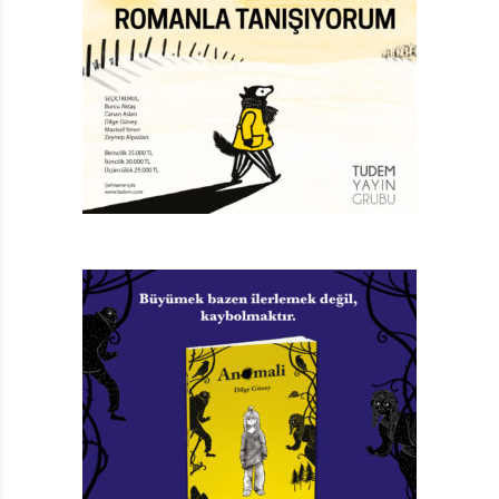
Benim Adım Sıkıntı
Gaye G. Özdamar
Resimleyen: Şeyda Ünal
Yayıma Hazırlayan: Öykü Özçinik
Nesin Yayınları, 32 sayfa
TAGS:
BENIM ADIM SIKINTI
,
GAYE G. ÖZDAMAR
,