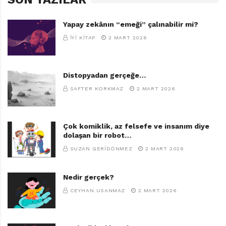
Yapay zekânın “emeği” çalınabilir mi?
İYI KITAP
2 MART 2026
Distopyadan gerçeğe…
SAFTER KORKMAZ
2 MART 2026
Çok komiklik, az felsefe ve insanım diye
dolaşan bir robot…
SUZAN GERIDÖNMEZ
2 MART 2026
Nedir gerçek?
CEYHAN USANMAZ
2 MART 2026