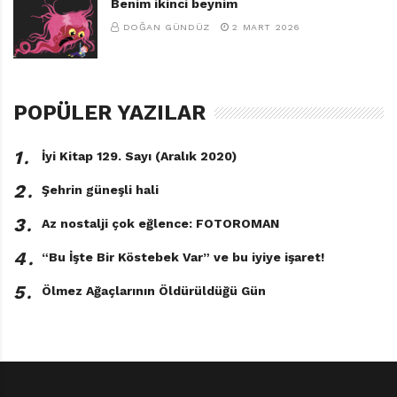
Benim ikinci beynim
DOĞAN GÜNDÜZ
2 MART 2026
POPÜLER YAZILAR
1․
İyi Kitap 129. Sayı (Aralık 2020)
2․
Şehrin güneşli hali
3․
Az nostalji çok eğlence: FOTOROMAN
4․
“Bu İşte Bir Köstebek Var” ve bu iyiye işaret!
5․
Ölmez Ağaçlarının Öldürüldüğü Gün