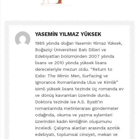
bürünmüş bir hâlde çıkıyor, kendini tanıtıyor ve
başlıyor onunla konuşmaya. Karşısında konuşan ve
ricada bulunan bir sıkıntı gören okurun, ona kulak
vermekten başka yolu yok. Oldukça kibar konuşan,
YASEMIN YILMAZ YÜKSEK
karşısındakini “sıkmadan” sıkıntıyı deneyimlemesine
1985 yılında doğan Yasemin Yılmaz Yüksek,
olanak sağlayan bu tanıdık duygu, hayatlarımızda
Boğaziçi Üniversitesi Batı Dilleri ve
olmayı aslında o kadar da istemediğini belli ediyor
Edebiyatları bölümünden 2007 yılında
cümlelerinde. Zaten bizden -kitabı okuyandan,
lisans ve 2010 yılında yüksek lisans
dereceleriyle mezun oldu. “Return to
resimlerine bakandan- istediği de onu bir an önce
Exile: The Mimic Men, Surfacing ve
göndermemiz. Nasıl mı? Çok kolay. Üstelik sıkıntının
Ignorance Romanlarında Ulus ve Kimlik”
tek bir nedeni olmadığı gibi ondan kurtulmanın da tek
isimli yüksek lisans tezinde üç romanda ev
ve dönüş kavramları üzerinde durdu.
bir yolu yok.
Doktora tezinde ise A.S. Byatt’ın
romanlarında metinlerarası göndermeler
Duygularıyla yeni yeni tanışan ve sıklıkla bocalayan
odağında, okuma ve yazma eylemleri
çocuk okurlara sıkıntıdan eğlenerek bahsetmek için
üzerinden kadın kimliğinin oluşumunu
hazırlanmış başarılı bir resimli kitap örneği
Benim Adım
inceledi. Çalışma alanları arasında azınlık
edebiyatı, toplumsal cinsiyet, mekan ve
Sıkıntı
. Çocuklarla duygular hakkında konuşmak,