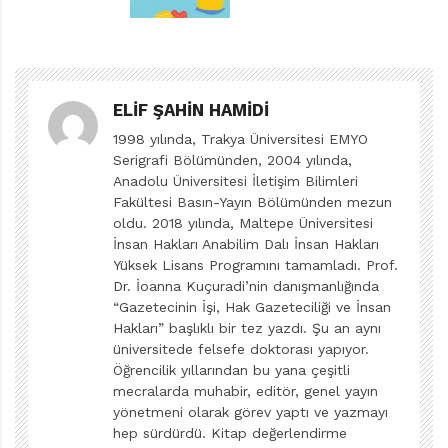
Avukatım ve hâlen avukatlık yapıyorum.
Günde kaç saat çalışıyorsunuz?
ELIF ŞAHIN HAMIDI
On saat. Bazen bu süre aşılabiliyor bazen de
1998 yılında, Trakya Üniversitesi EMYO
azalabiliyor.
Serigrafi Bölümünden, 2004 yılında,
Anadolu Üniversitesi İletişim Bilimleri
Fakültesi Basın-Yayın Bölümünden mezun
İşlerinize dair eleştiri yazıları sizi öfkelendirir mi?
oldu. 2018 yılında, Maltepe Üniversitesi
İnsan Hakları Anabilim Dalı İnsan Hakları
Hayır.
Yüksek Lisans Programını tamamladı. Prof.
Dr. İoanna Kuçuradi’nin danışmanlığında
Okuduğunuz son resimli kitap?
“Gazetecinin İşi, Hak Gazeteciliği ve İnsan
Hakları” başlıklı bir tez yazdı. Şu an aynı
Bugün Burada Yarın Orada.
üniversitede felsefe doktorası yapıyor.
Öğrencilik yıllarından bu yana çeşitli
mecralarda muhabir, editör, genel yayın
Keşke ben yazsaydım dediğiniz kitap?
yönetmeni olarak görev yaptı ve yazmayı
hep sürdürdü. Kitap değerlendirme
Çok sevdiğim kitaplar var ama hiç öyle bir şey demedim.