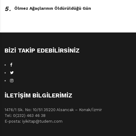
5․
Ölmez Ağaçlarının Öldürüldüğü Gün
BIZI TAKIP EDEBILIRSINIZ
İLETIŞIM BILGILERIMIZ
1476/1 Sk. No: 10/51 35220 Alsancak – Konak/İzmir
Tel: 0(232) 463 46 38
E-posta: iyikitap@tudem.com