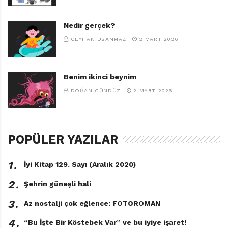
Nedir gerçek?
CEYHAN USANMAZ
2 MART 2026
Benim ikinci beynim
DOĞAN GÜNDÜZ
2 MART 2026
POPÜLER YAZILAR
1․
İyi Kitap 129. Sayı (Aralık 2020)
2․
Şehrin güneşli hali
3․
Az nostalji çok eğlence: FOTOROMAN
4․
“Bu İşte Bir Köstebek Var” ve bu iyiye işaret!