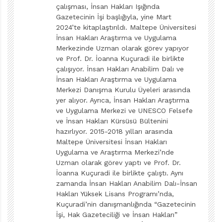
çalışması, İnsan Hakları Işığında
Gezegenler arası turizmin yapılabildiği bir zaman
Gazetecinin İşi başlığıyla, yine Mart
diliminde.
2024’te kitaplaştırıldı. Maltepe Üniversitesi
İnsan Hakları Araştırma ve Uygulama
Issız adaya düşseniz yanınızda götüreceğiniz
Merkezinde Uzman olarak görev yapıyor
ve Prof. Dr. İoanna Kuçuradi ile birlikte
üç şey?
çalışıyor. İnsan Hakları Anabilim Dalı ve
İnsan Hakları Araştırma ve Uygulama
İşaret fişeği, köpek balığı ısırsa da parçalanmayacak
Merkezi Danışma Kurulu Üyeleri arasında
kadar dayanıklı bir bot ve çekme ihtimalinin güzelliği
yer alıyor. Ayrıca, İnsan Hakları Araştırma
nedeniyle cep telefonu.
ve Uygulama Merkezi ve UNESCO Felsefe
ve İnsan Hakları Kürsüsü Bültenini
hazırlıyor. 2015-2018 yılları arasında
Maltepe Üniversitesi İnsan Hakları
Uygulama ve Araştırma Merkezi’nde
Uzman olarak görev yaptı ve Prof. Dr.
İoanna Kuçuradi ile birlikte çalıştı. Aynı
zamanda İnsan Hakları Anabilim Dalı-İnsan
Hakları Yüksek Lisans Programı’nda,
Kuçuradi’nin danışmanlığında “Gazetecinin
İşi, Hak Gazeteciliği ve İnsan Hakları”