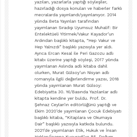
yazıları, yazarlarla yaptığı söyleşiler,
Hayran kaldım sadece.
hazırladığı dosya konuları ve haberler farklı
mecralarda yayınlandı/yayınlanıyor. 2014
yılında Beta Yayınları tarafından
Yerinde olmak istediğiniz roman kahramanı?
yayımlanan Sıradışı Uyumsuz Muhalif: Bir
Entelektüeli Yitirmek/Vakur Kayador’un
Alis.
Ardından başlıklı kitapta, “Hep Vakur ve
Hep Yalnızdı” başlıklı yazısıyla yer aldı.
Nefret ettiğiniz roman kahramanı?
Ayrıca Ercan Kesal ile Peri Gazozu adlı
kitabı üzerine yaptığı söyleşi, 2017 yılında
Mavi Kulübe
kitabındaki baba: Bay Brandner.
yayımlanan Aslında adlı kitaba dahil
olurken, Murat Gülsoy’un Nisyan adlı
romanıyla ilgili değerlendirme yazısı, 2018
Sizce en iyi edebiyat uyarlaması film ya da dizi?
yılında yayımlanan Murat Gülsoy:
Edebiyatta 30. Yıl/Basında Yazılanlar adlı
Miss Minoes.
kitapta kendine yer buldu. Prof. Dr.
Şehnaz Ceylan’ın editörlüğünü yaptığı ve
İsminizi Google’da aratıyor musunuz? Ne sıklıkla?
Ekim 2020’de yayımlanan Çocuk Edebiyatı
başlıklı kitaba, “Kitaplara ve Okumaya
Dair” başlıklı yazısıyla katkıda bulundu.
Nadiren.
2021’de yayımlanan Etik, Hukuk ve İnsan
Hakları/İoanna Kuçuradi’ye 85. Doğum