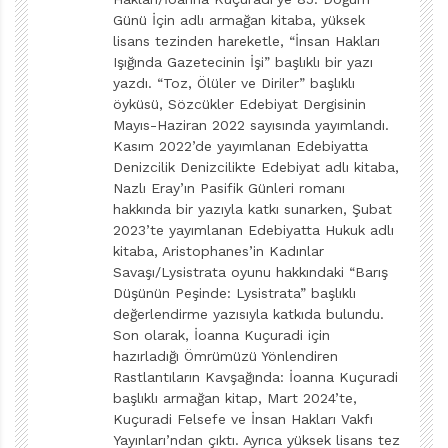
En çekilmez özelliğiniz?
Günü İçin adlı armağan kitaba, yüksek
lisans tezinden hareketle, “İnsan Hakları
Açken ben, ben değilim.
Işığında Gazetecinin İşi” başlıklı bir yazı
yazdı. “Toz, Ölüler ve Diriler” başlıklı
En sevdiğiniz uğraşınız, hobiniz?
öyküsü, Sözcükler Edebiyat Dergisinin
Mayıs-Haziran 2022 sayısında yayımlandı.
Kasım 2022’de yayımlanan Edebiyatta
Uzun yürüyüşler.
Denizcilik Denizcilikte Edebiyat adlı kitaba,
Nazlı Eray’ın Pasifik Günleri romanı
Çalmak istediğiniz müzik aleti?
hakkında bir yazıyla katkı sunarken, Şubat
2023’te yayımlanan Edebiyatta Hukuk adlı
Ukulele.
kitaba, Aristophanes’in Kadınlar
Savaşı/Lysistrata oyunu hakkındaki “Barış
Düşünün Peşinde: Lysistrata” başlıklı
Bir mucit olsanız, ne icat etmek isterdiniz?
değerlendirme yazısıyla katkıda bulundu.
Son olarak, İoanna Kuçuradi için
Işınlanma aracı.
hazırladığı Ömrümüzü Yönlendiren
Rastlantıların Kavşağında: İoanna Kuçuradi
Tarihte hangi dönemde/zaman diliminde yaşamak
başlıklı armağan kitap, Mart 2024’te,
isterdiniz?
Kuçuradi Felsefe ve İnsan Hakları Vakfı
Yayınları’ndan çıktı. Ayrıca yüksek lisans tez