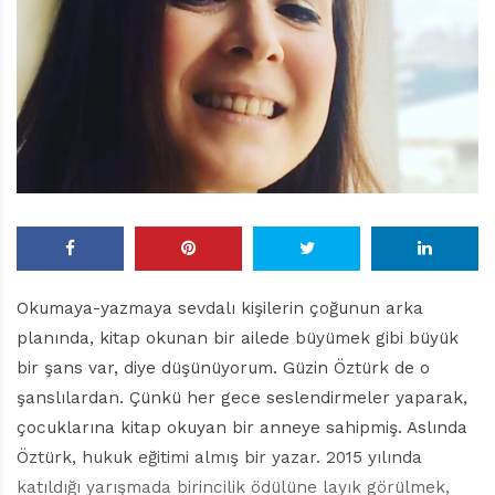
r
ı
D
e
r
g
i
s
i
Okumaya-yazmaya sevdalı kişilerin çoğunun arka
planında, kitap okunan bir ailede büyümek gibi büyük
bir şans var, diye düşünüyorum. Güzin Öztürk de o
şanslılardan. Çünkü her gece seslendirmeler yaparak,
çocuklarına kitap okuyan bir anneye sahipmiş. Aslında
Öztürk, hukuk eğitimi almış bir yazar. 2015 yılında
katıldığı yarışmada birincilik ödülüne layık görülmek,