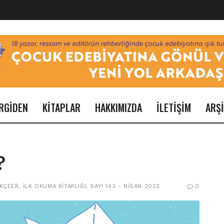
RGİDEN
KİTAPLAR
HAKKIMIZDA
İLETİŞİM
ARŞ
?
KÇEER
,
İLK OKUMA KITAPLIĞI
,
SAYI 143 - NISAN 2022
0