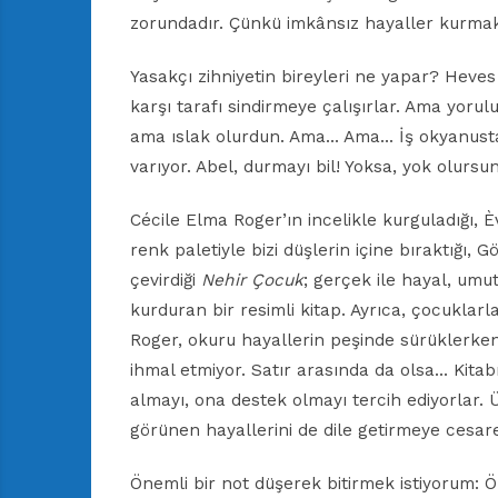
zorundadır. Çünkü imkânsız hayaller kurmak
Yasakçı zihniyetin bireyleri ne yapar? Heves 
karşı tarafı sindirmeye çalışırlar. Ama yor
ama ıslak olurdun. Ama… Ama… İş okyanusta
varıyor. Abel, durmayı bil! Yoksa, yok olursun
Cécile Elma Roger’ın incelikle kurguladığı, È
renk paletiyle bizi düşlerin içine bıraktığ
çevirdiği
Nehir Çocuk
; gerçek ile hayal, umut
kurduran bir resimli kitap. Ayrıca, çocuklarl
Roger, okuru hayallerin peşinde sürüklerken
ihmal etmiyor. Satır arasında da olsa… Kita
almayı, ona destek olmayı tercih ediyorlar. Ü
görünen hayallerini de dile getirmeye cesar
Önemli bir not düşerek bitirmek istiyorum: Ö