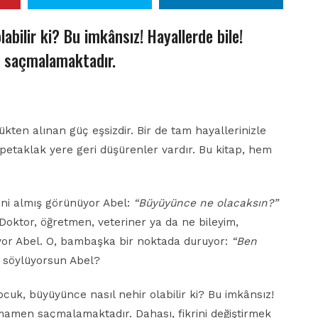
abilir ki? Bu imkânsız! Hayallerde bile!
 saçmalamaktadır.
kten alınan güç eşsizdir. Bir de tam hayallerinizle
tepetaklak yere geri düşürenler vardır. Bu kitap, hem
ini almış görünüyor Abel:
“Büyüyünce ne olacaksın?”
 Doktor, öğretmen, veteriner ya da ne bileyim,
iyor Abel. O, bambaşka bir noktada duruyor:
“Ben
r söylüyorsun Abel?
cuk, büyüyünce nasıl nehir olabilir ki? Bu imkânsız!
mamen saçmalamaktadır. Dahası, fikrini değiştirmek