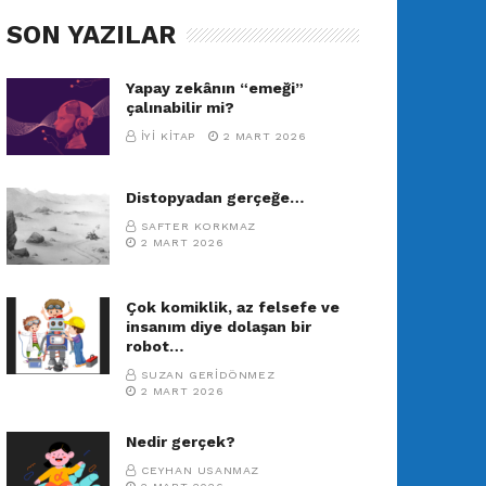
SON YAZILAR
Yapay zekânın “emeği”
çalınabilir mi?
İYI KITAP
2 MART 2026
Distopyadan gerçeğe…
SAFTER KORKMAZ
2 MART 2026
Çok komiklik, az felsefe ve
insanım diye dolaşan bir
robot…
SUZAN GERIDÖNMEZ
2 MART 2026
Nedir gerçek?
CEYHAN USANMAZ