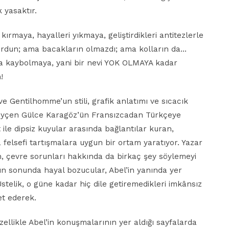
 yasaktır.
kırmaya, hayalleri yıkmaya, geliştirdikleri antitezlerle
ulurdun; ama bacakların olmazdı; ama kolların da…
 kaybolmaya, yani bir nevi YOK OLMAYA kadar
!
ve Gentilhomme’un stili, grafik anlatımı ve sıcacık
ı, Göyçen Gülce Karagöz’ün Fransızcadan Türkçeye
 ile dipsiz kuyular arasında bağlantılar kuran,
a felsefi tartışmalara uygun bir ortam yaratıyor. Yazar
, çevre sorunları hakkında da birkaç şey söylemeyi
bın sonunda hayal bozucular, Abel’in yanında yer
stelik, o güne kadar hiç dile getiremedikleri imkânsız
et ederek.
zellikle Abel’in konuşmalarının yer aldığı sayfalarda