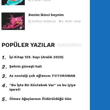
2 MART 2026
Benim ikinci beynim
DOĞAN GÜNDÜZ
2 MART 2026
POPÜLER YAZILAR
1․
İyi Kitap 129. Sayı (Aralık 2020)
2․
Şehrin güneşli hali
3․
Az nostalji çok eğlence: FOTOROMAN
4․
“Bu İşte Bir Köstebek Var” ve bu iyiye
işaret!
5․
Ölmez Ağaçlarının Öldürüldüğü Gün