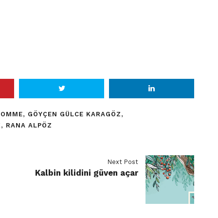
HOMME
,
GÖYÇEN GÜLCE KARAGÖZ
,
K
,
RANA ALPÖZ
Next Post
Kalbin kilidini güven açar