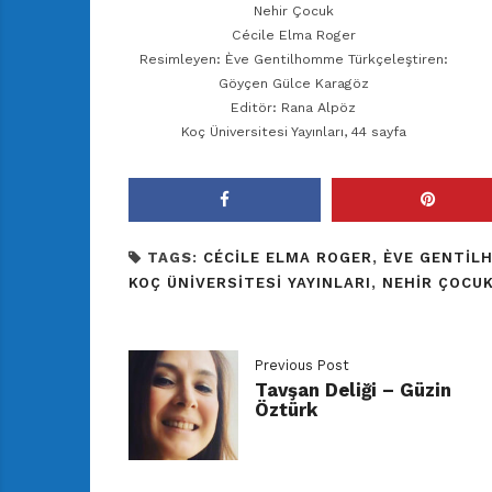
Nehir Çocuk
Cécile Elma Roger
Resimleyen: Ève Gentilhomme Türkçeleştiren:
Göyçen Gülce Karagöz
Editör: Rana Alpöz
Koç Üniversitesi Yayınları, 44 sayfa
TAGS:
CÉCILE ELMA ROGER
,
ÈVE GENTIL
KOÇ ÜNIVERSITESI YAYINLARI
,
NEHIR ÇOCU
Previous Post
Tavşan Deliği – Güzin
Öztürk