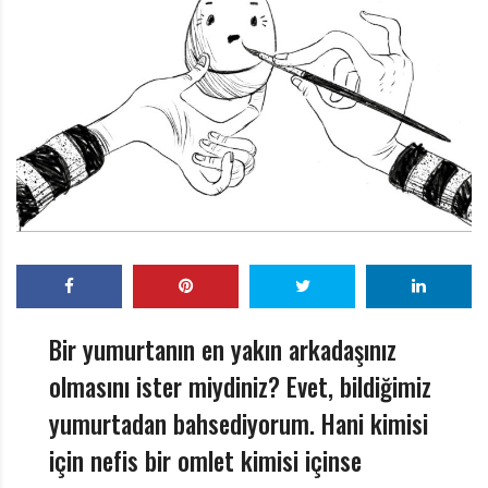
r
ı
D
e
r
g
i
s
i
Bir yumurtanın en yakın arkadaşınız
olmasını ister miydiniz? Evet, bildiğimiz
yumurtadan bahsediyorum. Hani kimisi
için nefis bir omlet kimisi içinse