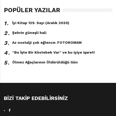
içinden ibaret saymamaya, sevgi ve dostluk dilinin ayrı
POPÜLER YAZILAR
dünyalar arasındaki farkları dahi sıfırlayacağına dair bir
masal
Dünyanın Son Yumurtası
. Belki dostunu
1․
İyi Kitap 129. Sayı (Aralık 2020)
kırmamanın önemine dair de anlamamız gereken
şeyler içeriyordur. Bunu herhâlde en iyi Yumurcan’lar
2․
Şehrin güneşli hali
bilir.
3․
Az nostalji çok eğlence: FOTOROMAN
4․
“Bu İşte Bir Köstebek Var” ve bu iyiye işaret!
5․
Ölmez Ağaçlarının Öldürüldüğü Gün
BIZI TAKIP EDEBILIRSINIZ