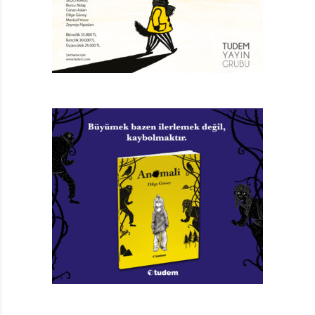
kahramanı, bir araya geldikten sonra günlerini
muhabbet ederek ve mahallede dolaşıp etrafı
seyrederek geçiriyorlar. Birbirlerine öğretecekleri ve
anlatacakları çok şeyleri olduğunu fark etmek onları
daha da mutlu ediyor. Bahtiyar Amca, yumurtanın
dostluğuna alıştıkça ona insani özellikler yükleme
ihtiyacı duyuyor. Tabii bunun pratik gerekçeleri de var.
Örneğin yumurta dostuna hitap edebilmesi için bir ismi
olmalı. Bahtiyar Amca muzip bir yaratıcılıkla dostuna
“Yumurcan” ismini koyuveriyor. Birlikte vakit geçirmek,
sohbet etmek iyi güzel ama bir küçük sorun daha
aralarındaki ilişkinin gelişmesini engelliyor. O da
Yumurcan’ın duygularını açığa çıkaran herhangi bir
yüze, mimiğe sahip olmaması. Bahtiyar Amca, boya
takımlarını ve fırçasını ortaya çıkarıp Yumurcan’a güzel
bir yüz çiziyor. Şimdi istediğinde kocaman gülümseyen
ağzı, parıldayan gözleri ve minicik burnuyla çok daha