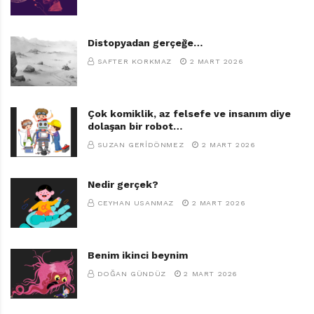
kabul etmesi kolay oluyor; çünkü kendisi de biliyor ki
dünyada son olan şey dostuyla geçireceği güzel
Distopyadan gerçeğe…
vakitler… Buna rağmen Bahtiyar Amca, genç dostunun
SAFTER KORKMAZ
2 MART 2026
kendi türdeşleriyle ömrüne devam etmesini uygun
buluyor ve onu tesisteki yumurta kutularından birine,
diğer yumurtaların yanına bırakıyor.
Çok komiklik, az felsefe ve insanım diye
dolaşan bir robot…
HER MASAL MUTLU SONUNU ARAR
SUZAN GERIDÖNMEZ
2 MART 2026
Masal bu ya, “her masal mutlu sonunu arar” minvalinde
Nedir gerçek?
bir finale ilerliyor yazar Ahmet Önel.
Dünyanın Son
CEYHAN USANMAZ
2 MART 2026
Yumurtası
için de böyle bir mutlu son hazırlamış. Elma
Yayınlarından çıkan kitabın çizimleri Oğuz Demir’e ait.
Kapak resminden iç sayfalardaki resimlemelere tüm
Benim ikinci beynim
çizimlerin Bahtiyar Amca ve Yumurcan’ın sıra dışı
DOĞAN GÜNDÜZ
2 MART 2026
dostluğunu gözümüzde canlandırmamız adına hayli
yardımcı olduğunu söylemeliyim. Dünyayı buzdolabının