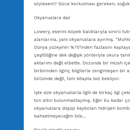
söylesem? Sizce korkulması gereken, soğukk
Okyanuslara dair
Lowery, eserini köpek balıklarıyla sınırlı t
alanlarına, yani okyanuslara ayırmış. “Muh
Dünya yüzeyinin %70’inden fazlasını kaplaya
çeşitliliğine dek değişik yönleriyle okura tanıt
aktarımı değil elbette. Dozunda bir mizah iç
birbirinden ilginç bilgilerle zenginleşen bir 
bölümde değil, tüm kitapta bizi bekliyor.
İşte size okyanuslarla ilgili de birkaç ilgi ç
ton altın bulunmaktaymış. Eğer bu kadar çok 
okyanuslara düşüp kaybolan hidrojen bombal
bahsetmeyeceğim bile…