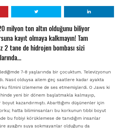
0 milyon ton altın olduğunu biliyor
suna kayıt olmaya kalkmayın! Tam
az 2 tane de hidrojen bombası sizi
larında…
izlediğimde 7-8 yaşlarında bir çocuktum. Televizyonun
ardı. Nasıl olduysa ailem geç saatlere kadar ayakta
ku filmini izlememe de ses etmemişlerdi. O Jaws ki
arihinde yeni bir dönem başlatmakla kalmayıp,
r boyut kazandırmıştı. Abarttığımı düşünenler için
korku; hatta biliminsanları bu korkunun tıbbi boyut
de bu fobiyi körüklemese de tanıdığım insanlar
 süre ayağını suya sokmayanlar olduğunu da