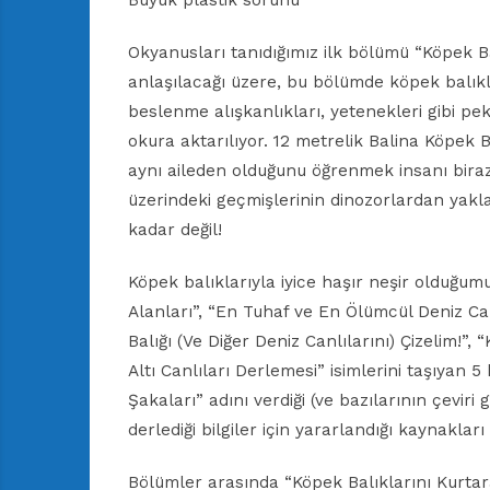
Büyük plastik sorunu
Okyanusları tanıdığımız ilk bölümü “Köpek Balı
anlaşılacağı üzere, bu bölümde köpek balıklar
beslenme alışkanlıkları, yetenekleri gibi p
okura aktarılıyor. 12 metrelik Balina Köpek 
aynı aileden olduğunu öğrenmek insanı biraz
üzerindeki geçmişlerinin dinozorlardan yakl
kadar değil!
Köpek balıklarıyla iyice haşır neşir olduğu
Alanları”, “En Tuhaf ve En Ölümcül Deniz Can
Balığı (Ve Diğer Deniz Canlılarını) Çizelim!”,
Altı Canlıları Derlemesi” isimlerini taşıyan 
Şakaları” adını verdiği (ve bazılarının çeviri
derlediği bilgiler için yararlandığı kaynakla
Bölümler arasında “Köpek Balıklarını Kurtar