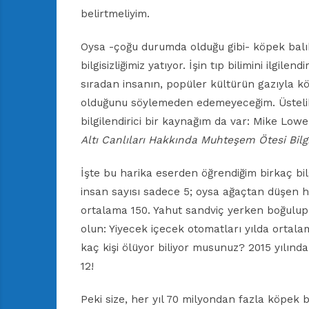
belirtmeliyim.
Oysa -çoğu durumda olduğu gibi- köpek bal
bilgisizliğimiz yatıyor. İşin tıp bilimini ilg
sıradan insanın, popüler kültürün gazıyla kö
olduğunu söylemeden edemeyeceğim. Üstelik
bilgilendirici bir kaynağım da var: Mike Lowe
Altı Canlıları Hakkında Muhteşem Ötesi Bilgi
İşte bu harika eserden öğrendiğim birkaç bilg
insan sayısı sadece 5; oysa ağaçtan düşen hi
ortalama 150. Yahut sandviç yerken boğulup ö
olun: Yiyecek içecek otomatları yılda ortala
kaç kişi ölüyor biliyor musunuz? 2015 yılında
12!
Peki size, her yıl 70 milyondan fazla köpek 