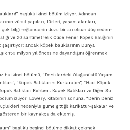
kları!” başlıklı ikinci bölüm izliyor. Adından
ının vücut yapıları, türleri, yaşam alanları,
ek çok bilgi -eğlencenin dozu bir an olsun düşmeden-
Balığı ve 20 santimetrelik Cüce Fener Köpek Balığının
 şaşırtıyor; ancak köpek balıklarının Dünya
aşık 150 milyon yıl öncesine dayandığını öğrenmek
muz bu ikinci bölümü, “Denizlerdeki Olağanüstü Yaşam
lıları”, “Köpek Balıklarını Kurtaralım”, “Hadi Köpek
 “Köpek Balıkları Rehberi: Köpek Balıkları ve Diğer Su
5 bölüm izliyor. Lowery, kitabının sonuna, “Derin Deniz
 güçlükleri nedeniyle güme gittiği) karikatür-şakalar ve
rı gösteren bir kaynakça da eklemiş.
alım” başlıklı beşinci bölüme dikkat çekmek