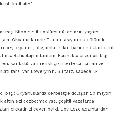
anlı katil kim?
utmamış. Kitabının ilk bölümünü, onların yaşam
teşem Okyanuslarımız!” adını taşıyan bu bölümde,
n beş okyanus, oluşumlarından barındırdıkları canlı
ılmış. Bahsettiğim tanıtım, kesinlikle sıkıcı bir bilgi
eren, karikatürvari renkli çizimlerle canlanan ve
anlatı tarzı var Lowery’nin. Bu tarz, sadece ilk
ekici bilgi: Okyanuslarda serbestçe dolaşan 20 milyon
altın sizi cezbetmediyse, çeşitli kazalarda
arı dikkatinizi çeker belki. Dev Lego adamlardan