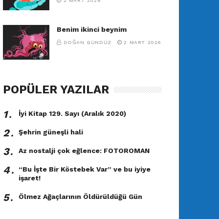
2 MART 2026
Benim ikinci beynim
DOĞAN GÜNDÜZ
2 MART 2026
POPÜLER YAZILAR
1․
İyi Kitap 129. Sayı (Aralık 2020)
2․
Şehrin güneşli hali
3․
Az nostalji çok eğlence: FOTOROMAN
4․
“Bu İşte Bir Köstebek Var” ve bu iyiye
işaret!
5․
Ölmez Ağaçlarının Öldürüldüğü Gün