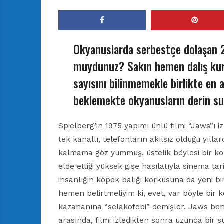
Okyanuslarda serbestçe dolaşan 2
muydunuz? Sakın hemen dalış kur
sayısını bilinmemekle birlikte en 
beklemekte okyanusların derin su
Spielberg’in 1975 yapımı ünlü filmi “Jaws”ı 
tek kanallı, telefonların akılsız olduğu yıll
kalmama göz yummuş, üstelik böylesi bir kor
elde ettiği yüksek gişe hasılatıyla sinema t
insanlığın köpek balığı korkusuna da yeni bi
hemen belirtmeliyim ki, evet, var böyle bir 
kazananına “selakofobi” demişler. Jaws ben
arasında, filmi izledikten sonra uzunca bir