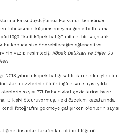
ıklarına karşı duyduğumuz korkunun temelinde
ilendiren fobi kısmını küçümsemeyeceğim elbette ama
pürttüğü “katil köpek balığı” mitinin bir saçmalık
 bu konuda size önerebileceğim eğlenceli ve
ry’nin yazıp resimlediği
Köpek Balıkları ve Diğer Su
ler!
i: 2018 yılında köpek balığı saldırıları nedeniyle ölen
ndistan cevizlerinin öldürdüğü insan sayısı yılda
lenlerin sayısı 77! Daha dikkat çekicilerine hazır
ma 13 kişiyi öldürüyormuş. Peki özçekim kazalarında
 kendi fotoğrafını çekmeye çalışırken ölenlerin sayısı
balığının insanlar tarafından öldürüldüğünü