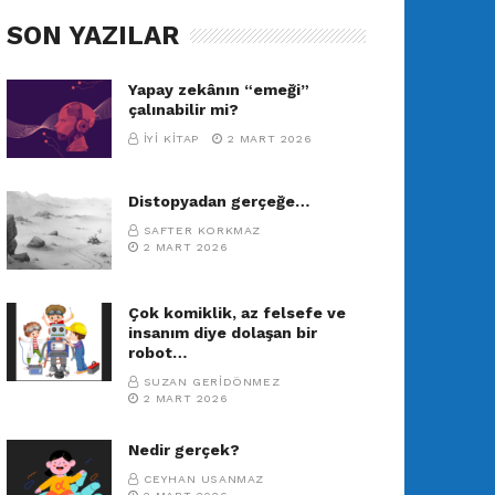
SON YAZILAR
Yapay zekânın “emeği”
çalınabilir mi?
İYI KITAP
2 MART 2026
Distopyadan gerçeğe…
SAFTER KORKMAZ
2 MART 2026
Çok komiklik, az felsefe ve
insanım diye dolaşan bir
robot…
SUZAN GERIDÖNMEZ
2 MART 2026
Nedir gerçek?
CEYHAN USANMAZ