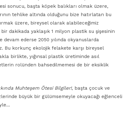
lmesi sonucu, başta köpek balıkları olmak üzere,
ının tehlike altında olduğunu bize hatırlatan bu
ırmak üzere, bireysel olarak alabileceğimiz
ir dakikada yaklaşık 1 milyon plastik su şişesinin
öyle devam ederse 2050 yılında okyanuslarda
z. Bu korkunç ekolojik felakete karşı bireysel
a birlikte, yığınsal plastik üretiminde asıl
etlerin rolünden bahsedilmemesi de bir eksiklik
akkında Muhteşem Ötesi Bilgiler!
, başta çocuk ve
lerinde büyük bir gülümsemeyle okuyacağı eğlenceli
iyle…