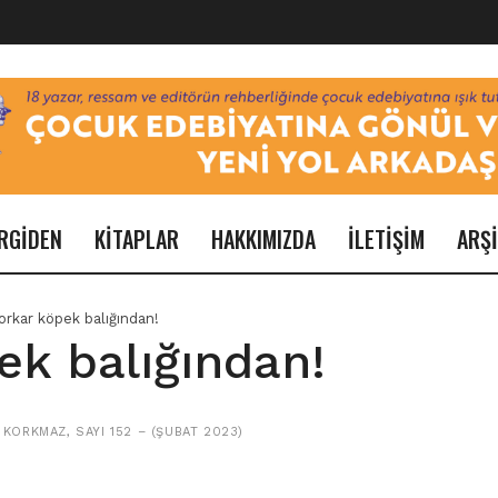
RGİDEN
KİTAPLAR
HAKKIMIZDA
İLETİŞİM
ARŞ
orkar köpek balığından!
ek balığından!
 KORKMAZ
,
SAYI 152 – (ŞUBAT 2023)